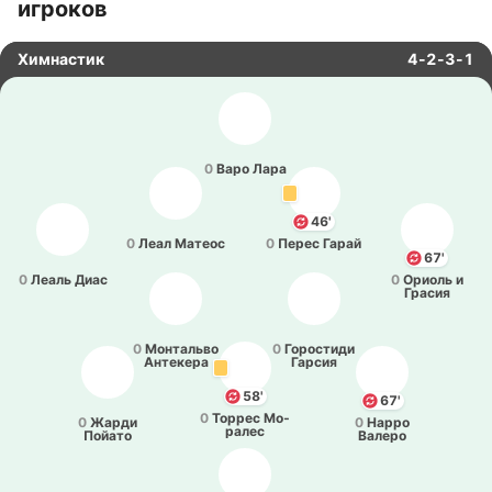
игроков
Химнастик
4-2-3-1
0
Варо Лара
46'
0
Леал Матеос
0
Перес Гарай
67'
0
Леаль Диас
0
Ориоль и
Грасия
0
Мо­нта­льво
0
Го­ро­сти­ди
Анте­ке­ра
Гарсия
58'
67'
0
Торрес Мо­
0
Жарди
0
Нарро
ра­лес
Пойато
Валеро