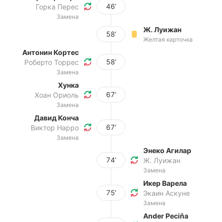
46’
Горка Перес
Замена
Ж. Луижан
58’
Желтая карточка
Антонин Кортес
58’
Роберто Торрес
Замена
Хунка
67’
Хоан Ориоль
Замена
Давид Конча
67’
Виктор Нарро
Замена
Энеко Агилар
74’
Ж. Луижан
Замена
Икер Варела
75’
Экаин Аскуне
Замена
Ander Peciña