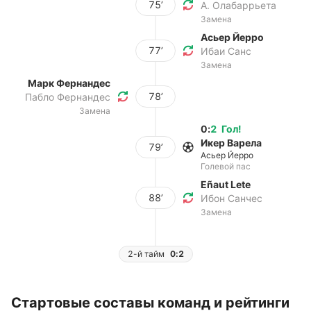
75’
А. Олабаррьета
Замена
Асьер Йерро
77’
Ибаи Санс
Замена
Марк Фернандес
78’
Пабло Фернандес
Замена
0
:
2
Гол
!
Икер Варела
79’
Асьер Йерро
Голевой пас
Eñaut Lete
88’
Ибон Санчес
Замена
2-й тайм
0:2
Стартовые составы команд и рейтинги