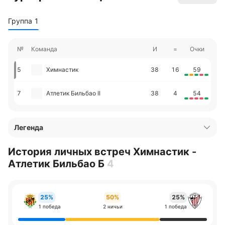
Группа 1
№
Команда
И
=
Очки
5
Химнастик
38
16
59
7
Атлетик Бильбао II
38
4
54
Легенда
История личных встреч Химнастик -
Атлетик Бильбао Б
4
25%
50%
25%
1 победа
2 ничьи
1 победа