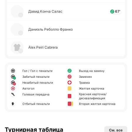
Давид Конча Салас
67'
Да­ниэль Ре­бо­лло Франко
Álex Peiri Cabrera
Гол / Гол с пенальти
Выход на замену
Забитый пенальти
Заменен
Незабитый пенальти
Травма
Автогол
Желтая карточка
Красная карточка/
Голевая передача
дисквалификация
Отбитый пенальти
Вторая желтая карточка
Турнирная таблица
См. все