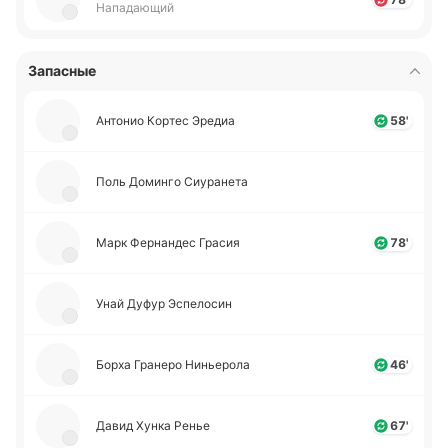
Нападающий
Запасные
Анто­нио Кортес Эредиа
58'
Поль До­ми­нго Сиу­ра­не­та
Марк Фе­рна­ндес Грасия
78'
Унай Дуфур Эспе­ло­син
Борха Гра­не­ро Ни­нье­ро­ла
46'
Давид Хунка Ренье
67'