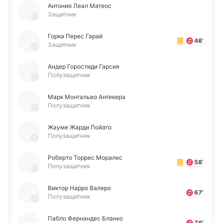
Анто­нио Леал Матеос
Защитник
Горка Перес Гарай
46'
Защитник
Андер Го­ро­сти­ди Гарсия
Полузащитник
Марк Мо­нта­льво Анте­ке­ра
Полузащитник
Жауме Жарди Пойато
Полузащитник
Ро­бе­рто Торрес Мо­ра­лес
58'
Полузащитник
Виктор Нарро Валеро
67'
Полузащитник
Пабло Фе­рна­ндес Бланко
78'