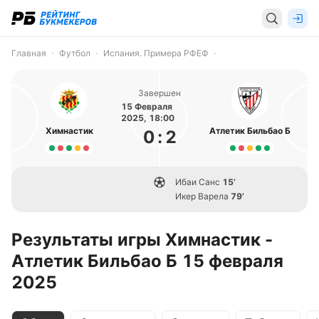
Главная
Футбол
Испания. Примера РФЕФ
Завершен
15 Февраля
2025, 18:00
Химнастик
Атлетик Бильбао Б
0
:
2
Ибаи Санс
15’
Икер Варела
79’
Результаты игры Химнастик -
Атлетик Бильбао Б 15 февраля
2025