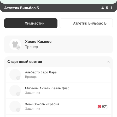
Атлетик Бильбао Б
4-5-1
Химнастик
Атлетик Бильбао Б
Хиско Кампос
Тренер
Стартовый состав
Альбе­рто Варо Лара
Вратарь
Ми­геоль Анхель Леаль Диас
Защитник
Хоан Ориоль и Грасия
67'
Защитник