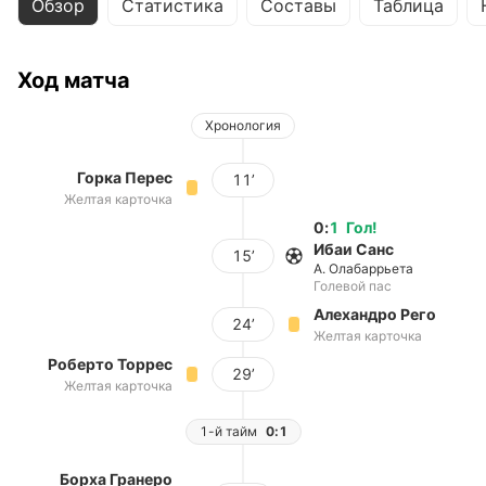
Обзор
Статистика
Составы
Таблица
Ход матча
Хронология
Горка Перес
11’
Желтая карточка
0
:
1
Гол
!
Ибаи Санс
15’
А. Олабаррьета
Голевой пас
Алехандро Рего
24’
Желтая карточка
Роберто Торрес
29’
Желтая карточка
1-й тайм
0:1
Борха Гранеро