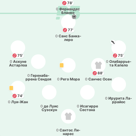
78'
0
Фе­рна­ндес
Бланко
77'
0
Санс Ба­нка­
ле­ро
75'
75'
0
Аскуне
0
Ола­ба­ррье­
Аста­рлоа
та Капело
88'
0
Ге­ре­на­ба­
рре­на Сендоя
0
Рего Мора
0
Санчес Осен
74'
0
Иру­ри­та Ла­
0
Луи­-Жан
ррайос
0
де Луис
0
Иса­ги­рре
Суэ­скун
Се­сто­на
0
Сантос Ли­
на­рес