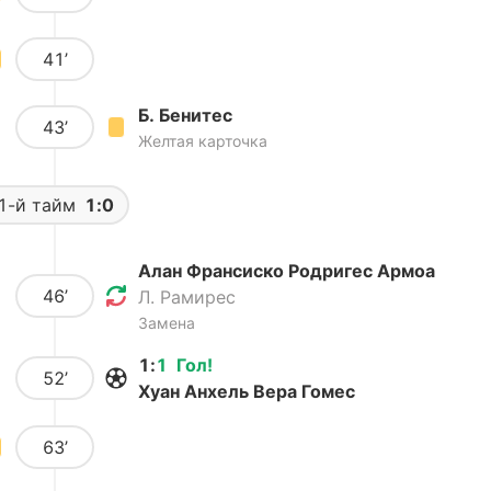
41’
Б. Бенитес
43’
Желтая карточка
1-й тайм
1:0
Алан Франсиско Родригес Армоа
46’
Л. Рамирес
Замена
1
:
1
Гол
!
52’
Хуан Анхель Вера Гомес
63’