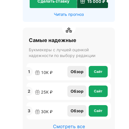
Сделать ставку
15 000 ₽
Читать прогноз
Самые надежные
Букмекеры с лучшей оценкой
надежности по выбору редакции
1
Обзор
Сайт
10К ₽
2
Обзор
Сайт
25К ₽
3
Обзор
Сайт
30К ₽
Смотреть все