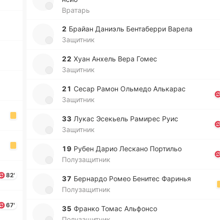
Вратарь
2
Брайан Да­ниэль Бе­нта­бе­рри Варела
Защитник
22
Хуан Анхель Вера Гомес
Защитник
21
Сесар Рамон Ольме­до Алька­рас
Защитник
33
Лукас Эсе­кьель Ра­ми­рес Руис
Защитник
19
Рубен Дарио Ле­ска­но По­рти­льо
Полузащитник
82'
37
Бе­рна­рдо Ромео Бе­ни­тес Фа­ри­нья
Полузащитник
67'
35
Франко Томас Альфо­нсо
Полузащитник