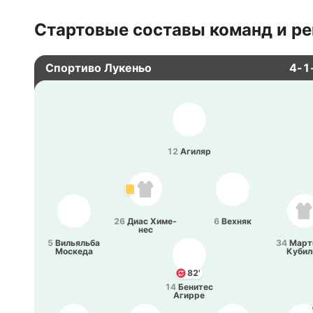
Стартовые составы команд и ре
Спортиво Лукеньо
4-1
12
Агиляр
26
Диас Хи­ме­
6
Вехняк
нес
5
Ви­лья­льба
34
Ма­рт
Мо­ске­да
Ку­би­
82'
14
Бе­ни­тес
Агирре