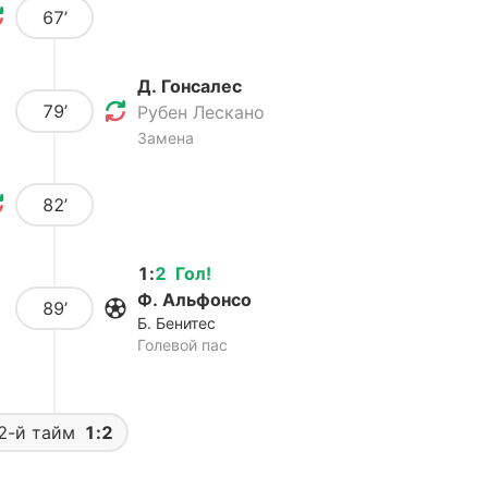
67’
Д. Гонсалес
79’
Рубен Лескано
Замена
82’
1
:
2
Гол
!
Ф. Альфонсо
89’
Б. Бенитес
Голевой пас
2-й тайм
1:2