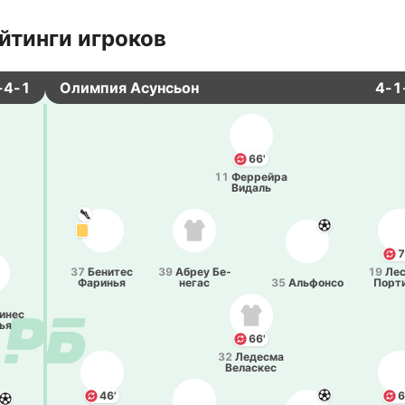
йтинги игроков
-4-1
Олимпия Асунсьон
4-1
66'
11
Фе­ррей­ра
Видаль
7
37
Бе­ни­тес
39
Абреу Бе­
19
Ле­
Фа­ри­нья
не­гас
35
Альфо­нсо
По­рт
и­нес
лья
66'
32
Ле­де­сма
Ве­ла­скес
46'
6