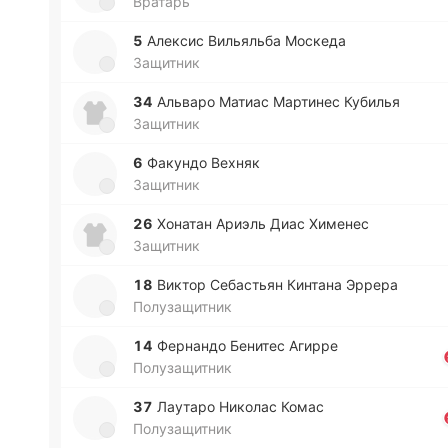
Вратарь
5
Але­ксис Ви­лья­льба Мо­ске­да
Защитник
34
Альва­ро Матиас Ма­рти­нес Ку­би­лья
Защитник
6
Фа­ку­ндо Вехняк
Защитник
26
Хо­на­тан Ариэль Диас Хи­ме­нес
Защитник
18
Виктор Се­ба­стьян Ки­нта­на Эррера
Полузащитник
14
Фе­рна­ндо Бе­ни­тес Агирре
Полузащитник
37
Лау­та­ро Ни­ко­лас Комас
Полузащитник