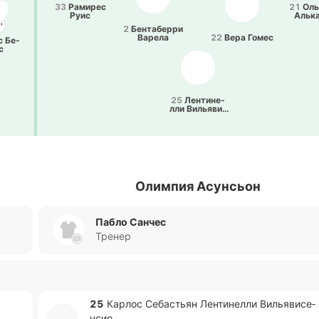
33
Ра­ми­рес
21
Оль
Руис
Алька
'
2
Бе­нта­бе­рри
Варела
22
Вера Гомес
с Бе­
с
25
Ле­нти­не­
лли Ви­лья­ви­
се­нсио
Олимпия Асунсьон
Пабло Санчес
Тренер
25
Карлос Се­ба­стьян Ле­нти­не­лли Ви­лья­ви­се­
нсио