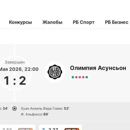
Конкурсы
Жалобы
РБ Спорт
РБ Бизнес
Завершен
Олимпия Асунсьон
Мая 2026, 22:00
1
:
2
с
34’
Хуан Анхель Вера Гомес
52’
Ф. Альфонсо
89’
3.55
2
2.27