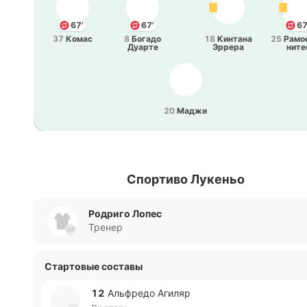
67'
67'
67
37
Комас
8
Богадо
18
Ки­нта­на
25
Рамо
Дуарте
Эррера
ни­те
20
Маджи
Спортиво Лукеньо
Родриго Лопес
Тренер
Стартовые составы
12
Альфре­до Агиляр