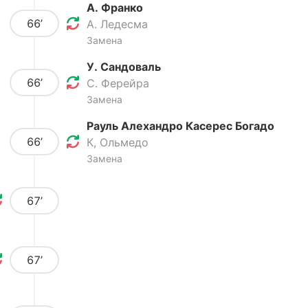
А. Франко
66’
А. Ледесма
Замена
У. Сандоваль
66’
С. Ферейра
Замена
Рауль Алехандро Касерес Богадо
66’
К, Ольмедо
Замена
67’
67’