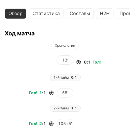
Обзор
Статистика
Составы
H2H
Про
Ход матча
Хронология
13’
0
:
1
Гол
!
1-й тайм
0:1
Гол
!
1
:
1
58’
2-й тайм
1:1
Гол
!
2
:
1
105+5’