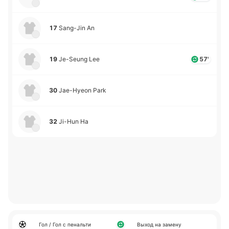
17
Sang-Jin An
19
Je-Seung Lee
57'
30
Jae-Hyeon Park
32
Ji-Hun Ha
Гол / Гол с пенальти
Выход на замену