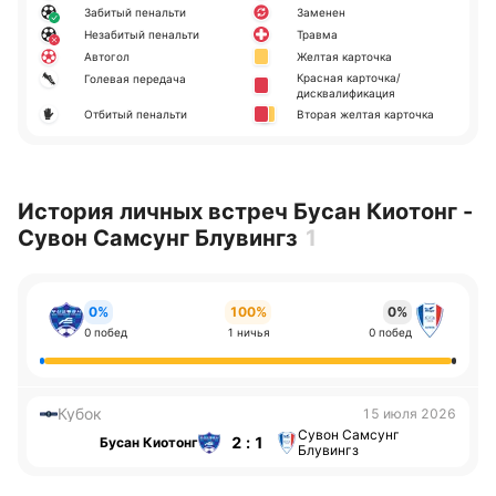
Забитый пенальти
Заменен
Незабитый пенальти
Травма
Автогол
Желтая карточка
Красная карточка/
Голевая передача
дисквалификация
Отбитый пенальти
Вторая желтая карточка
История личных встреч Бусан Киотонг -
Сувон Самсунг Блувингз
1
0%
100%
0%
0 побед
1 ничья
0 побед
Кубок
15 июля 2026
Сувон Самсунг
2 : 1
Бусан Киотонг
Блувингз