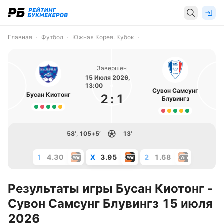
Главная
Футбол
Южная Корея. Кубок
Завершен
15 Июля 2026,
13:00
Сувон Самсунг
Бусан Киотонг
2
:
1
Блувингз
58’
,
105+5’
13’
1
4.30
X
3.95
2
1.68
Результаты игры Бусан Киотонг -
Сувон Самсунг Блувингз 15 июля
2026