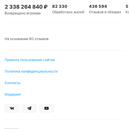
«Сувон Самсунг Блувингз» в последнее время
2 338 264 840
₽
82 330
436 594
5
забивает стабильно — восемь голов в пяти
Обработано жалоб
Отзывов в обзорах
К
последних матчах.
Возвращено игрокам
Обновлено:
На основании 80 отзывов
Автор
Правила пользования сайтом
Михаил Кузнецов
Политика конфиденциальности
Подписаться
Контакты
Медиакит