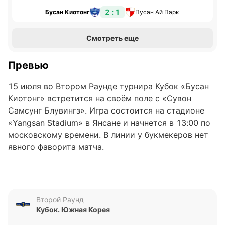
2 : 1
Бусан Киотонг
Пусан Ай Парк
Смотреть еще
Превью
15 июля во Втором Раунде турнира Кубок «Бусан
Киотонг» встретится на своём поле с «Сувон
Самсунг Блувингз». Игра состоится на стадионе
«Yangsan Stadium» в Янсане и начнется в 13:00 по
московскому времени. В линии у букмекеров нет
явного фаворита матча.
«Бусан Киотонг»
«Бусан Киотонг» добрался до этой стадии Кубка,
Второй Раунд
обыграв на предыдущем этапе Gijang Utd со
Кубок. Южная Корея
счётом 2:1. В последних пяти матчах во всех