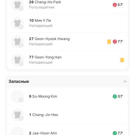
26
Chang-Ho Park
57'
Полузащитник
10
Мин У Ли
Нападающий
27
Geon-Hyeok Hwang
77'
Нападающий
77
Geon-Yong Han
Нападающий
Запасные
9
So-Woong Kim
37'
1
Chang-Jin Heo
2
Jae-Hoon Ahn
77'