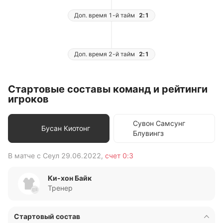
Доп. время 1-й тайм
2:1
Доп. время 2-й тайм
2:1
Стартовые составы команд и рейтинги
игроков
Сувон Самсунг
Бусан Киотонг
Блувингз
В матче с
Сеул
29.06.2022
,
счет
0:3
В 
Ки-хон Байк
Тренер
Стартовый состав