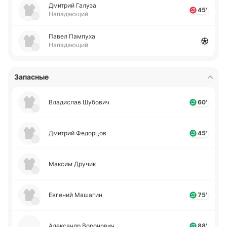
Дми­трий Галуза
45'
Нападающий
Павел Па­мпу­ха
Нападающий
Запасные
Вла­ди­слав Шу­бо­вич
60'
Дми­трий Фе­до­рцов
45'
Максим Дручик
Евге­ний Ма­ша­гин
75'
Але­ксандр Во­ро­но­вич
88'