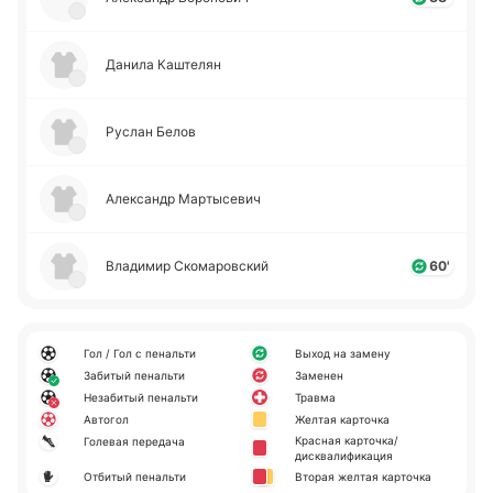
Данила Ка­ште­лян
Руслан Белов
Але­ксандр Ма­рты­се­вич
Вла­ди­мир Ско­ма­ро­вский
60'
Гол / Гол с пенальти
Выход на замену
Забитый пенальти
Заменен
Незабитый пенальти
Травма
Автогол
Желтая карточка
Красная карточка/
Голевая передача
дисквалификация
Отбитый пенальти
Вторая желтая карточка