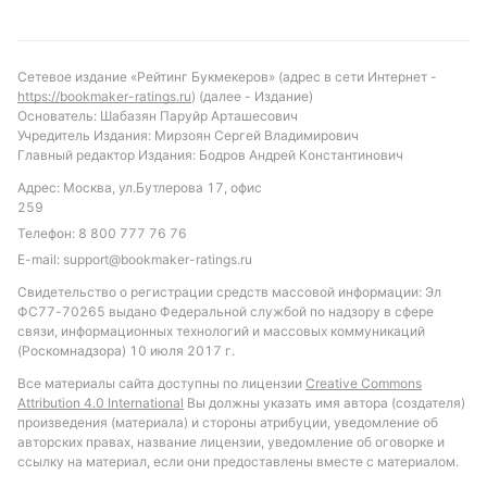
скорее всего, останется ниже 2.5. Интересной
ставкой может стать «обе команды забьют» в
сочетании с «тоталом меньше 3 голов», что
Сетевое издание «Рейтинг Букмекеров» (адрес в сети Интернет -
отражает тенденции последних встреч и баланс
https://bookmaker-ratings.ru
) (далее - Издание)
между атакой и обороной. Также стоит обратить
Основатель: Шабазян Паруйр Арташесович
Учредитель Издания: Мирзоян Сергей Владимирович
внимание на количество жёлтых карточек — их
Главный редактор Издания: Бодров Андрей Константинович
ожидается не менее трёх, что соответствует
Адрес: Москва, ул.Бутлерова 17, офис
статистике личных встреч и общей динамике лиги.
259
Обновлено:
Телефон:
8 800 777 76 76
E-mail:
support@bookmaker-ratings.ru
Свидетельство о регистрации средств массовой информации: Эл
Автор
ФС77-70265 выдано Федеральной службой по надзору в сфере
связи, информационных технологий и массовых коммуникаций
Питер Бьёрн
(Роскомнадзора) 10 июля 2017 г.
Все материалы сайта доступны по лицензии
Creative Commons
Подписаться
Attribution 4.0 International
Вы должны указать имя автора (создателя)
произведения (материала) и стороны атрибуции, уведомление об
авторских правах, название лицензии, уведомление об оговорке и
ссылку на материал, если они предоставлены вместе с материалом.