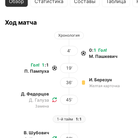
Обзор
Статистика
Составы
Таблица
Ход матча
Хронология
0
:
1
Гол
!
4’
М. Пашкевич
Гол
!
1
:
1
19’
П. Пампуха
И. Березун
36’
Желтая карточка
Д. Федорцов
45’
Д. Галуза
Замена
1-й тайм
1:1
В. Шубович