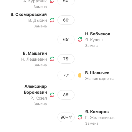
60’
А. Куратник
Замена
В. Скомаровский
60’
В. Дыбин
Замена
Н. Бобченок
65’
Я. Кулеш
Замена
Е. Машагин
75’
Н. Лешкевич
Замена
В. Шалычев
77’
Желтая карточка
Александр
Воронович
88’
Р. Козел
Замена
Я. Комаров
90+4’
Г. Железников
Замена