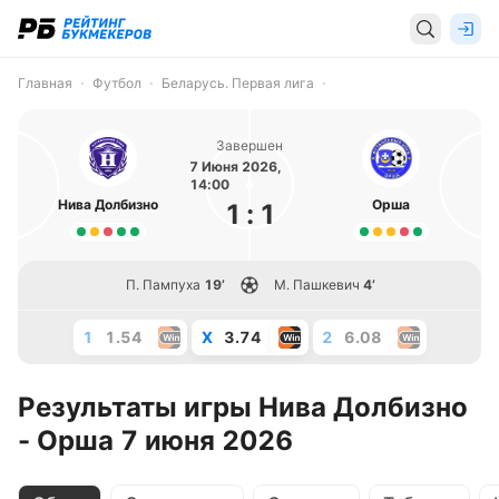
Главная
Футбол
Беларусь. Первая лига
Завершен
7 Июня 2026,
14:00
Нива Долбизно
Орша
1
:
1
П. Пампуха
19’
М. Пашкевич
4’
1
1.54
X
3.74
2
6.08
Результаты игры Нива Долбизно
- Орша 7 июня 2026