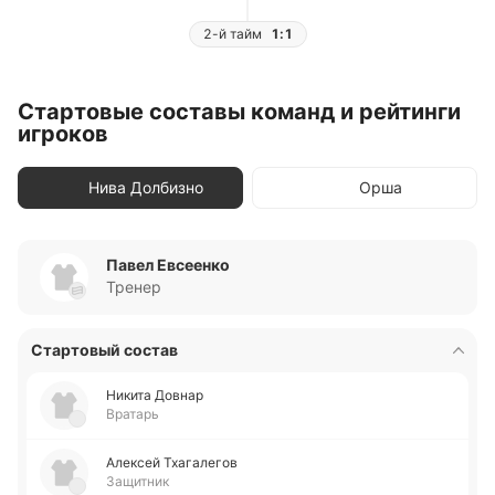
2-й тайм
1:1
Стартовые составы команд и рейтинги
игроков
Нива Долбизно
Орша
Павел Евсеенко
Тренер
Стартовый состав
Никита Довнар
Вратарь
Але­ксей Тха­га­ле­гов
Защитник