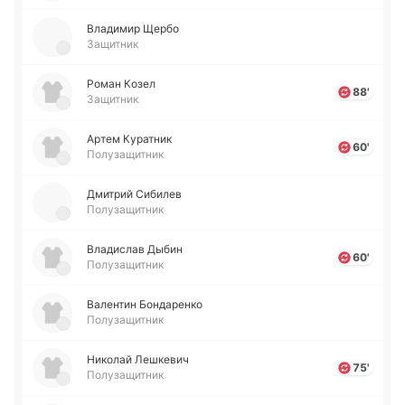
Вла­ди­мир Щербо
Защитник
Роман Козел
88'
Защитник
Артем Ку­ра­тник
60'
Полузащитник
Дми­трий Си­би­лев
Полузащитник
Вла­ди­слав Дыбин
60'
Полузащитник
Ва­ле­нтин Бо­нда­ре­нко
Полузащитник
Ни­ко­лай Ле­шке­вич
75'
Полузащитник