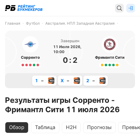
Главная
Футбол
Австралия. НПЛ Западная Австралия
Завершен
11 Июля 2026,
10:00
Сорренто
Фримантл Сити
0
:
2
1
–
X
–
2
–
Результаты игры Сорренто -
Фримантл Сити 11 июля 2026
Обзор
Таблица
H2H
Прогнозы
Превь