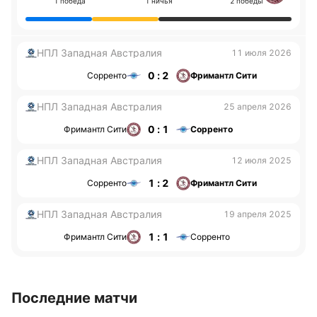
1 победа
1 ничья
2 победы
НПЛ Западная Австралия
11 июля 2026
0 : 2
Сорренто
Фримантл Сити
НПЛ Западная Австралия
25 апреля 2026
0 : 1
Фримантл Сити
Сорренто
НПЛ Западная Австралия
12 июля 2025
1 : 2
Сорренто
Фримантл Сити
НПЛ Западная Австралия
19 апреля 2025
1 : 1
Фримантл Сити
Сорренто
Последние матчи