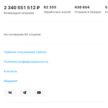
отстает от идущего четвертым «Перта» на пять
2 340 551 512
₽
82 355
436 604
5
очков и опережает «Стерлинг Македония» на два
Обработано жалоб
Отзывов в обзорах
К
Возвращено игрокам
очка. В пяти последних матчах НПЛ Западная
Австралия «Фримантл Сити» заработал 10 очков,
одержав три победы, один раз сыграв вничью и
один раз проиграв. Команда обыграла «Вестерн
На основании 80 отзывов
Найтс» (3:0), Dianella WE (1:0) и «Балкатту» (5:2),
разошлась миром с «Бейсуотер Сити» (1:1) и
уступила «Армадейлу» (1:2).
Правила пользования сайтом
В последнее время «Фримантл Сити» забивает
Политика конфиденциальности
стабильно — 11 голов в пяти последних матчах.
Контакты
Личные встречи
Медиакит
В последний раз «Сорренто» и «Фримантл Сити»
встречались 25 апреля 2026 года в НПЛ Западная
Австралия: «Сорренто» победил со счетом 1:0. В
трех последних очных матчах «Сорренто»