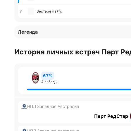
7
Вестерн Найтс
Легенда
История личных встреч Перт Ре
67%
4 победы
НПЛ Западная Австралия
Перт РедСтар
НПЛ Западная Австралия