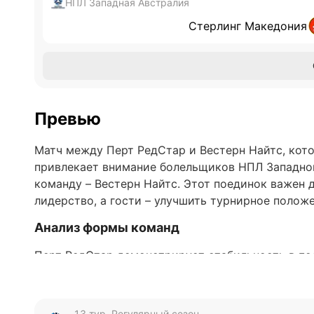
НПЛ Западная Австралия
Стерлинг Македония
Превью
Матч между Перт РедСтар и Вестерн Найтс, кото
привлекает внимание болельщиков НПЛ Западно
команду – Вестерн Найтс. Этот поединок важен д
лидерство, а гости – улучшить турнирное положе
Анализ формы команд
Перт РедСтар демонстрирует стабильность в по
вничью. За этот период команда забила 12 голов
игре в атаке и защите. Вестерн Найтс, в свою о
одна победа, два поражения и одна ничья. Гости
13 тур, Регулярный сезон