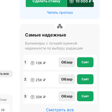
Сделать ставку
10 000 ₽
Читать прогноз
Самые надежные
Букмекеры с лучшей оценкой
надежности по выбору редакции
1
Обзор
Сайт
10К ₽
ь все
2
Обзор
Сайт
25К ₽
3
Обзор
Сайт
30К ₽
Очки
Смотреть все
38