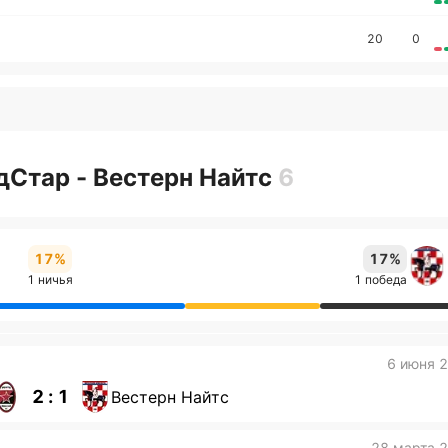
20
0
дСтар - Вестерн Найтс
6
17%
17%
1 ничья
1 победа
6 июня 
2 : 1
Вестерн Найтс
28 марта 