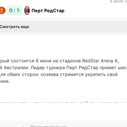
4 июля 
0 : 1
Перт РедСтар
Смотреть еще
рый состоится 6 июня на стадионе RedStar Arena A,
й Австралии. Лидер турнира Перт РедСтар примет ше
ля обеих сторон: хозяева стремятся укрепить своё
ние.
следних пяти матчах, одержав три победы и дважды с
 и пропустила 6, что говорит о довольно сбалансирова
чередь, испытывает трудности: из пяти последних встре
 забили 7 голов и пропустили 10, что отражает пробле
Место проведения