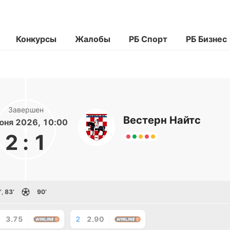
Конкурсы
Жалобы
РБ Спорт
РБ Бизнес
Завершен
Вестерн Найтс
юня 2026, 10:00
2
:
1
’
,
83’
90’
3.75
2
2.90