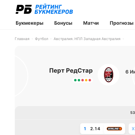
Букмекеры
Бонусы
Матчи
Прогнозы
Главная
Футбол
Австралия. НПЛ Западная Австралия
Перт РедСтар
6 И
53
1
2.14
X