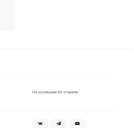
Также
ал по
ь,
На основании 80 отзывов
ение
обенно
оль
будет
может