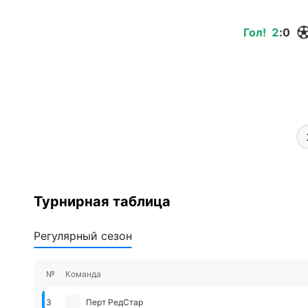
Гол
!
2
:
0
Турнирная таблица
Регулярный сезон
№
Команда
3
Перт РедСтар