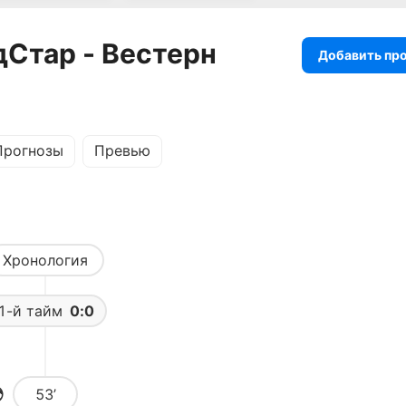
дСтар - Вестерн
Добавить пр
Прогнозы
Превью
Хронология
1-й тайм
0:0
53’