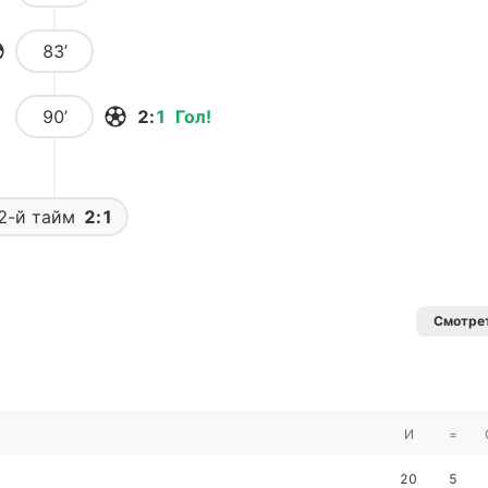
83’
90’
2
:
1
Гол
!
2-й тайм
2:1
Смотрет
И
=
20
5