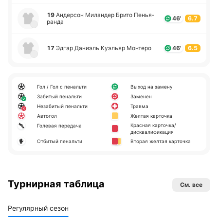
19
Анде­рсон Ми­ла­ндер Брито Пе­нья­
46'
6.7
ра­нда
17
Эдгар Да­ниэль Куэ­льяр Мо­нте­ро
46'
6.5
Гол / Гол с пенальти
Выход на замену
Забитый пенальти
Заменен
Незабитый пенальти
Травма
Автогол
Желтая карточка
Красная карточка/
Голевая передача
дисквалификация
Отбитый пенальти
Вторая желтая карточка
Турнирная таблица
См. все
Регулярный сезон