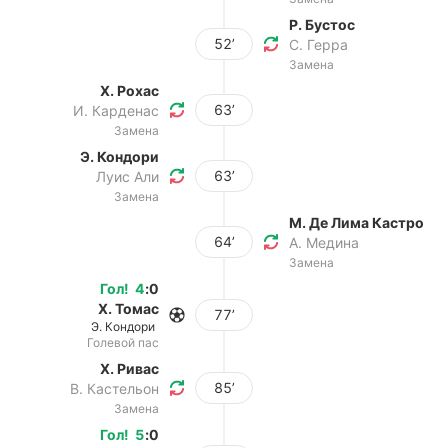
Р. Бустос
52’
С. Герра
Замена
Х. Рохас
63’
И. Карденас
Замена
Э. Кондори
63’
Луис Али
Замена
М. Де Лима Кастро
64’
А. Медина
Замена
Гол
!
4
:
0
Х. Томас
77’
Э. Кондори
Голевой пас
Х. Ривас
85’
В. Кастельон
Замена
Гол
!
5
:
0