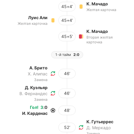
К. Мачадо
45+4’
Желтая карточка
Луис Али
45+4’
Желтая карточка
К. Мачадо
45+5’
Вторая желтая
карточка
1-й тайм
2:0
А. Брито
46’
Х. Алипас
Замена
Д. Куэльяр
46’
В. Фернандес
Замена
Гол
!
3
:
0
48’
И. Карденас
К. Гутьеррес
52’
Д. Меркадо
Замена