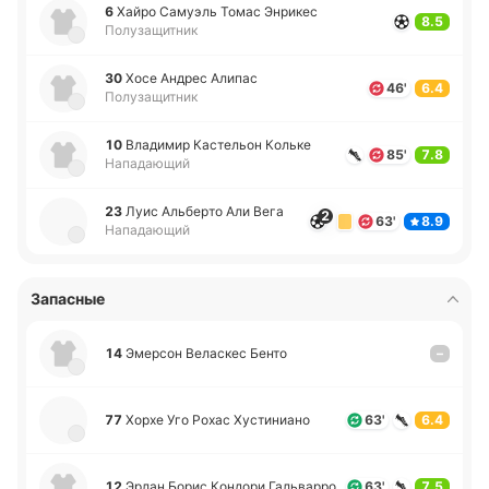
6
Хайро Са­муэль Томас Энри­кес
8.5
Полузащитник
30
Хосе Андрес Алипас
46'
6.4
Полузащитник
10
Вла­ди­мир Ка­сте­льон Кольке
85'
7.8
Нападающий
23
Луис Альбе­рто Али Вега
2
63'
8.9
Нападающий
Запасные
14
Эме­рсон Ве­ла­скес Бенто
–
77
Хорхе Уго Рохас Ху­сти­ниа­но
63'
6.4
12
Эрлан Борис Ко­ндо­ри Га­льва­рро
63'
7.5