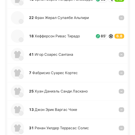
22
Фран Жерал Су­пая­бе Альпи­ри
–
18
Хе­ффе­рсон Ривас Тирадо
85'
6.8
41
Игор Соарес Са­нта­на
–
7
Фа­бри­сио Суарес Кортес
–
25
Хуан Да­ниэль Санди Ла­ска­но
–
13
Джон Эрик Варгас Чоке
–
31
Ренан Уилдер Те­рра­сас Солис
–