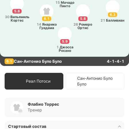
15
Мачадо
Пинто
5.8
6.3
30
Ви­лья­миль
6.1
5.8
Кортес
21
Ба­лли­виан
14
Яна­ри­ко
26
Ромеро
Гуа­да­ма
Ортис
5.9
1
Джосса
Росано
Сан-Антонио Було Було
4-1-4-1
6.1
Сан-Антонио Було
Реал Потоси
Було
Флабио Торрес
Тренер
Стартовый состав