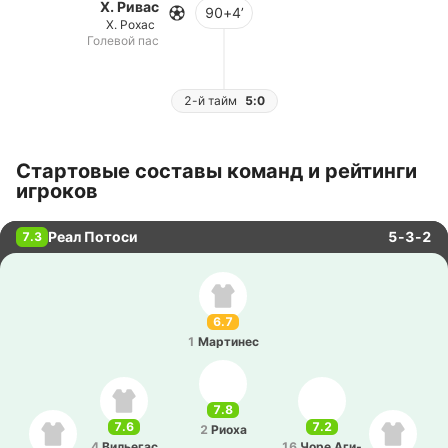
Х. Ривас
90+4’
Х. Рохас
Голевой пас
2-й тайм
5:0
Стартовые составы команд и рейтинги
игроков
Реал Потоси
5-3-2
7.3
6.7
1
Ма­рти­нес
7.8
7.6
7.2
2
Риоха
4
Ви­лье­гас
16
Чоре Аги­