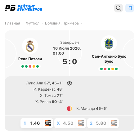
Главная
Футбол
Боливия. Примера
Завершен
16 Июля 2026,
01:00
Сан-Антонио Було
Реал Потоси
5
:
0
Було
Луис Али
37’
,
45+1’
И. Карденас
48’
Х. Томас
77’
Х. Ривас
90+4’
К. Мачадо
45+5’
1
1.46
X
4.50
2
5.80