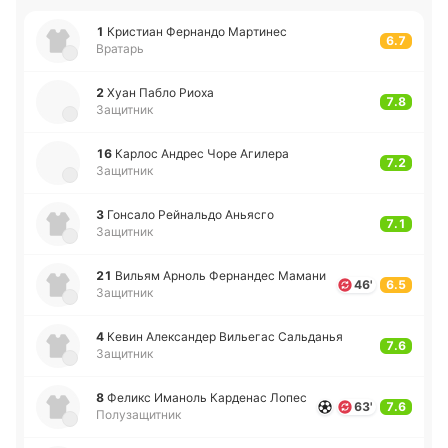
1
Кри­стиан Фе­рна­ндо Ма­рти­нес
6.7
Вратарь
2
Хуан Пабло Риоха
7.8
Защитник
16
Карлос Андрес Чоре Аги­ле­ра
7.2
Защитник
3
Го­нса­ло Рей­на­льдо Анья­сго
7.1
Защитник
21
Вильям Арноль Фе­рна­ндес Мамани
46'
6.5
Защитник
4
Кевин Але­кса­ндер Ви­лье­гас Са­льда­нья
7.6
Защитник
8
Феликс Има­ноль Ка­рде­нас Лопес
63'
7.6
Полузащитник