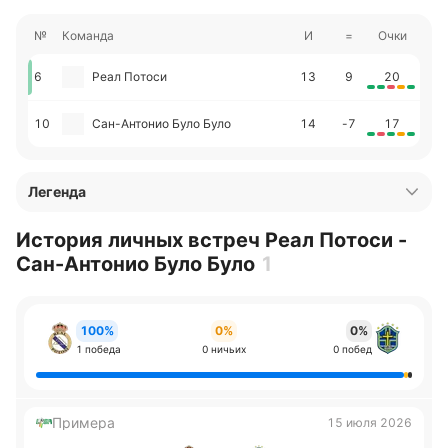
№
Команда
И
=
Очки
6
Реал Потоси
13
9
20
10
Сан-Антонио Було Було
14
-7
17
Легенда
История личных встреч Реал Потоси -
Сан-Антонио Було Було
1
100%
0%
0%
1 победа
0 ничьих
0 побед
Примера
15 июля 2026