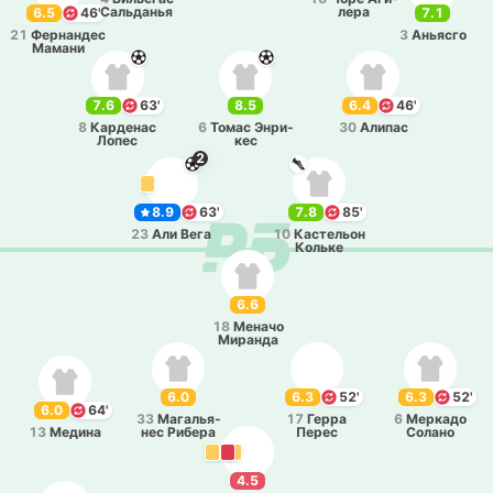
Са­льда­нья
ле­ра
6.5
46'
7.1
21
Фе­рна­ндес
3
Анья­сго
Мамани
7.6
63'
8.5
6.4
46'
8
Ка­рде­нас
6
Томас Энри­
30
Алипас
Лопес
кес
2
8.9
63'
7.8
85'
23
Али Вега
10
Ка­сте­льон
Кольке
6.6
18
Меначо
Ми­ра­нда
6.0
6.3
52'
6.3
52'
6.0
64'
33
Ма­га­лья­
17
Герра
6
Ме­рка­до
13
Медина
нес Рибера
Перес
Солано
4.5