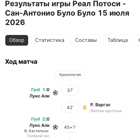
Результаты игры Реал Потоси -
Сан-Антонио Було Було 15 июля
2026
Обзор
Статистика
Составы
Таблица
Ход матча
Хронология
Гол
!
1
:
0
37’
Луис Али
Р. Варгас
42’
Желтая карточка
Гол
!
2
:
0
Луис Али
45+1’
В. Кастельон
Голевой пас