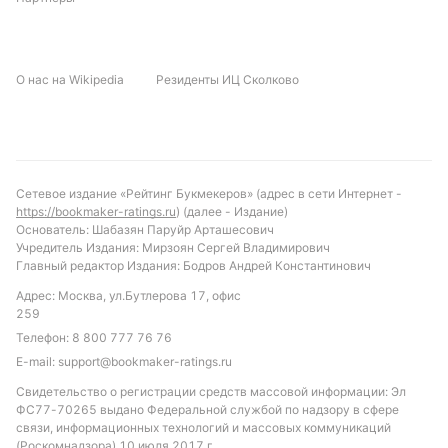
С учётом статистики и текущей формы можно
предположить, что матч будет проходить в
умеренном темпе с ограниченным количеством
О нас на Wikipedia
Резиденты ИЦ Сколково
опасных моментов. Вероятен низкий общий
показатель ударов в створ и умеренное
количество жёлтых карточек. Рекомендуется
обратить внимание на ставку «меньше 12.5 ударов
в створ» и «ИТ Гуабира меньше 4.5 жёлтых
Сетевое издание «Рейтинг Букмекеров» (адрес в сети Интернет -
карточек», которые часто срабатывали в
https://bookmaker-ratings.ru
) (далее - Издание)
последних встречах. Также можно рассмотреть
Основатель: Шабазян Паруйр Арташесович
Учредитель Издания: Мирзоян Сергей Владимирович
вариант с «индивидуальным тоталом Ориенте
Главный редактор Издания: Бодров Андрей Константинович
Петролере больше 0.5 голов», учитывая их
Адрес: Москва, ул.Бутлерова 17, офис
традиционную результативность в очных матчах.
259
Обновлено:
Телефон:
8 800 777 76 76
E-mail:
support@bookmaker-ratings.ru
Свидетельство о регистрации средств массовой информации: Эл
Автор
ФС77-70265 выдано Федеральной службой по надзору в сфере
связи, информационных технологий и массовых коммуникаций
Питер Бьёрн
(Роскомнадзора) 10 июля 2017 г.