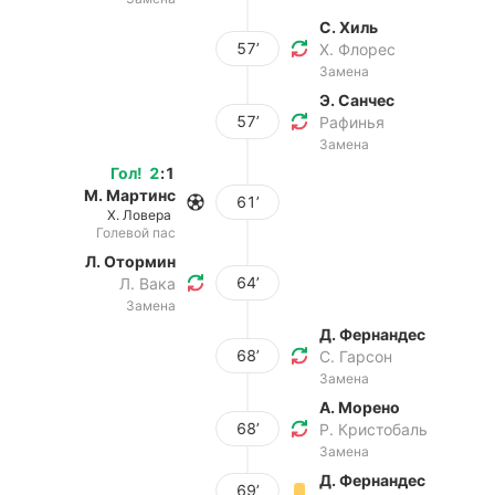
С. Хиль
57’
Х. Флорес
Замена
Э. Санчес
57’
Рафинья
Замена
Гол
!
2
:
1
М. Мартинс
61’
Х. Ловера
Голевой пас
Л. Отормин
64’
Л. Вака
Замена
Д. Фернандес
68’
С. Гарсон
Замена
А. Морено
68’
Р. Кристобаль
Замена
Д. Фернандес
69’