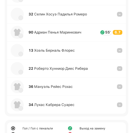
32
Селин Хосуэ Па­ди­лья Ромеро
–
90
Адриан Пенья Ма­ри­нко­вич
55'
6.7
13
Хоэль Бе­рналь Флорес
–
22
Ро­бе­рто Ху­нниор Диес Рибера
–
36
Ма­нуэль Рейес Рохас
–
34
Лукас Ка­бре­ра Суарес
–
Гол / Гол с пенальти
Выход на замену