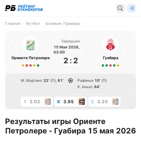
Главная
Футбол
Боливия. Примера
Завершен
15 Мая 2026,
03:00
Ориенте Петролере
Гуабира
2
:
2
М. Мартинс
22’
(П)
,
61’
Рафинья
10’
(П)
К. Аньес
84’
1
2.02
X
3.95
2
3.35
Результаты игры Ориенте
Петролере - Гуабира 15 мая 2026