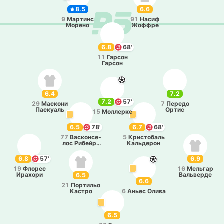
8.5
6.6
9
Ма­ртинс
91
Насиф
Морено
Жоффре
6.8
68'
11
Гарсон
Гарсон
6.4
7.2
7.2
57'
29
Ма­ско­ни
7
Передо
Па­скуаль
Ортис
15
Мо­лле­рке
6.5
78'
6.7
68'
77
Ва­ско­нсе­
5
Кри­сто­баль
лос Ри­бей­ро
Ка­льде­рон
да Силва
6.8
57'
6.9
19
Флорес
16
Ме­льгар
Ира­хо­ри
Ва­льве­рде
6.5
6.6
21
По­рти­льо
Кастро
6
Аньес Олива
6.5