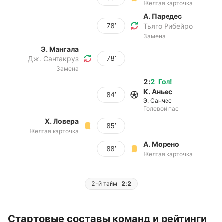
Желтая карточка
А. Паредес
78’
Тьяго Рибейро
Замена
Э. Мангала
78’
Дж. Сантакруз
Замена
2
:
2
Гол
!
К. Аньес
84’
Э. Санчес
Голевой пас
Х. Ловера
85’
Желтая карточка
А. Морено
88’
Желтая карточка
2-й тайм
2:2
Стартовые составы команд и рейтинги