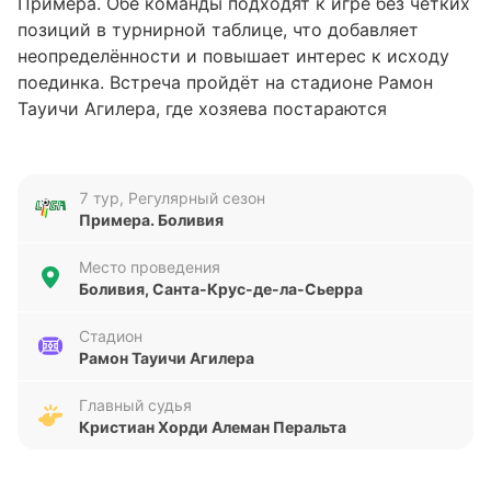
Примера. Обе команды подходят к игре без чётких
позиций в турнирной таблице, что добавляет
неопределённости и повышает интерес к исходу
поединка. Встреча пройдёт на стадионе Рамон
Тауичи Агилера, где хозяева постараются
использовать домашнее преимущество.
Анализ формы команд
7 тур, Регулярный сезон
Примера. Боливия
Ориенте Петролере показывает нестабильные
результаты в последних пяти матчах: одна победа
Место проведения
и четыре поражения при общем счёте 7 забитых и
Боливия, Санта-Крус-де-ла-Сьерра
14 пропущенных голов. Гуабира, в свою очередь,
демонстрирует более ровную форму с двумя
Стадион
Рамон Тауичи Агилера
ничьими, одной победой и двумя поражениями,
при этом забив всего 3 гола и пропустив 13.
Главный судья
Очевидно, что обе команды испытывают
Кристиан Хорди Алеман Перальта
сложности с атакой и обороной, но Гуабира
выглядит чуть более сбалансированной, хотя и с