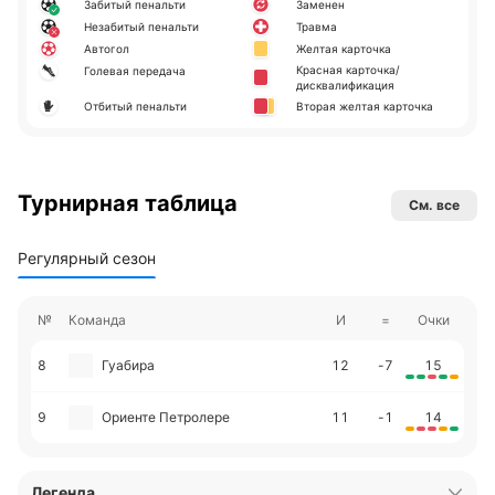
Забитый пенальти
Заменен
Незабитый пенальти
Травма
Автогол
Желтая карточка
Красная карточка/
Голевая передача
дисквалификация
Отбитый пенальти
Вторая желтая карточка
Турнирная таблица
См. все
Регулярный сезон
№
Команда
И
=
Очки
8
Гуабира
12
-7
15
9
Ориенте Петролере
11
-1
14
Легенда