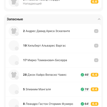
6.6
Нападающий
Запасные
2
Андрес Давид Ариса Эска­ла­нте
–
19
Хи­льберт Альва­рес Варгас
–
17
Мирко То­миа­но­вич Бе­се­рра
–
28
Джон Хайро Ве­ла­ско Чавес
46'
6.4
5
Элиа­ким Ма­нга­ля
78'
6.4
8
Леа­ндро Гастон Ото­рмин Фумеро
64'
6.4