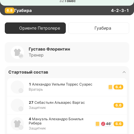
32
Гомес
Гуабира
4-2-3-1
6.8
Ориенте Петролере
Гуабира
Густаво Флорентин
Тренер
Стартовый состав
1
Але­ха­ндро Уильям Торрес Суарес
6.4
Вратарь
27
Се­ба­стьян Альва­рес Варгас
6.6
Защитник
4
Ма­нуэль Але­ха­ндро Бо­ни­лья
Рибера
46'
6.6
Защитник