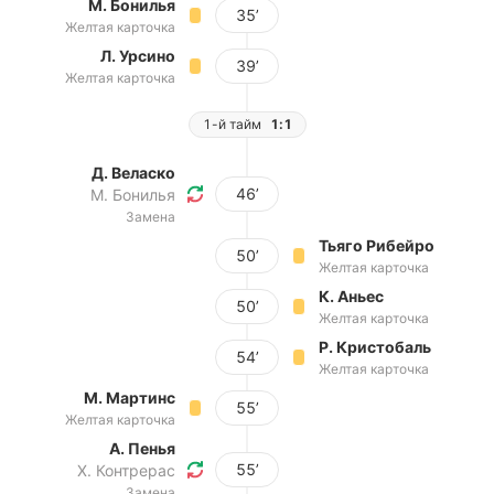
М. Бонилья
35’
Желтая карточка
Л. Урсино
39’
Желтая карточка
1-й тайм
1:1
Д. Веласко
46’
М. Бонилья
Замена
Тьяго Рибейро
50’
Желтая карточка
К. Аньес
50’
Желтая карточка
Р. Кристобаль
54’
Желтая карточка
М. Мартинс
55’
Желтая карточка
А. Пенья
55’
Х. Контрерас
Замена