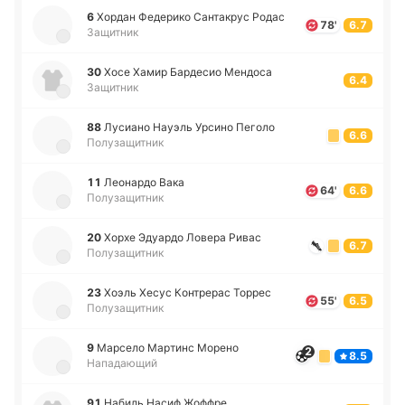
6
Хордан Фе­де­ри­ко Са­нта­крус Родас
78'
6.7
Защитник
30
Хосе Хамир Ба­рде­сио Ме­ндо­са
6.4
Защитник
88
Лу­сиа­но Науэль Урсино Пеголо
6.6
Полузащитник
11
Лео­на­рдо Вака
64'
6.6
Полузащитник
20
Хорхе Эдуа­рдо Ловера Ривас
6.7
Полузащитник
23
Хоэль Хесус Ко­нтре­рас Торрес
55'
6.5
Полузащитник
9
Ма­рсе­ло Ма­ртинс Морено
2
8.5
Нападающий
91
Набиль Насиф Жоффре