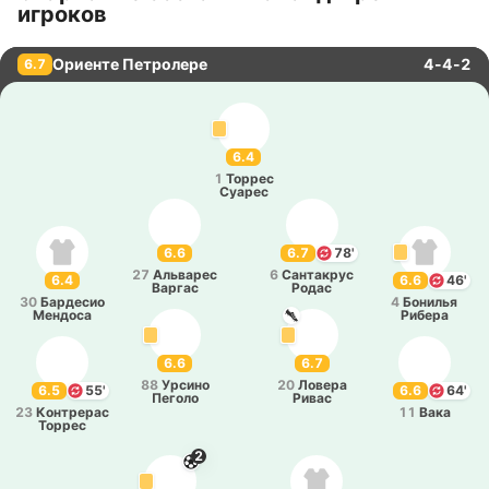
игроков
Ориенте Петролере
4-4-2
6.7
6.4
1
Торрес
Суарес
6.6
6.7
78'
27
Альва­рес
6
Са­нта­крус
6.4
6.6
46'
Варгас
Родас
30
Ба­рде­сио
4
Бо­ни­лья
Ме­ндо­са
Рибера
6.6
6.7
88
Урсино
20
Ловера
6.5
55'
6.6
64'
Пеголо
Ривас
23
Ко­нтре­рас
11
Вака
Торрес
2