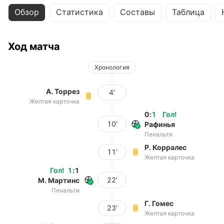
Обзор
Статистика
Составы
Таблица
Ход матча
Хронология
А. Торрез
4’
Желтая карточка
0
:
1
Гол
!
10’
Рафинья
Пенальти
Р. Корралес
11’
Желтая карточка
Гол
!
1
:
1
22’
М. Мартинс
Пенальти
Г. Гомес
23’
Желтая карточка