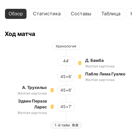
Обзор
Статистика
Составы
Таблица
Ход матча
Хронология
Д. Бамба
44’
Желтая карточка
Пабло Лима Гуалко
45+6’
Желтая карточка
А. Трухильо
45+6’
Желтая карточка
Эдвин Пераза
45+7’
Ларес
Желтая карточка
1-й тайм
0:0