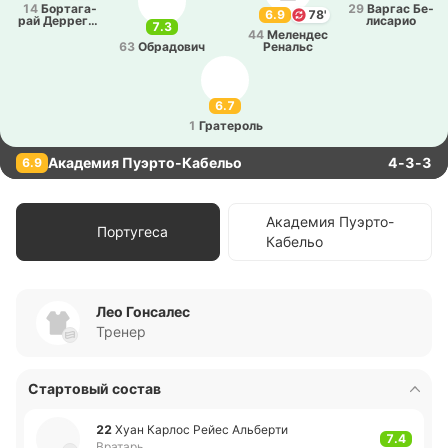
14
Бо­рта­га­
29
Варгас Бе­
6.9
78'
рай Де­рре­ги­
ли­са­рио
7.3
бус
44
Ме­ле­ндес
63
Обра­до­вич
Ре­нальс
6.7
1
Гра­те­роль
Академия Пуэрто-Кабельо
4-3-3
6.9
Академия Пуэрто-
Португеса
Кабельо
Лео Гонсалес
Тренер
Стартовый состав
22
Хуан Карлос Рейес Альбе­рти
7.4
Вратарь