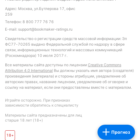
Кабельо не проиграет в первом тайме.
Адрес: Москва, ул.Бутлерова 17, офис
Обновлено:
259
Телефон:
8 800 777 76 76
E-mail:
support@bookmaker-ratings.ru
Автор
Свидетельство о регистрации средств массовой информации: Эл
ФС77-70265 выдано Федеральной службой по надзору в сфере
Михаил Кузнецов
связи, информационных технологий и массовых коммуникаций
(Роскомнадзора) 10 июля 2017 г.
Подписаться
Все материалы сайта доступны по лицензии
Creative Commons
Attribution 4.0 International
Вы должны указать имя автора (создателя)
произведения (материала) и стороны атрибуции, уведомление об
авторских правах, название лицензии, уведомление об оговорке и
ссылку на материал, если они предоставлены вместе с материалом.
Играйте осторожно. При признаках
зависимости обратитесь к специалисту
Материалы сайта предназначены для лиц
старше 18 лет (18+)
Прогноз
18+