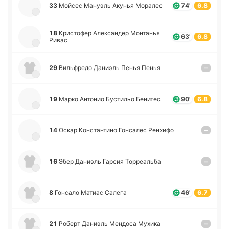
33
Мойсес Ма­нуэль Акунья Мо­ра­лес
74'
6.8
18
Кри­сто­фер Але­кса­ндер Мо­нта­нья
63'
6.8
Ривас
29
Ви­льфре­до Да­ниэль Пенья Пенья
–
19
Марко Анто­нио Бу­сти­льо Бе­ни­тес
90'
6.8
14
Оскар Ко­нста­нти­но Го­нса­лес Ре­нхи­фо
–
16
Эбер Да­ниэль Гарсия То­рреа­льба
–
8
Го­нса­ло Матиас Салега
46'
6.7
21
Роберт Да­ниэль Ме­ндо­са Мухика
–