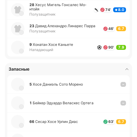
28
Хесус Мигель Го­нса­лес Мо­
нтойя
74'
8.0
Полузащитник
23
Давид Але­ха­ндро Ли­на­рес Парра
46'
6.7
Полузащитник
9
Хо­на­тан Хосе Ка­нье­те
90'
7.9
Нападающий
Запасные
5
Хосе Да­ниэль Сото Морено
–
1
Бейкер Эдуа­рдо Ве­ла­скес Ортега
–
66
Сесар Хосе Урпин Диас
63'
6.7