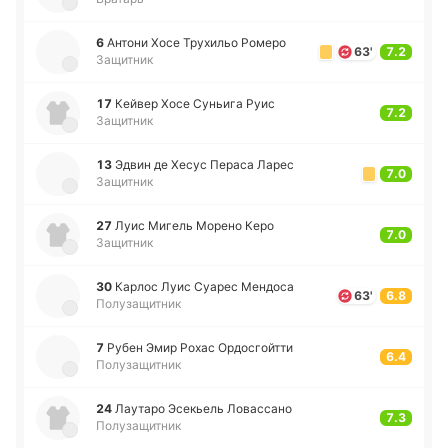
6
Антони Хосе Тру­хи­льо Ромеро
63'
7.2
Защитник
17
Кейвер Хосе Су­ньи­га Руис
7.2
Защитник
13
Эдвин де Хесус Пераса Ларес
7.0
Защитник
27
Луис Мигель Морено Керо
7.0
Защитник
30
Карлос Луис Суарес Ме­ндо­са
63'
6.8
Полузащитник
7
Рубен Эмир Рохас Ордо­сгой­тти
6.4
Полузащитник
24
Лау­та­ро Эсе­кьель Ло­ва­сса­но
7.3
Полузащитник