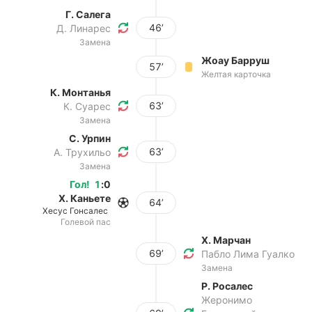
Г. Салега
46’
Д. Линарес
Замена
Жоау Барруш
57’
Желтая карточка
К. Монтанья
63’
К. Суарес
Замена
С. Урпин
63’
А. Трухильо
Замена
Гол
!
1
:
0
Х. Каньете
64’
Хесус Гонсалес
Голевой пас
Х. Марчан
69’
Пабло Лима Гуалко
Замена
Р. Росалес
Жеронимо