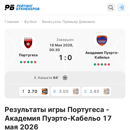
Главная
Футбол
Венесуэла. Премьер Дивизион
Завершен
18 Мая 2026,
00:30
Академия Пуэрто-
Португеса
1
:
0
Кабельо
Х. Каньете
64’
1
2.70
X
3.05
2
2.85
Результаты игры Португеса -
Академия Пуэрто-Кабельо 17
мая 2026