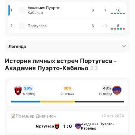
Академия Пуэрто-
1
6
1
10
Кабельо
2
Португеса
6
-1
8
Легенда
История личных встреч Португеса -
Академия Пуэрто-Кабельо
23
26%
30%
43%
6 побед
7 ничьих
10 побед
Премьер Дивизион
17 мая 2026
Академия Пуэрто-
1 : 0
Португеса
Кабельо