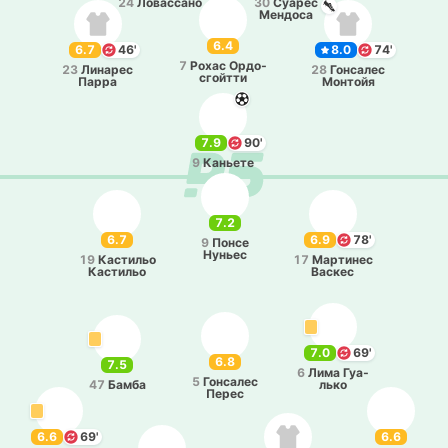
24
Ло­ва­сса­но
30
Суарес
Ме­ндо­са
6.4
6.7
46'
8.0
74'
7
Рохас Ордо­
23
Ли­на­рес
28
Го­нса­лес
сгой­тти
Парра
Мо­нтойя
7.9
90'
9
Ка­нье­те
7.2
6.7
6.9
78'
9
Понсе
Нуньес
19
Ка­сти­льо
17
Ма­рти­нес
Ка­сти­льо
Васкес
7.0
69'
6.8
7.5
6
Лима Гуа­
5
Го­нса­лес
47
Бамба
лько
Перес
6.6
69'
6.6