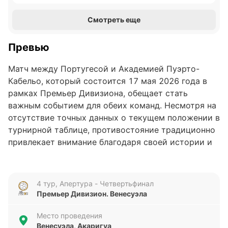
Смотреть еще
Превью
Матч между Португесой и Академией Пуэрто-
Кабельо, который состоится 17 мая 2026 года в
рамках Премьер Дивизиона, обещает стать
важным событием для обеих команд. Несмотря на
отсутствие точных данных о текущем положении в
турнирной таблице, противостояние традиционно
привлекает внимание благодаря своей истории и
особенностям стиля игры соперников.
Анализ формы команд
4 тур, Апертура - Четвертьфинал
Премьер Дивизион. Венесуэла
Португеса демонстрирует относительно
стабильные результаты в последних пяти матчах:
Место проведения
две победы, две ничьи и одно поражение. За этот
Венесуэла, Акаригуа