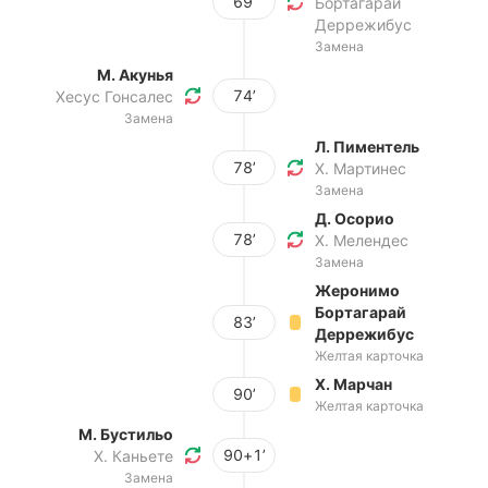
69’
Бортагарай
Деррежибус
Замена
М. Акунья
74’
Хесус Гонсалес
Замена
Л. Пиментель
78’
Х. Мартинес
Замена
Д. Осорио
78’
Х. Мелендес
Замена
Жеронимо
Бортагарай
83’
Деррежибус
Желтая карточка
Х. Марчан
90’
Желтая карточка
М. Бустильо
90+1’
Х. Каньете
Замена