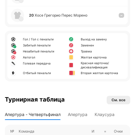
20
Хосе Гре­го­рио Перес Морено
–
Гол / Гол с пенальти
Выход на замену
Забитый пенальти
Заменен
Незабитый пенальти
Травма
Автогол
Желтая карточка
Красная карточка/
Голевая передача
дисквалификация
Отбитый пенальти
Вторая желтая карточка
Турнирная таблица
См. все
Апертура - Четвертьфинал
Апертура
Клаусура
№
Команда
И
=
Очки