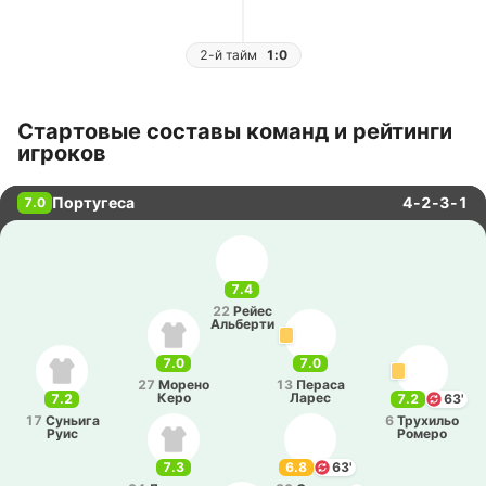
2-й тайм
1:0
Стартовые составы команд и рейтинги
игроков
Португеса
4-2-3-1
7.0
7.4
22
Рейес
Альбе­рти
7.0
7.0
27
Морено
13
Пераса
Керо
Ларес
7.2
7.2
63'
17
Су­ньи­га
6
Тру­хи­льо
Руис
Ромеро
7.3
6.8
63'