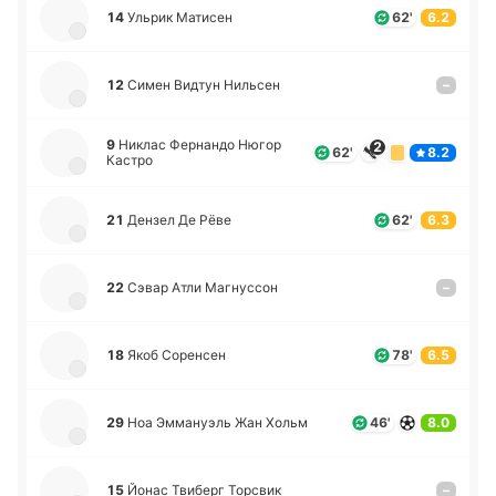
14
Ульрик Ма­ти­сен
62'
6.2
12
Симен Видтун Ни­льсен
–
9
Никлас Фе­рна­ндо Нюгор
2
62'
8.2
Кастро
21
Дензел Де Рёве
62'
6.3
22
Сэвар Атли Ма­гну­ссон
–
18
Якоб Со­ре­нсен
78'
6.5
29
Ноа Эмма­нуэль Жан Хольм
46'
8.0
15
Йонас Тви­берг То­рсвик
–