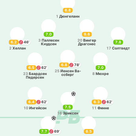
6.8
1
Дю­нге­ланн
7.0
6.6
3
Па­лле­сен
20
Вингер
6.2
46'
7.8
Кну­дсен
Дра­гснес
2
Хеллан
17
Со­лтведт
6.8
78'
6.5
62'
7.0
25
Йенсен Ва­
23
Баа­рдсен
8
Мюхре
ссберг
Пе­де­рсен
6.4
62'
6.3
62'
7.5
10
Ингей­сон
11
Финне
16
Эри­ксен
7.7
69'
6.5