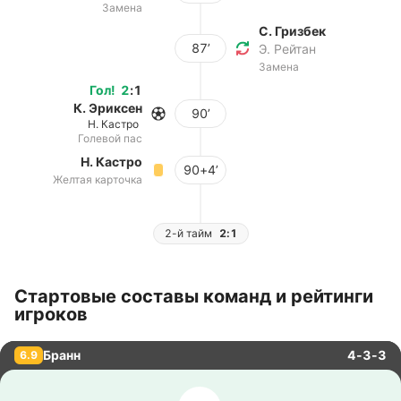
Замена
С. Гризбек
87’
Э. Рейтан
Замена
Гол
!
2
:
1
К. Эриксен
90’
Н. Кастро
Голевой пас
Н. Кастро
90+4’
Желтая карточка
2-й тайм
2:1
Стартовые составы команд и рейтинги
игроков
Бранн
4-3-3
6.9