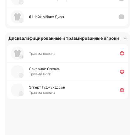
6
Шейх Мбаке Диоп
–
Дисквалифицированные и травмированные игроки
Травма колена
Са­ка­риас Опсаль
Травма ноги
Эггерт Гу­дму­ндссон
Травма колена