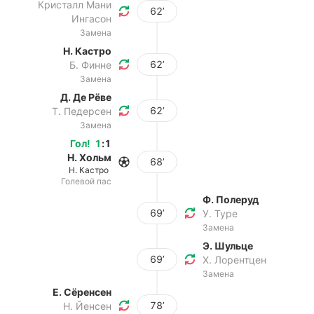
Кристалл Мани
62’
Ингасон
Замена
Н. Кастро
62’
Б. Финне
Замена
Д. Де Рёве
62’
Т. Педерсен
Замена
Гол
!
1
:
1
Н. Хольм
68’
Н. Кастро
Голевой пас
Ф. Полеруд
69’
У. Туре
Замена
Э. Шульце
69’
Х. Лорентцен
Замена
Е. Сёренсен
78’
Н. Йенсен