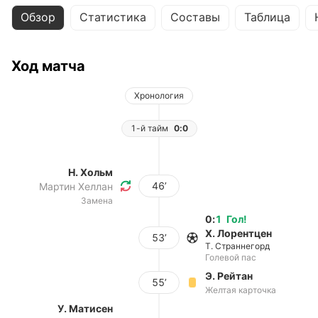
Обзор
Статистика
Составы
Таблица
Ход матча
Хронология
1-й тайм
0:0
Н. Хольм
46’
Мартин Хеллан
Замена
0
:
1
Гол
!
Х. Лорентцен
53’
Т. Страннегорд
Голевой пас
Э. Рейтан
55’
Желтая карточка
У. Матисен