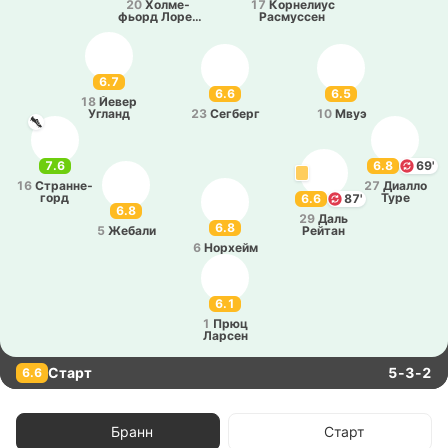
20
Хо­лме­
17
Ко­рне­лиус
фьорд Ло­ре­
Ра­сму­ссен
нтцен
6.7
6.6
6.5
18
Йевер
Угланд
23
Се­гберг
10
Мвуэ
7.6
6.8
69'
16
Стра­нне­
27
Диалло
горд
Туре
6.6
87'
6.8
29
Даль
6.8
5
Жебали
Рейтан
6
Но­рхейм
6.1
1
Прюц
Ларсен
Старт
5-3-2
6.6
Бранн
Старт