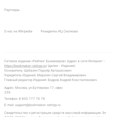
«Старта» — 7, ничья идёт по 5,0.
Партнеры
Обновлено:
Автор
О нас на Wikipedia
Резиденты ИЦ Сколково
Александр Трибуш
Подписаться
Сетевое издание «Рейтинг Букмекеров» (адрес в сети Интернет -
https://bookmaker-ratings.ru
) (далее - Издание)
Основатель: Шабазян Паруйр Арташесович
Учредитель Издания: Мирзоян Сергей Владимирович
Главный редактор Издания: Бодров Андрей Константинович
Адрес: Москва, ул.Бутлерова 17, офис
259
Телефон:
8 800 777 76 76
E-mail:
support@bookmaker-ratings.ru
Свидетельство о регистрации средств массовой информации: Эл