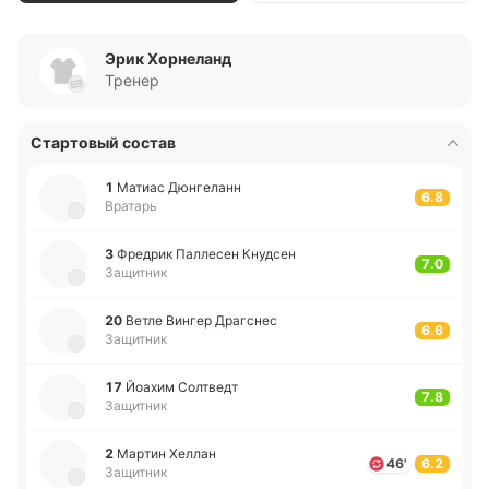
Эрик Хорнеланд
Тренер
Стартовый состав
1
Матиас Дю­нге­ланн
6.8
Вратарь
3
Фре­дрик Па­лле­сен Кну­дсен
7.0
Защитник
20
Ветле Вингер Дра­гснес
6.6
Защитник
17
Йоахим Со­лтведт
7.8
Защитник
2
Мартин Хеллан
46'
6.2
Защитник