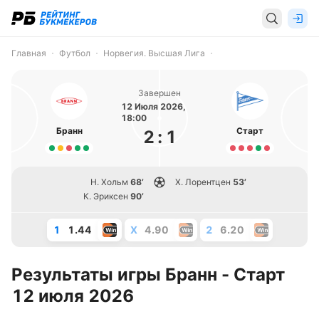
Главная
Футбол
Норвегия. Высшая Лига
Завершен
12 Июля 2026,
18:00
Бранн
Старт
2
:
1
Н. Хольм
68’
Х. Лорентцен
53’
К. Эриксен
90’
1
1.44
X
4.90
2
6.20
Результаты игры Бранн - Старт
12 июля 2026