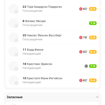
23
Торе Баа­рдсен Пе­де­рсен
62'
6.5
Полузащитник
8
Феликс Мюхре
7.0
Полузащитник
25
Никлас Йенсен Ва­ссберг
78'
6.8
Полузащитник
11
Борд Финне
62'
6.3
Нападающий
16
Кри­стиан Эри­ксен
7.5
Нападающий
10
Кри­сталл Мани Ингей­сон
62'
6.4
Нападающий
Запасные