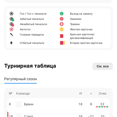
Гол / Гол с пенальти
Выход на замену
Забитый пенальти
Заменен
Незабитый пенальти
Травма
Автогол
Желтая карточка
Красная карточка/
Голевая передача
дисквалификация
Отбитый пенальти
Вторая желтая карточка
Турнирная таблица
См. все
Регулярный сезон
№
Команда
И
=
Очки
6
Бранн
16
6
22
16
Старт
16
-21
10