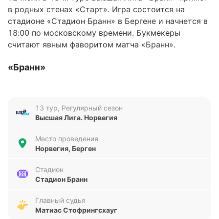
в родных стенах «Старт». Игра состоится на
стадионе «Стадион Бранн» в Бергене и начнется в
18:00 по московскому времени. Букмекеры
считают явным фаворитом матча «Бранн».
«Бранн»
«Бранн» занимает 11-ю строчку в турнирной
таблице Высшая Лига с 13 очками: у команды
13 тур, Регулярный сезон
Эрика Хорнеланда четыре победы, одна ничья и
Высшая Лига. Норвегия
семь поражений в 12 матчах. Команда из Бергена
отстает от идущего десятым «Фредрикстада» на
Место проведения
одно очко и опережает на один балл «КФУМ-
Норвегия, Берген
Камератене». «Бранн» в кризисе: команда
проиграла три матча в Высшая Лига подряд. А в
Стадион
Стадион Бранн
трех последних матчах турнира «Бранн» не
заработал очков, уступив «Сарпсборгу 08» (1:2),
Главный судья
«Будё-Глимт» (1:3) и «Олесунну» (1:2).
Матиас Стофрингсхауг