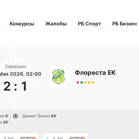
Конкурсы
Жалобы
РБ Спорт
РБ Бизнес
Завершен
Флореста ЕК
Мая 2026, 02:00
2
:
1
ио
6’
Даниэл Трояно
84’
н
36’
3.05
2
4.40