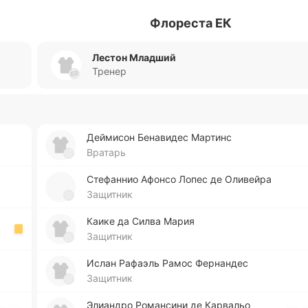
Флореста ЕК
Лестон Младший
Тренер
Дей­ми­сон Бе­на­ви­дес Ма­ртинс
Вратарь
Сте­фа­ннио Афонсо Лопес де Оли­вей­ра
Защитник
Каике да Силва Мария
Защитник
Ислан Ра­фаэль Рамос Фе­рна­ндес
Защитник
Элиа­ндро Ро­ма­нси­ни де Ка­рва­льо