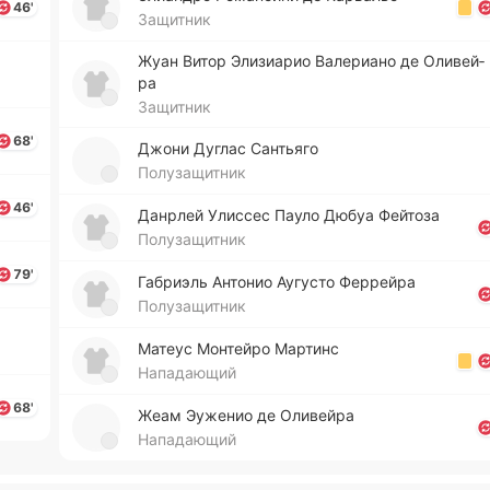
46'
Защитник
Жуан Витор Эли­зиа­рио Ва­ле­риа­но де Оли­вей­
ра
Защитник
68'
Джони Дуглас Са­нтья­го
Полузащитник
46'
Да­нрлей Ули­ссес Пауло Дюбуа Фей­то­за
Полузащитник
79'
Га­бриэль Анто­нио Ау­гу­сто Фе­ррей­ра
Полузащитник
Матеус Мо­нтей­ро Ма­ртинс
Нападающий
68'
Жеам Эу­же­нио де Оли­вей­ра
Нападающий