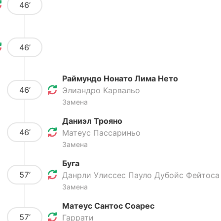
46’
46’
Раймундо Нонато Лима Нето
46’
Элиандро Карвальо
Замена
Даниэл Трояно
46’
Матеус Пассариньо
Замена
Буга
57’
Данрли Улиссес Пауло Дубойс Фейтоса
Замена
Матеус Сантос Соарес
57’
Гаррати