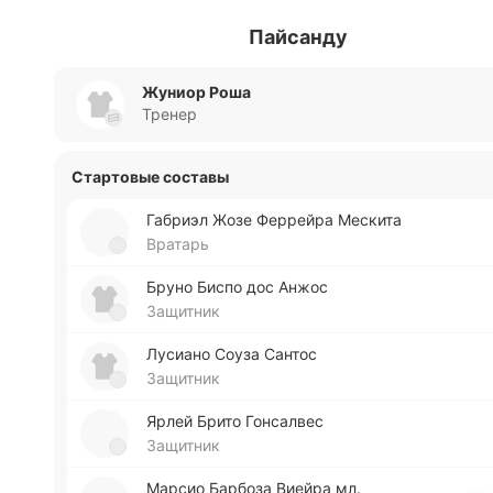
Пайсанду
Жуниор Роша
Тренер
Стартовые составы
Га­бриэл Жозе Фе­ррей­ра Ме­ски­та
Вратарь
Бруно Биспо дос Анжос
Защитник
Лу­сиа­но Соуза Сантос
Защитник
Ярлей Брито Го­нса­лвес
Защитник
Марсио Ба­рбо­за Виейра мл.