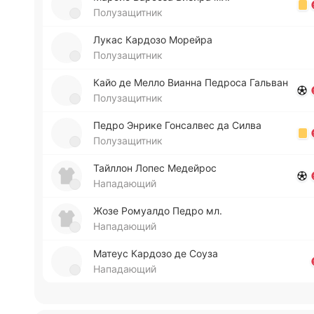
Полузащитник
Лукас Ка­рдо­зо Мо­рей­ра
Полузащитник
Кайо де Мелло Вианна Пе­дро­са Га­льван
Полузащитник
Педро Энрике Го­нса­лвес да Силва
Полузащитник
Тай­ллон Лопес Ме­дей­рос
Нападающий
Жозе Ро­муа­лдо Педро мл.
Нападающий
Матеус Ка­рдо­зо де Соуза
Нападающий