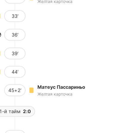
Желтая карточка
33’
36’
39’
44’
Матеус Пассариньо
45+2’
Желтая карточка
1-й тайм
2:0