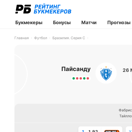
Букмекеры
Бонусы
Матчи
Прогнозы
Главная
Футбол
Бразилия. Серия С
Пайсанду
26 
Фабрис
Тайлло
1
1.92
X