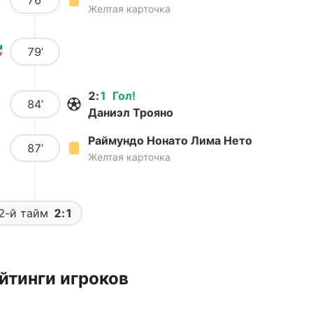
76’
Желтая карточка
79’
2
:
1
Гол
!
84’
Даниэл Трояно
Раймундо Нонато Лима Нето
87’
Желтая карточка
2-й тайм
2:1
йтинги игроков