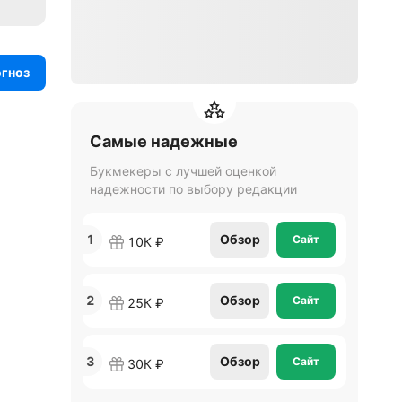
огноз
Самые надежные
Букмекеры с лучшей оценкой
надежности по выбору редакции
1
Обзор
Сайт
10К ₽
2
Обзор
Сайт
25К ₽
3
Обзор
Сайт
30К ₽