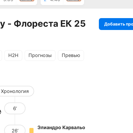
у - Флореста ЕК 25
Добавить пр
H2H
Прогнозы
Превью
Хронология
6’
Элиандро Карвальо
26’