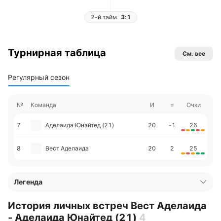
2-й тайм
3:1
Турнирная таблица
См. все
Регулярный сезон
№
Команда
И
=
Очки
7
Аделаида Юнайтед (21)
20
-1
26
8
Вест Аделаида
20
2
25
Легенда
История личных встреч Вест Аделаида
- Аделаида Юнайтед (21)
4