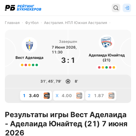
Главная
Футбол
Австралия. НПЛ Южная Австралия
Завершен
7 Июня 2026,
11:30
Аделаида Юнайтед
Вест Аделаида
3
:
1
(21)
31’
,
45’
,
79’
8’
1
3.40
X
4.00
2
1.87
Результаты игры Вест Аделаида
- Аделаида Юнайтед (21) 7 июня
2026