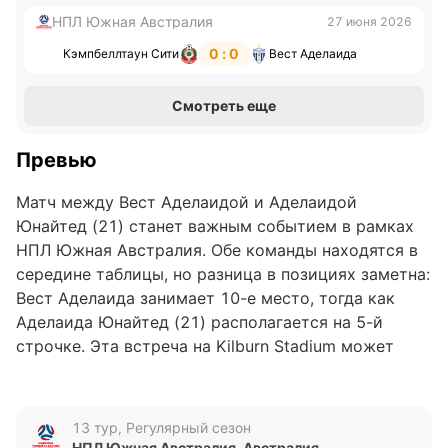
НПЛ Южная Австралия
27 июня 2026
0 : 0
Кэмпбеллтаун Сити
Вест Аделаида
Смотреть еще
Превью
Матч между Вест Аделаидой и Аделаидой
Юнайтед (21) станет важным событием в рамках
НПЛ Южная Австралия. Обе команды находятся в
середине таблицы, но разница в позициях заметна:
Вест Аделаида занимает 10-е место, тогда как
Аделаида Юнайтед (21) располагается на 5-й
строчке. Эта встреча на Kilburn Stadium может
оказаться ключевой для дальнейшего
продвижения в турнирной таблице.
13 тур, Регулярный сезон
Анализ формы команд
НПЛ Южная Австралия. Австралия