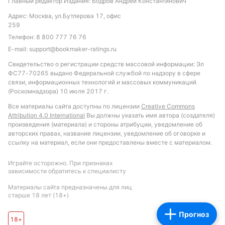
Рекомендуется ставка на обе команды забьют и
Главный редактор Издания: Бодров Андрей Константинович
общий тотал больше 3,5 голов.
Адрес: Москва, ул.Бутлерова 17, офис
259
Обновлено:
Телефон:
8 800 777 76 76
E-mail:
support@bookmaker-ratings.ru
Автор
Свидетельство о регистрации средств массовой информации: Эл
ФС77-70265 выдано Федеральной службой по надзору в сфере
Михаил Кузнецов
связи, информационных технологий и массовых коммуникаций
(Роскомнадзора) 10 июля 2017 г.
Все материалы сайта доступны по лицензии
Creative Commons
Подписаться
Attribution 4.0 International
Вы должны указать имя автора (создателя)
произведения (материала) и стороны атрибуции, уведомление об
авторских правах, название лицензии, уведомление об оговорке и
ссылку на материал, если они предоставлены вместе с материалом.
Играйте осторожно. При признаках
зависимости обратитесь к специалисту
Материалы сайта предназначены для лиц
старше 18 лет (18+)
Прогноз
18+