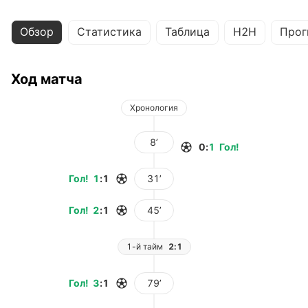
Обзор
Статистика
Таблица
H2H
Прог
Ход матча
Хронология
8’
0
:
1
Гол
!
Гол
!
1
:
1
31’
Гол
!
2
:
1
45’
1-й тайм
2:1
Гол
!
3
:
1
79’