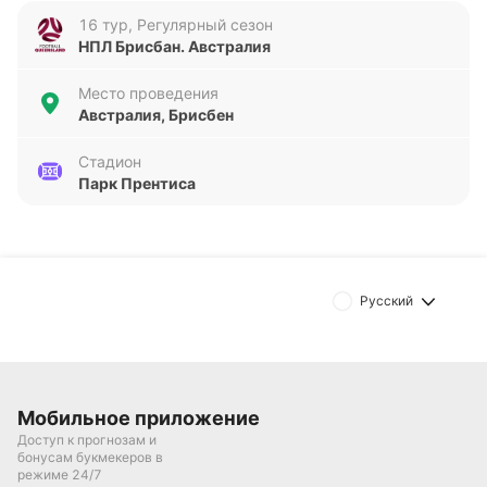
16 тур, Регулярный сезон
Анализ формы команд
НПЛ Брисбан. Австралия
Норт Брисбен демонстрирует неплохую серию,
Место проведения
выиграв три из последних пяти матчей, при этом
Австралия, Брисбен
команда забила 10 голов, но пропустила 13, что
говорит о некоторой уязвимости в обороне. В
Стадион
Парк Прентиса
последних играх у них была как победа, так и
поражение, а также ничья, что отражает
нестабильность. Спрингфилд Ю, напротив,
показывает более ровную форму: три победы и две
ничьи в последних пяти матчах, с общим счетом
Русский
11 забитых и 7 пропущенных голов. Это
свидетельствует о сбалансированной игре, где
команда умеет как атаковать, так и защищаться. В
целом, обе команды подходят к матчу с
Мобильное приложение
достаточно высокой результативностью.
Доступ к прогнозам и
бонусам букмекеров в
Ключевые статистические данные
режиме 24/7