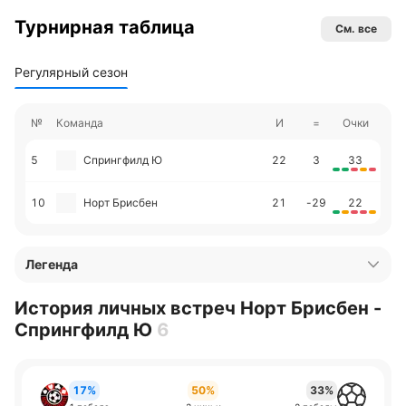
Турнирная таблица
См. все
Регулярный сезон
№
Команда
И
=
Очки
5
Спрингфилд Ю
22
3
33
10
Норт Брисбен
21
-29
22
Легенда
История личных встреч Норт Брисбен -
Спрингфилд Ю
6
17%
50%
33%