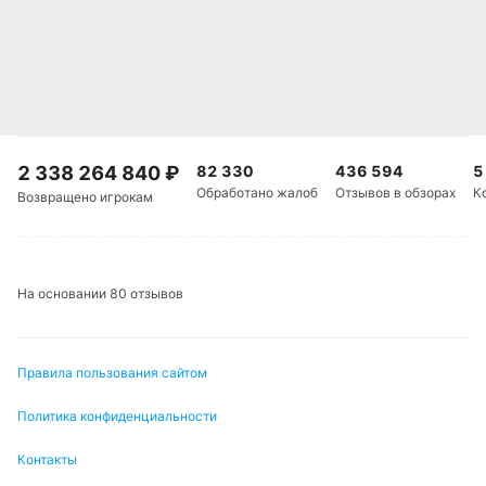
Интересно отметить, что в четырех из пяти
последних очных встреч обе команды забивали,
что указывает на открытый футбол с обеих
сторон. Кроме того, в пяти из пяти матчей между
Норт Брисбеном и Спрингфилд Ю каждая команда
забивала минимум один гол, что подчеркивает
2 338 264 840
₽
82 330
436 594
5
атакующий потенциал соперников. Также стоит
Обработано жалоб
Отзывов в обзорах
К
Возвращено игрокам
выделить, что в большинстве встреч общий счет
не превышал 4,5 голов, что говорит о
контролируемой игре и отсутствии чрезмерных
разгромов. Эти факты могут повлиять на ход игры,
На основании 80 отзывов
предполагая, что обе команды будут стараться
использовать свои сильные стороны в атаке, но
при этом не рисковать чрезмерно в обороне.
Правила пользования сайтом
Ключевые аспекты матча
Политика конфиденциальности
Одним из важных факторов станет история
Контакты
личных встреч: Норт Брисбен не проигрывал в