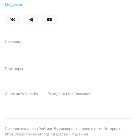
Медиакит
четырех из пяти последних матчей, что может
добавить уверенности хозяевам поля. В то же
время Спрингфилд Ю также не уступал в четырех
из пяти встреч, что говорит о равенстве сил и
потенциальной тактической борьбе. Стратегии
Награды
команд, вероятно, будут направлены на
использование атакующих возможностей при
сохранении надежности в обороне, учитывая
количество забитых и пропущенных голов. Важно
Партнеры
также отметить, что обе команды стабильно
забивают, что может стать ключом к успеху в этом
матче.
О нас на Wikipedia
Резиденты ИЦ Сколково
Прогноз и рекомендации по ставкам
Исходя из статистики и текущей формы, можно
ожидать матч с голами с обеих сторон. Вероятно,
игра будет напряженной, но без большого
Сетевое издание «Рейтинг Букмекеров» (адрес в сети Интернет -
https://bookmaker-ratings.ru
) (далее - Издание)
количества забитых мячей — скорее всего, общий