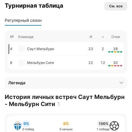
Турнирная таблица
См. все
Регулярный сезон
№
Команда
И
=
Очки
4
Саут Мельбурн
23
2
38
8
Мельбурн Сити
22
12
30
Легенда
История личных встреч Саут Мельбурн
- Мельбурн Сити
1
0%
0%
100%
0 побед
0 ничьих
1 победа