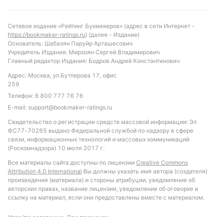
Прогноз и рекомендации по ставкам
Учитывая текущую форму и статистику, матч
Сетевое издание «Рейтинг Букмекеров» (адрес в сети Интернет -
https://bookmaker-ratings.ru
) (далее - Издание)
имеет все шансы пройти с забитыми голами с
Основатель: Шабазян Паруйр Арташесович
обеих сторон. Более вероятен исход с
Учредитель Издания: Мирзоян Сергей Владимирович
минимальным преимуществом Саут Мельбурн,
Главный редактор Издания: Бодров Андрей Константинович
учитывая домашний фактор и более стабильные
Адрес: Москва, ул.Бутлерова 17, офис
результаты в последних играх. Рекомендуется
259
обратить внимание на ставку «обе команды
Телефон:
8 800 777 76 76
забьют», учитывая высокую вероятность обмена
E-mail:
support@bookmaker-ratings.ru
голами, а также на тотал больше 1.5. Такой подход
Свидетельство о регистрации средств массовой информации: Эл
позволит получить оптимальное соотношение
ФС77-70265 выдано Федеральной службой по надзору в сфере
связи, информационных технологий и массовых коммуникаций
риска и потенциальной прибыли в этом поединке.
(Роскомнадзора) 10 июля 2017 г.
Обновлено:
Все материалы сайта доступны по лицензии
Creative Commons
Attribution 4.0 International
Вы должны указать имя автора (создателя)
произведения (материала) и стороны атрибуции, уведомление об
авторских правах, название лицензии, уведомление об оговорке и
Автор
ссылку на материал, если они предоставлены вместе с материалом.
Александр Трибуш