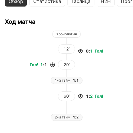
Обзор
Статистика
Таблица
H2H
Прог
Ход матча
Хронология
12’
0
:
1
Гол
!
Гол
!
1
:
1
29’
1-й тайм
1:1
60’
1
:
2
Гол
!
2-й тайм
1:2