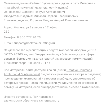
фактору. Вероятен матч с несколькими голами,
Сетевое издание «Рейтинг Букмекеров» (адрес в сети Интернет -
https://bookmaker-ratings.ru
) (далее - Издание)
учитывая средние показатели лиги и склонность
Основатель: Шабазян Паруйр Арташесович
обеих команд к результативной игре.
Учредитель Издания: Мирзоян Сергей Владимирович
Рекомендуется обратить внимание на ставку «обе
Главный редактор Издания: Бодров Андрей Константинович
команды забьют», которая имеет высокую
Адрес: Москва, ул.Бутлерова 17, офис
вероятность с учетом 59% подобных матчей в
259
лиге. Также интересна ставка на тотал больше 2.5
Телефон:
8 800 777 76 76
голов, учитывая тенденцию к результативности и
E-mail:
support@bookmaker-ratings.ru
статистику последних игр обеих команд.
Свидетельство о регистрации средств массовой информации: Эл
ФС77-70265 выдано Федеральной службой по надзору в сфере
Обновлено:
связи, информационных технологий и массовых коммуникаций
(Роскомнадзора) 10 июля 2017 г.
Все материалы сайта доступны по лицензии
Creative Commons
Автор
Attribution 4.0 International
Вы должны указать имя автора (создателя)
произведения (материала) и стороны атрибуции, уведомление об
Михаил Кузнецов
авторских правах, название лицензии, уведомление об оговорке и
ссылку на материал, если они предоставлены вместе с материалом.
Подписаться
Играйте осторожно. При признаках
зависимости обратитесь к специалисту