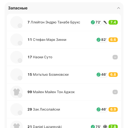
Запасные
7
Ллей­тон Эндрю Танабе Брукс
72'
7.4
11
Стефан Марк Зинни
82'
6.6
17
Наоки Суто
–
15
Мэ­тьтью Бо­зи­но­вски
46'
6.8
99
Майен Майен Тон Аджок
–
29
Зак Ли­со­лай­ски
46'
6.9
21
Daniel Lazarevski
75'
7.8