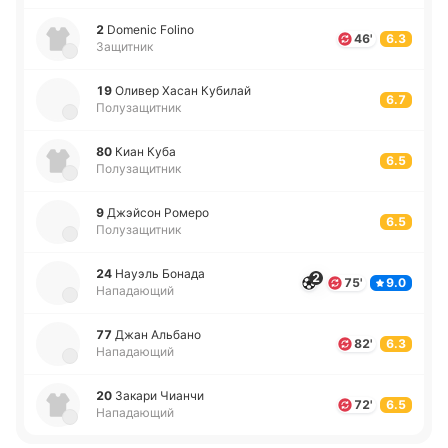
2
Domenic Folino
46'
6.3
Защитник
19
Оливер Хасан Ку­би­лай
6.7
Полузащитник
80
Киан Куба
6.5
Полузащитник
9
Джэй­сон Ромеро
6.5
Полузащитник
24
Науэль Бонада
2
75'
9.0
Нападающий
77
Джан Альба­но
82'
6.3
Нападающий
20
Закари Чианчи
72'
6.5
Нападающий