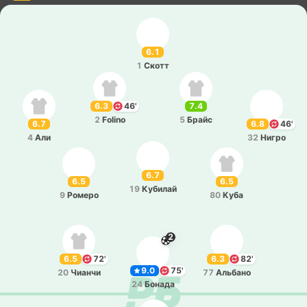
6.1
1
Скотт
6.3
46'
7.4
2
Folino
5
Брайс
6.7
6.8
46'
4
Али
32
Нигро
6.7
6.5
6.5
19
Ку­би­лай
9
Ромеро
80
Куба
2
6.5
72'
6.3
82'
9.0
75'
20
Чианчи
77
Альба­но
24
Бонада