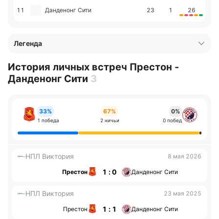
11
Данденонг Сити
23
1
26
Легенда
История личных встреч Престон -
Данденонг Сити
3
33%
67%
0%
1 победа
2 ничьи
0 побед
НПЛ Виктория
8 мая 2026
1 : 0
Престон
Данденонг Сити
НПЛ Виктория
23 мая 2025
1 : 1
Престон
Данденонг Сити