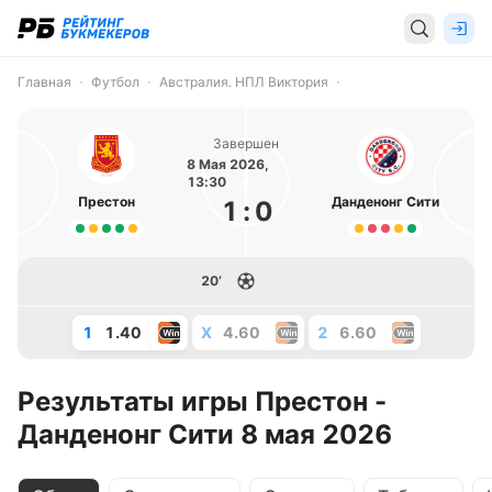
Главная
Футбол
Австралия. НПЛ Виктория
Завершен
8 Мая 2026,
13:30
Престон
Данденонг Сити
1
:
0
20’
1
1.40
X
4.60
2
6.60
Результаты игры Престон -
Данденонг Сити 8 мая 2026