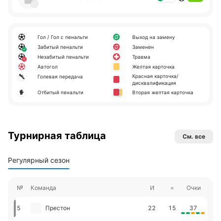
Гол / Гол с пенальти
Выход на замену
Забитый пенальти
Заменен
Незабитый пенальти
Травма
Автогол
Желтая карточка
Красная карточка/
Голевая передача
дисквалификация
Отбитый пенальти
Вторая желтая карточка
Турнирная таблица
См. все
Регулярный сезон
№
Команда
И
=
Очки
5
Престон
22
15
37