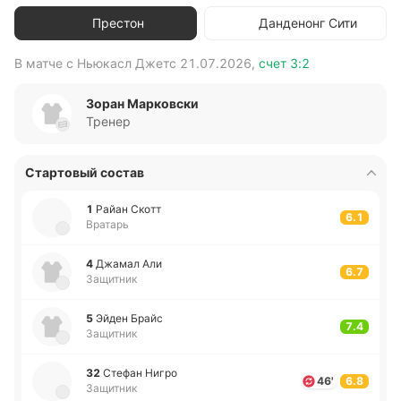
Престон
Данденонг Сити
В матче с
Ньюкасл Джетс
21.07.2026
,
счет
3:2
В 
Зоран Марковски
Тренер
Стартовый состав
1
Райан Скотт
6.1
Вратарь
4
Джамал Али
6.7
Защитник
5
Эйден Брайс
7.4
Защитник
32
Стефан Нигро
46'
6.8
Защитник