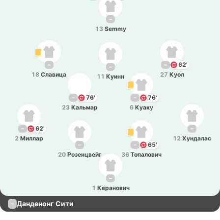
–
13
Semmy
–
–
62'
–
18
Сла­ви­ца
27
Куол
11
Куинн
–
76'
–
76'
23
Ка­льмар
6
Куаку
–
62'
–
2
Миллар
12
Ху­нда­лас
–
–
65'
20
Ро­зе­нцвейг
36
То­па­ло­вич
–
1
Ке­ра­но­вич
Данденонг Сити
–