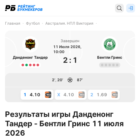
Главная
Футбол
Австралия. НПЛ Виктория
Завершен
11 Июля 2026,
10:00
Данденонг Тандер
Бентли Гринс
2
:
1
2’
,
20’
87’
1
4.10
X
4.10
2
1.69
Результаты игры Данденонг
Тандер - Бентли Гринс 11 июля
2026