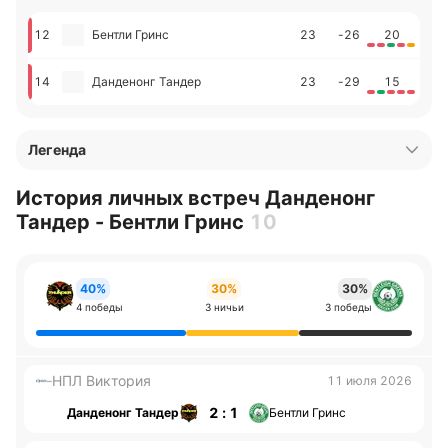
12
Бентли Гринс
23
-26
20
14
Данденонг Тандер
23
-29
15
Легенда
История личных встреч Данденонг
Тандер - Бентли Гринс
10
40%
30%
30%
4 победы
3 ничьи
3 победы
НПЛ Виктория
11 июля 2026
2 : 1
Данденонг Тандер
Бентли Гринс