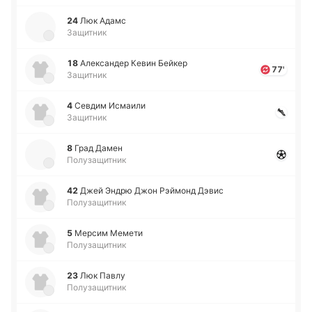
24
Люк Адамс
Защитник
18
Але­кса­ндер Кевин Бейкер
77'
Защитник
4
Севдим Исмаи­ли
Защитник
8
Град Дамен
Полузащитник
42
Джей Эндрю Джон Рэй­монд Дэвис
Полузащитник
5
Мерсим Мемети
Полузащитник
23
Люк Павлу
Полузащитник