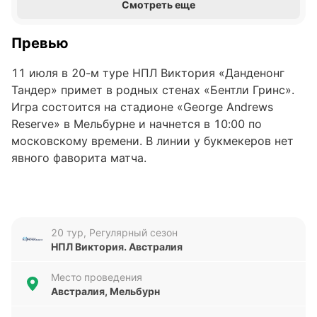
Смотреть еще
Превью
11 июля в 20-м туре НПЛ Виктория «Данденонг
Тандер» примет в родных стенах «Бентли Гринс».
Игра состоится на стадионе «George Andrews
Reserve» в Мельбурне и начнется в 10:00 по
московскому времени. В линии у букмекеров нет
явного фаворита матча.
«Данденонг Тандер»
«Данденонг Тандер» находится в зоне вылета на
20 тур, Регулярный сезон
13-м месте в турнирной таблице НПЛ Виктория с
НПЛ Виктория. Австралия
12 очками: у команды Илира Каниу три победы,
три ничьи и 13 поражений в 19 матчах. Команда из
Место проведения
Мельбурна отстает на четыре очка от идущего 12-
Австралия, Мельбурн
м «Бентли Гринс» и опережает «Грин Галли»,