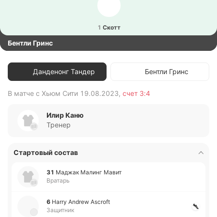
1
Скотт
Бентли Гринс
Данденонг Тандер
Бентли Гринс
В матче с
Хьюм Сити
19.08.2023
,
счет
3:4
В 
Илир Каню
Тренер
Стартовый состав
31
Маджак Малинг Мавит
Вратарь
6
Harry Andrew Ascroft
Защитник