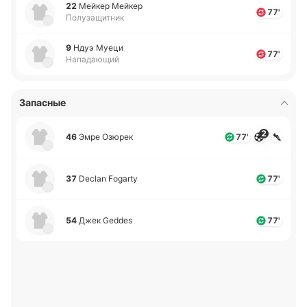
22
Мейкер Мейкер
77'
Полузащитник
9
Ндуэ Муеци
77'
Нападающий
Запасные
2
46
Эмре Озюрек
77'
37
Declan Fogarty
77'
54
Джек Geddes
77'