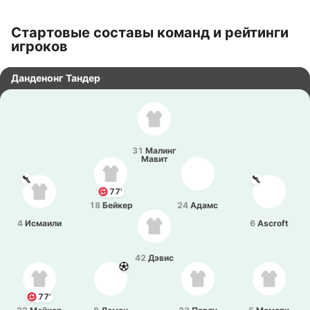
Стартовые составы команд и рейтинги
игроков
Данденонг Тандер
31
Малинг
Мавит
77'
18
Бейкер
24
Адамс
4
Исмаи­ли
6
Ascroft
42
Дэвис
77'