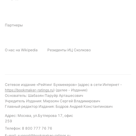
матчах «Данденонг Тандер» одержал три победы,
три добыл «Бентли Гринс», три встречи
завершились вничью. Матчи между этими
командами обычно бывают результативными: в
Партнеры
шести из девяти встреч было забито три и более
голов.
Коэффициенты матча
О нас на Wikipedia
Резиденты ИЦ Сколково
На победу «Данденонг Тандер» дают коэффициент
2,30, «Бентли Гринс» — 2,75, ничья идёт по 3,40.
Обновлено:
Сетевое издание «Рейтинг Букмекеров» (адрес в сети Интернет -
https://bookmaker-ratings.ru
) (далее - Издание)
Основатель: Шабазян Паруйр Арташесович
Автор
Учредитель Издания: Мирзоян Сергей Владимирович
Главный редактор Издания: Бодров Андрей Константинович
Александр Трибуш
Адрес: Москва, ул.Бутлерова 17, офис
259
Телефон:
8 800 777 76 76
Подписаться
E-mail:
support@bookmaker-ratings.ru