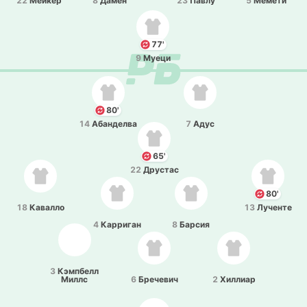
22
Мейкер
8
Дамен
23
Павлу
5
Мемети
77'
9
Муеци
80'
14
Аба­нде­лва
7
Адус
65'
22
Дру­стас
80'
18
Ка­ва­лло
13
Лу­че­нте
4
Ка­рри­ган
8
Барсия
3
Кэ­мпбелл
Миллс
6
Бре­че­вич
2
Хи­ллиар