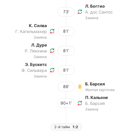
Л. Боггио
73’
А. дос Сантос
Замена
К. Силва
81’
Г. Кагельмахер
Замена
Л. Дуре
81’
Р. Леккини
Замена
Э. Бускетс
81’
Ф. Сильвера
Замена
Б. Барсия
86’
Желтая карточка
П. Кальоне
90+1’
Б. Барсия
Замена
2-й тайм
1:2