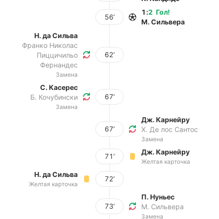
1
:
2
Гол
!
56’
М. Сильвера
Н. да Сильва
Франко Николас
62’
Пиццичильо
Фернандес
Замена
С. Касерес
67’
Б. Кочубински
Замена
Дж. Карнейру
67’
Х. Де лос Сантос
Замена
Дж. Карнейру
71’
Желтая карточка
Н. да Сильва
72’
Желтая карточка
П. Нуньес
73’
М. Сильвера
Замена