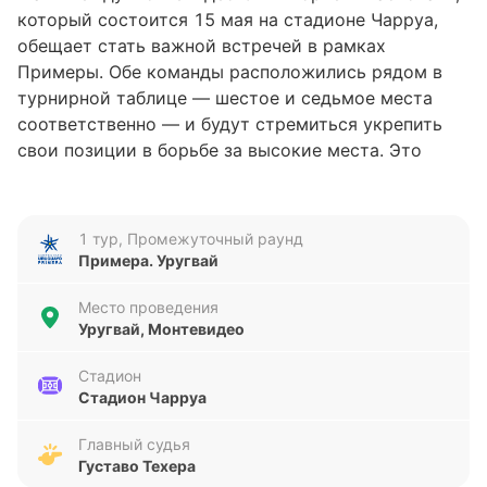
который состоится 15 мая на стадионе Чарруа,
обещает стать важной встречей в рамках
Примеры. Обе команды расположились рядом в
турнирной таблице — шестое и седьмое места
соответственно — и будут стремиться укрепить
свои позиции в борьбе за высокие места. Это
противостояние может оказать значительное
влияние на дальнейший ход сезона.
1 тур, Промежуточный раунд
Анализ формы команд
Примера. Уругвай
Монтевидео Сити Торке демонстрирует
Место проведения
стабильность в последних пяти матчах, одержав
Уругвай, Монтевидео
четыре победы и лишь один раз уступив. За это
время команда забила 9 голов и пропустила 5, что
Стадион
Стадион Чарруа
говорит о достаточно сбалансированной игре в
атаке и обороне. Насьональ, напротив, испытывает
Главный судья
трудности: после одной победы последовали
Густаво Техера
четыре поражения подряд. При этом команда