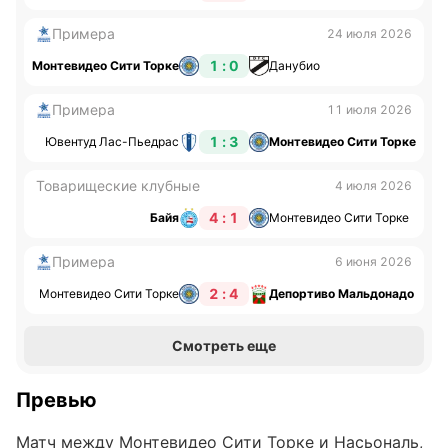
Примера
24 июля 2026
1 : 0
Монтевидео Сити Торке
Данубио
Примера
11 июля 2026
1 : 3
Ювентуд Лас-Пьедрас
Монтевидео Сити Торке
Товарищеские клубные
4 июля 2026
4 : 1
Байя
Монтевидео Сити Торке
Примера
6 июня 2026
2 : 4
Монтевидео Сити Торке
Депортиво Мальдонадо
Смотреть еще
Превью
Матч между Монтевидео Сити Торке и Насьональ,