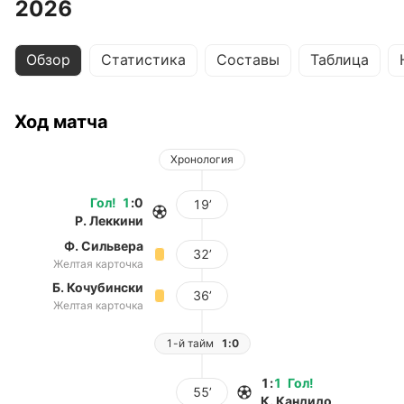
2026
Обзор
Статистика
Составы
Таблица
Ход матча
Хронология
Гол
!
1
:
0
19’
Р. Леккини
Ф. Сильвера
32’
Желтая карточка
Б. Кочубински
36’
Желтая карточка
1-й тайм
1:0
1
:
1
Гол
!
55’
К. Кандидо