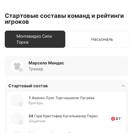
Стартовые составы команд и рейтинги
игроков
Монтевидео Сити
Насьональ
Торке
Марсело Мендес
Тренер
Стартовый состав
1
Франко Луис То­ргна­шио­ли Ла­гре­ка
Вратарь
24
Гари Кри­сто­фер Ка­ге­льма­хер Перес
81'
Защитник