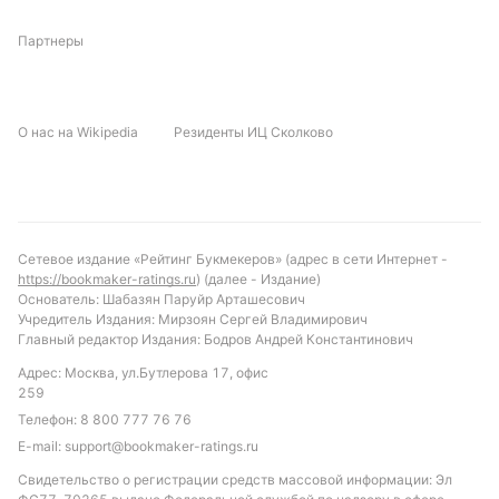
Прогноз и рекомендации по ставкам
Партнеры
Исходя из текущей формы и статистики личных
встреч, можно предположить, что Монтевидео
О нас на Wikipedia
Резиденты ИЦ Сколково
Сити Торке имеет небольшое преимущество и
способен избежать поражения в этом матче.
Рекомендуется обратить внимание на ставку с
тоталом больше 0.5 голов в первом тайме,
учитывая, что в 15 из 15 последних встреч обе
Сетевое издание «Рейтинг Букмекеров» (адрес в сети Интернет -
команды забивали уже в первые 45 минут. Также
https://bookmaker-ratings.ru
) (далее - Издание)
интересной может стать ставка на количество
Основатель: Шабазян Паруйр Арташесович
Учредитель Издания: Мирзоян Сергей Владимирович
желтых карточек выше 4.5, что соответствует
Главный редактор Издания: Бодров Андрей Константинович
характеру их противостояния и вероятной
Адрес: Москва, ул.Бутлерова 17, офис
жёсткости игры.
259
Обновлено:
Телефон:
8 800 777 76 76
E-mail:
support@bookmaker-ratings.ru
Свидетельство о регистрации средств массовой информации: Эл
Автор