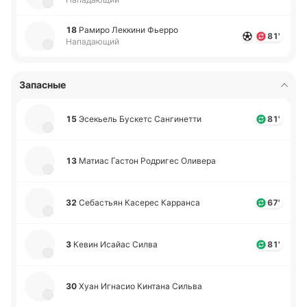
18
Рамиро Ле­кки­ни Фьерро
81'
Нападающий
Запасные
15
Эсе­кьель Бу­скетс Са­нги­не­тти
81'
13
Матиас Гастон Ро­дри­гес Оли­ве­ра
32
Се­ба­стьян Ка­се­рес Ка­рра­нса
67'
3
Кевин Исайас Силва
81'
30
Хуан Игна­сио Ки­нта­на Сильва