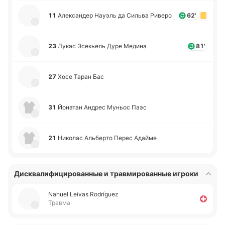
11
Але­кса­ндер Науэль да Сильва Риверо
62'
23
Лукас Эсе­кьель Дуре Медина
81'
27
Хосе Таран Бас
31
Йо­на­тан Андрес Муньос Паэс
21
Ни­ко­лас Альбе­рто Перес Адайме
Дисквалифицированные и травмированные игроки
Nahuel Leivas Rodríguez
Травма