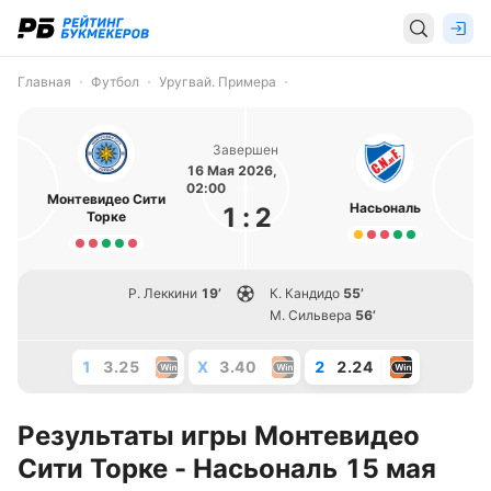
Главная
Футбол
Уругвай. Примера
Завершен
16 Мая 2026,
02:00
Монтевидео Сити
Насьональ
1
:
2
Торке
Р. Леккини
19’
К. Кандидо
55’
М. Сильвера
56’
1
3.25
X
3.40
2
2.24
Результаты игры Монтевидео
Сити Торке - Насьональ 15 мая