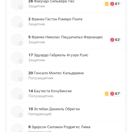
26
Фа­ку­ндо Си­льве­ра Пас
81'
Защитник
2
Франко Гастон Ромеро Понте
Защитник
5
Франко Ни­ко­лас Пи­цци­чи­льо Фе­рна­ндес
62'
Защитник
17
Эдуа­рдо Га­бриэль Агуэро Руис
Защитник
20
Го­нса­ло Монтес Ка­льде­ри­ни
Полузащитник
14
Бау­ти­ста Ко­чу­би­нски
67'
Полузащитник
10
Эсте­бан Да­ниэль Обре­гон
Нападающий
9
Эде­рсон Са­ло­мон Ро­дри­гес Лима
Нападающий