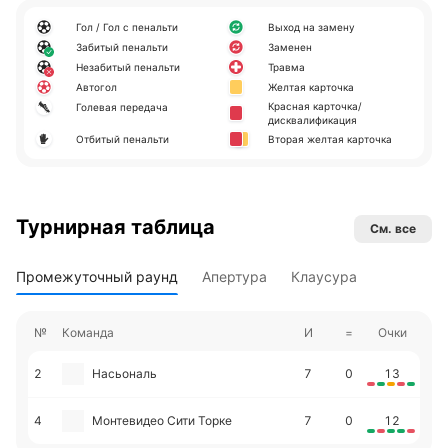
Гол / Гол с пенальти
Выход на замену
Забитый пенальти
Заменен
Незабитый пенальти
Травма
Автогол
Желтая карточка
Красная карточка/
Голевая передача
дисквалификация
Отбитый пенальти
Вторая желтая карточка
Турнирная таблица
См. все
Промежуточный раунд
Апертура
Клаусура
№
Команда
И
=
Очки
2
Насьональ
7
0
13
4
Монтевидео Сити Торке
7
0
12