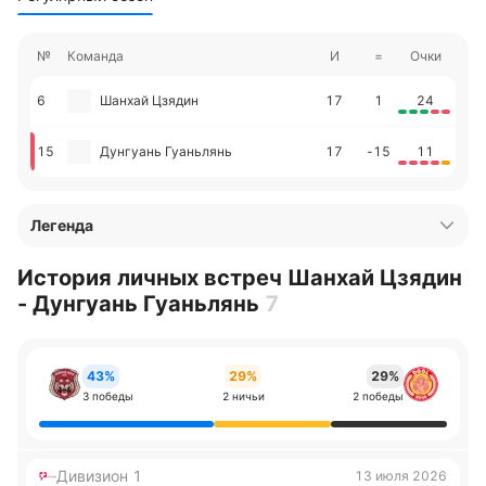
№
Команда
И
=
Очки
6
Шанхай Цзядин
17
1
24
15
Дунгуань Гуаньлянь
17
-15
11
Легенда
История личных встреч Шанхай Цзядин
- Дунгуань Гуаньлянь
7
43%
29%
29%
3 победы
2 ничьи
2 победы
Дивизион 1
13 июля 2026