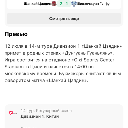
2 : 1
Шанхай Цзядин
Шицзячжуан Гунфу
Смотреть еще
Превью
12 июля в 14-м туре Дивизион 1 «Шанхай Цзядин»
примет в родных стенах «Дунгуань Гуаньлянь».
Игра состоится на стадионе «Cixi Sports Center
Stadium» в Цыси и начнется в 14:00 по
московскому времени. Букмекеры считают явным
фаворитом матча «Шанхай Цзядин».
«Шанхай Цзядин»
«Шанхай Цзядин» занимает шестую строчку в
14 тур, Регулярный сезон
турнирной таблице Дивизион 1 с 18 очками: у
Дивизион 1. Китай
команды Вэйфэна Ли шесть побед, три ничьи и
четыре поражения в 13 матчах. Клуб из Шанхая