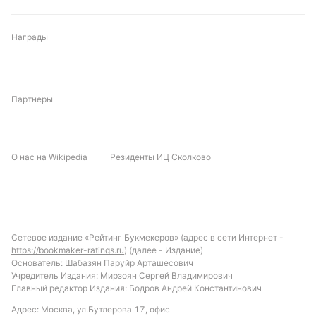
победил со счетом 2:1. В шести последних очных
матчах «Шанхай Цзядин» одержал две победы, две
Награды
добыла «Дунгуань Гуаньлянь», две встречи
завершились вничью. Матчи между этими
командами бывают разными по результативности:
в трех из шести встреч было забито три и более
Партнеры
голов.
Коэффициенты матча
О нас на Wikipedia
Резиденты ИЦ Сколково
На победу «Шанхай Цзядин» дают коэффициент
1,63, «Дунгуань Гуаньлянь» — 5,1, ничья идёт по
3,70.
Обновлено:
Сетевое издание «Рейтинг Букмекеров» (адрес в сети Интернет -
https://bookmaker-ratings.ru
) (далее - Издание)
Основатель: Шабазян Паруйр Арташесович
Автор
Учредитель Издания: Мирзоян Сергей Владимирович
Главный редактор Издания: Бодров Андрей Константинович
Александр Трибуш
Адрес: Москва, ул.Бутлерова 17, офис