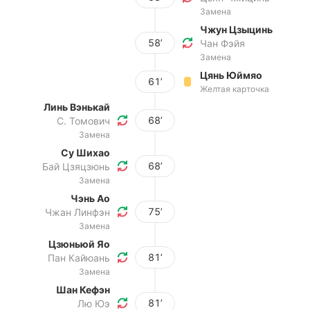
Замена
Чжун Цзыцинь
58’
Чан Фэйя
Замена
Цянь Юймяо
61’
Желтая карточка
Линь Вэнькай
68’
С. Томович
Замена
Су Шихао
68’
Бай Цзяцзюнь
Замена
Чэнь Ао
75’
Чжан Линфэн
Замена
Цзюньюй Яо
81’
Пан Кайюань
Замена
Шан Кефэн
81’
Лю Юэ