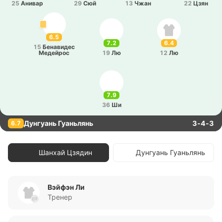
25
Анивар
29
Сюй
13
Чжан
22
Цзян
6.5
7.2
6.4
15
Бе­на­ви­дес
Ме­дей­рос
19
Лю
12
Лю
7.9
36
Ши
Дунгуань Гуаньлянь
3-4-3
6.7
Шанхай Цзядин
Дунгуань Гуаньлянь
Вэйфэн Ли
Тренер