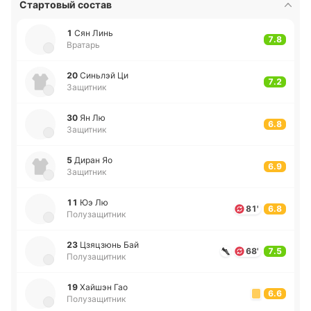
Стартовый состав
1
Сян Линь
7.8
Вратарь
20
Си­ньлэй Ци
7.2
Защитник
30
Ян Лю
6.8
Защитник
5
Диран Яо
6.9
Защитник
11
Юэ Лю
81'
6.8
Полузащитник
23
Цзя­цзюнь Бай
68'
7.5
Полузащитник
19
Хайшэн Гао
6.6
Полузащитник