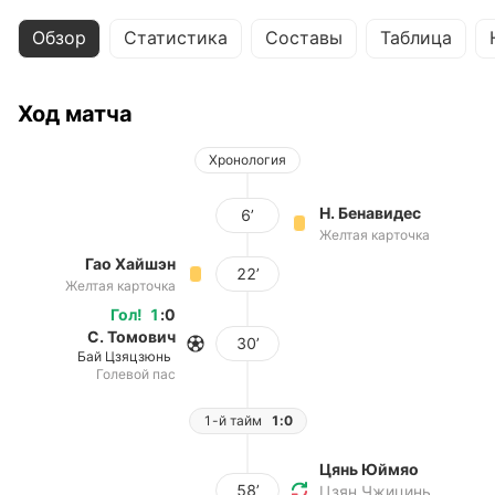
Обзор
Статистика
Составы
Таблица
Ход матча
Хронология
Н. Бенавидес
6’
Желтая карточка
Гао Хайшэн
22’
Желтая карточка
Гол
!
1
:
0
С. Томович
30’
Бай Цзяцзюнь
Голевой пас
1-й тайм
1:0
Цянь Юймяо
58’
Цзян Чжицинь