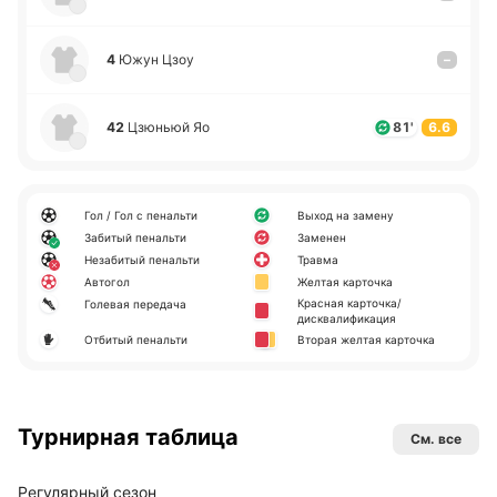
4
Южун Цзоу
–
42
Цзю­ньюй Яо
81'
6.6
Гол / Гол с пенальти
Выход на замену
Забитый пенальти
Заменен
Незабитый пенальти
Травма
Автогол
Желтая карточка
Красная карточка/
Голевая передача
дисквалификация
Отбитый пенальти
Вторая желтая карточка
Турнирная таблица
См. все
Регулярный сезон