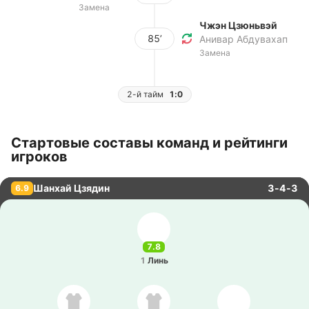
Замена
Чжэн Цзюньвэй
85’
Анивар Абдувахап
Замена
2-й тайм
1:0
Стартовые составы команд и рейтинги
игроков
Шанхай Цзядин
3-4-3
6.9
7.8
1
Линь