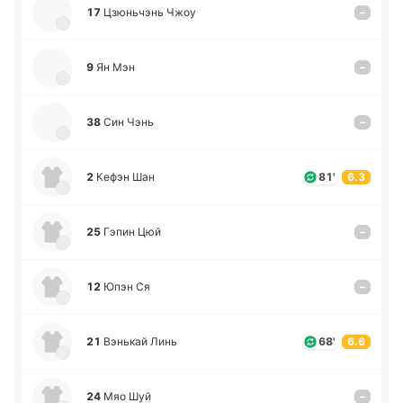
17
Цзю­ньчэнь Чжоу
–
9
Ян Мэн
–
38
Син Чэнь
–
2
Кефэн Шан
81'
6.3
25
Гэпин Цюй
–
12
Юпэн Ся
–
21
Вэ­нькай Линь
68'
6.6
24
Мяо Шуй
–