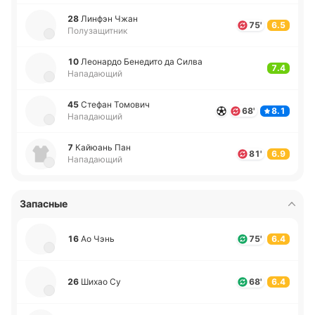
28
Линфэн Чжан
75'
6.5
Полузащитник
10
Лео­на­рдо Бе­не­ди­то да Силва
7.4
Нападающий
45
Стефан То­мо­вич
68'
8.1
Нападающий
7
Кайюань Пан
81'
6.9
Нападающий
Запасные
16
Ао Чэнь
75'
6.4
26
Шихао Су
68'
6.4