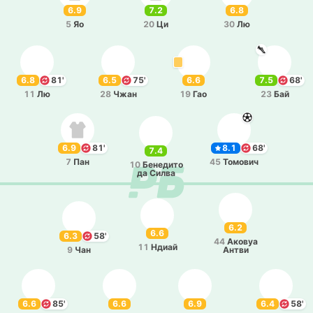
6.9
7.2
6.8
5
Яо
20
Ци
30
Лю
6.8
81'
6.5
75'
6.6
7.5
68'
11
Лю
28
Чжан
19
Гао
23
Бай
6.9
81'
8.1
68'
7.4
7
Пан
45
То­мо­вич
10
Бе­не­ди­то
да Силва
6.2
6.6
6.3
58'
44
Аковуа
11
Ндиай
9
Чан
Антви
6.6
85'
6.6
6.9
6.4
58'