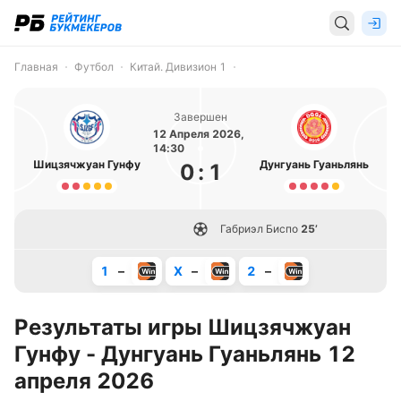
Главная
Футбол
Китай. Дивизион 1
Завершен
12 Апреля 2026,
14:30
Шицзячжуан Гунфу
Дунгуань Гуаньлянь
0
:
1
Габриэл Биспо
25’
1
–
X
–
2
–
Результаты игры Шицзячжуан
Гунфу - Дунгуань Гуаньлянь 12
апреля 2026