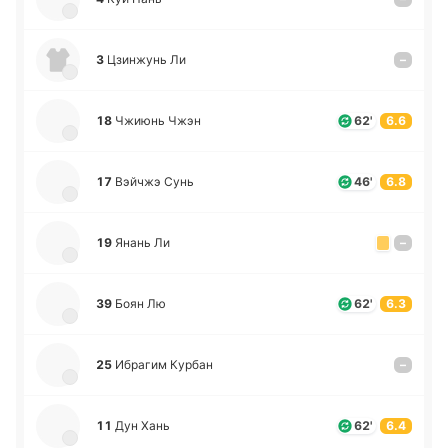
3
Цзи­нжунь Ли
–
18
Чжиюнь Чжэн
62'
6.6
17
Вэйчжэ Сунь
46'
6.8
19
Янань Ли
–
39
Боян Лю
62'
6.3
25
Ибра­гим Курбан
–
11
Дун Хань
62'
6.4