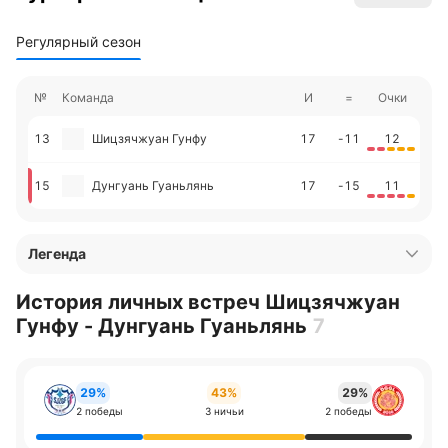
Регулярный сезон
№
Команда
И
=
Очки
13
Шицзячжуан Гунфу
17
-11
12
15
Дунгуань Гуаньлянь
17
-15
11
Легенда
История личных встреч Шицзячжуан
Гунфу - Дунгуань Гуаньлянь
7
29%
43%
29%
2 победы
3 ничьи
2 победы