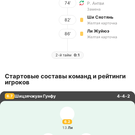
74’
Р. Антви
Замена
Ши Сяотянь
82’
Желтая карточка
Ли Жуйюэ
86’
Желтая карточка
2-й тайм
0:1
Стартовые составы команд и рейтинги
игроков
Шицзячжуан Гунфу
4-4-2
6.7
6.2
13
Ли