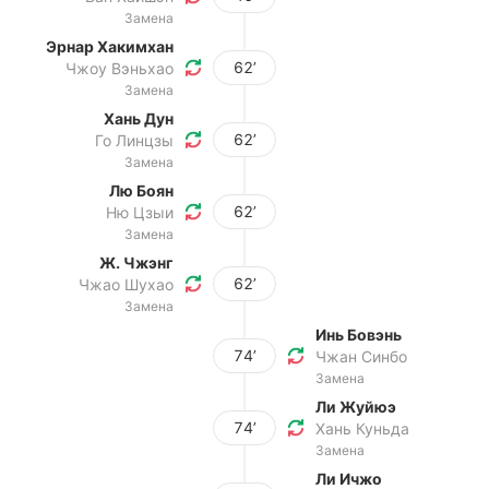
Замена
Эрнар Хакимхан
62’
Чжоу Вэньхао
Замена
Хань Дун
62’
Го Линцзы
Замена
Лю Боян
62’
Ню Цзыи
Замена
Ж. Чжэнг
62’
Чжао Шухао
Замена
Инь Бовэнь
74’
Чжан Синбо
Замена
Ли Жуйюэ
74’
Хань Куньда
Замена
Ли Ичжо