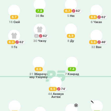
7.8
6.7
62'
36
Ян
5
Ню
6.7
6.6
62'
16
Сюй
6
Чжао
–
62'
6.9
30
Чжоу
8
Ду
6.3
62'
6.6
46'
9
Го
32
Ван
6.6
7.4
31
Эбе­ре­чу­
7
Конрад
кву Узоу­кву
6.5
74'
44
Аковуа
Антви