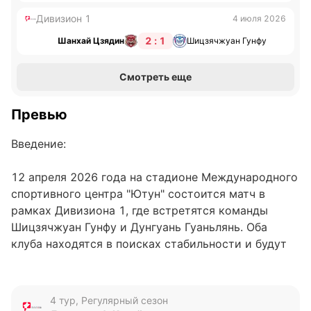
Дивизион 1
4 июля 2026
2 : 1
Шанхай Цзядин
Шицзячжуан Гунфу
Смотреть еще
Превью
Введение:
12 апреля 2026 года на стадионе Международного
спортивного центра "Ютун" состоится матч в
рамках Дивизиона 1, где встретятся команды
Шицзячжуан Гунфу и Дунгуань Гуаньлянь. Оба
клуба находятся в поисках стабильности и будут
стремиться к победе, чтобы улучшить свои
позиции в турнире. Несмотря на отсутствие
текущих данных о положении команд,
4 тур, Регулярный сезон
предстоящая встреча обещает быть важной для