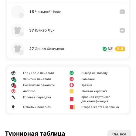
15
Чэ­ньвэй Чжао
–
37
Юйхао Лун
–
27
Эрнар Ха­ки­мхан
62'
6.8
Гол / Гол с пенальти
Выход на замену
Забитый пенальти
Заменен
Незабитый пенальти
Травма
Автогол
Желтая карточка
Красная карточка/
Голевая передача
дисквалификация
Отбитый пенальти
Вторая желтая карточка
Турнирная таблица
См. все