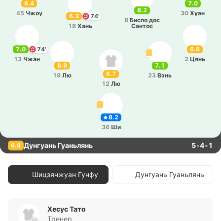
6.4
7.0
8.2
45
Чжоу
30
Хуан
6.3
74'
8
Биспо дос
18
Хань
Сантос
7.0
74'
6.6
13
Чжан
2
Цянь
6.9
7.1
6.7
19
Лю
23
Вэнь
12
Лю
8.2
36
Ши
Дунгуань Гуаньлянь
5-4-1
6.8
Шицзячжуан Гунфу
Дунгуань Гуаньлянь
Хесус Тато
Тренер