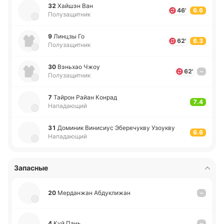
32
Хайшэн Ван
46'
6.6
Полузащитник
9
Линцзы Го
62'
6.3
Полузащитник
30
Вэ­ньхао Чжоу
62'
–
Полузащитник
7
Тайрон Райан Конрад
7.4
Нападающий
31
До­ми­ник Ви­ни­сиус Эбе­ре­чу­кву Узоу­кву
6.6
Нападающий
Запасные
20
Ме­рда­нжан Абду­кли­жан
–
4
Куй Пань
–