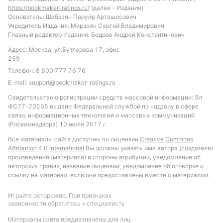
https://bookmaker-ratings.ru
) (далее - Издание)
интересной может быть ставка на "тотал больше
Основатель: Шабазян Паруйр Арташесович
2.5 желтых карточек", учитывая агрессивный стиль
Учредитель Издания: Мирзоян Сергей Владимирович
игры обеих команд в прошлых матчах.
Главный редактор Издания: Бодров Андрей Константинович
Адрес: Москва, ул.Бутлерова 17, офис
Обновлено:
259
Телефон:
8 800 777 76 76
E-mail:
support@bookmaker-ratings.ru
Автор
Свидетельство о регистрации средств массовой информации: Эл
Максим Максименко
ФС77-70265 выдано Федеральной службой по надзору в сфере
связи, информационных технологий и массовых коммуникаций
(Роскомнадзора) 10 июля 2017 г.
Подписаться
Все материалы сайта доступны по лицензии
Creative Commons
Attribution 4.0 International
Вы должны указать имя автора (создателя)
произведения (материала) и стороны атрибуции, уведомление об
авторских правах, название лицензии, уведомление об оговорке и
ссылку на материал, если они предоставлены вместе с материалом.
Играйте осторожно. При признаках
зависимости обратитесь к специалисту
Материалы сайта предназначены для лиц