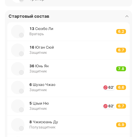
Стартовый состав
13
Сюэбо Ли
6.2
Вратарь
16
Юган Сюй
6.7
Защитник
36
Юнь Ян
7.8
Защитник
6
Шухао Чжао
62'
6.6
Защитник
5
Цзыи Ню
62'
6.7
Защитник
8
Чжи­сюань Ду
6.9
Полузащитник