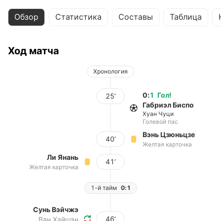
Обзор
Статистика
Составы
Таблица
Ход матча
Хронология
0
:
1
Гол
!
25’
Габриэл Биспо
Хуан Чуци
Голевой пас
Вэнь Цзюньцзе
40’
Желтая карточка
Ли Янань
41’
Желтая карточка
1-й тайм
0:1
Сунь Вэйчжэ
46’
Ван Хайшэн