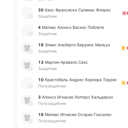
30
Ханс Фра­нси­ско Са­ли­нас Флорес
Защитник
4
Матиас Алонсо Васкес По­бле­те
Защитник
18
Элиас Альбе­рто Бе­рриос Мальуэ
Защитник
13
Мартин Аре­ва­ло Саэс
Защитник
10
Кри­сто­баль Андрес Хо­рке­ра Торрес
Полузащитник
3
Алонсо Игна­сио Уо­лтерс Ка­льде­рон
Полузащитник
16
Матиас Игна­сио Осорио Го­нса­лес
Полузащитник