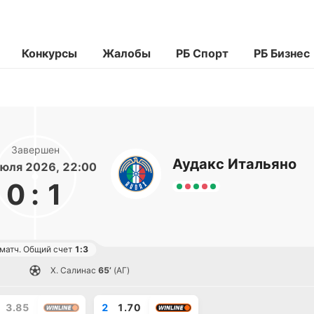
Конкурсы
Жалобы
РБ Спорт
РБ Бизнес
Завершен
Аудакс Итальяно
юля 2026, 22:00
0
:
1
 матч. Общий счет
1:3
Х. Салинас
65’
(АГ)
3.85
2
1.70