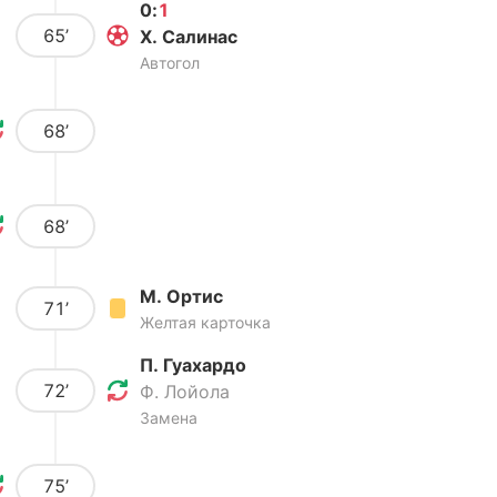
0
:
1
65’
Х. Салинас
Автогол
68’
68’
М. Ортис
71’
Желтая карточка
П. Гуахардо
72’
Ф. Лойола
Замена
75’