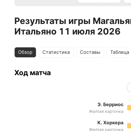
Результаты игры Магалья
Итальяно 11 июля 2026
Обзор
Статистика
Составы
Таблица
Ход матча
Э. Берриос
Желтая карточка
К. Хоркера
Желтая карточка