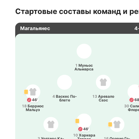
Стартовые составы команд и ре
Магальянес
4
1
Муньос
Альма­рса
4
Васкес По­
13
Аре­ва­ло
46'
68
бле­те
Саэс
18
Бе­рриос
30
Са­ли
Мальуэ
Флор
46'
10
Хо­рке­ра
3
Уо­лтерс Ка­
16
Осорио Го­
Торрес