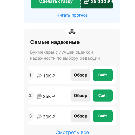
Сделать ставку
25 000 ₽
Читать прогноз
Самые надежные
Букмекеры с лучшей оценкой
надежности по выбору редакции
1
Обзор
Сайт
10К ₽
2
Обзор
Сайт
25К ₽
3
Обзор
Сайт
30К ₽
Смотреть все