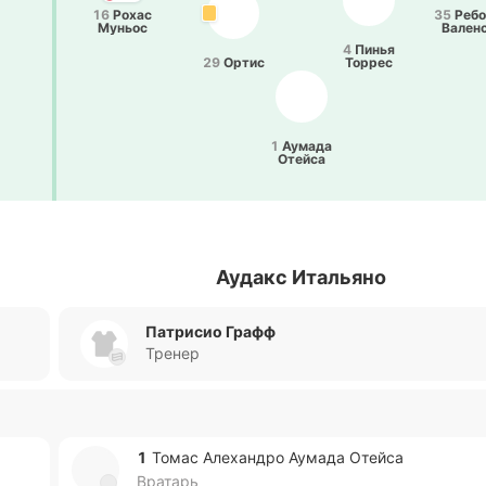
16
Рохас
35
Ре­бо
Муньос
Ва­ле­н
4
Пинья
29
Ортис
Торрес
1
Аумада
Отейса
Аудакс Итальяно
Патрисио Графф
Тренер
1
Томас Але­ха­ндро Аумада Отейса
Вратарь