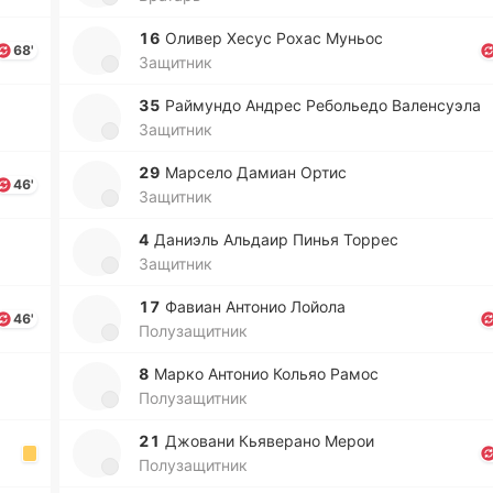
16
Оливер Хесус Рохас Муньос
68'
Защитник
35
Рай­му­ндо Андрес Ре­бо­лье­до Ва­ле­нсуэ­ла
Защитник
29
Ма­рсе­ло Дамиан Ортис
46'
Защитник
4
Да­ниэль Альдаир Пинья Торрес
Защитник
17
Фавиан Анто­нио Лойола
46'
Полузащитник
8
Марко Анто­нио Кольяо Рамос
Полузащитник
21
Джо­ва­ни Кья­ве­ра­но Мерои
Полузащитник