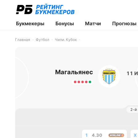
Букмекеры
Бонусы
Матчи
Прогнозы
Главная
Футбол
Чили. Кубок
Магальянес
11 И
2-й
1
4.30
X