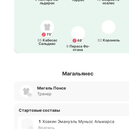
льде­рон
нса­лес
75'
35
Ка­бе­сас
32
Ко­ро­нель
68'
Са­льдиас
9
Пераса Фо­
нта­на
Магальянес
Мигель Понсе
Тренер
Стартовые составы
1
Хоакин Эма­нуэль Муньос Альма­рса
Вратарь