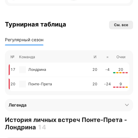
Турнирная таблица
См. все
Регулярный сезон
№
Команда
И
=
Очки
17
Лондрина
20
-4
20
20
Понте-Прета
20
-24
9
Легенда
История личных встреч Понте-Прета -
Лондрина
14