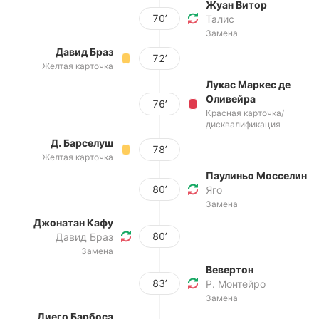
Жуан Витор
70’
Талис
Замена
Давид Браз
72’
Желтая карточка
Лукас Маркес де
Оливейра
76’
Красная карточка/
дисквалификация
Д. Барселуш
78’
Желтая карточка
Паулиньо Мосселин
80’
Яго
Замена
Джонатан Кафу
80’
Давид Браз
Замена
Вевертон
83’
Р. Монтейро
Замена
Диего Барбоса