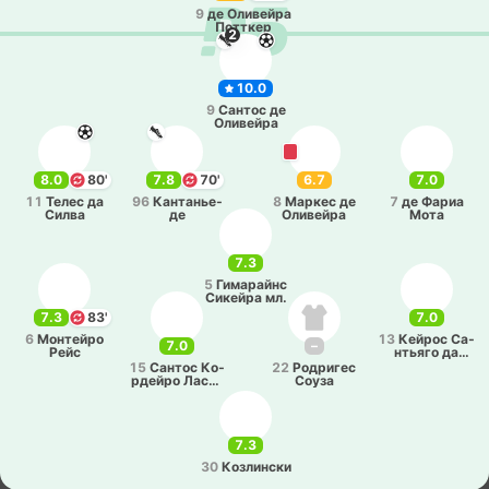
9
де Оли­вей­ра
По­тткер
2
10.0
9
Сантос де
Оли­вей­ра
8.0
80'
7.8
70'
6.7
7.0
11
Телес да
96
Ка­нта­нье­
8
Маркес де
7
де Фариа
Силва
де
Оли­вей­ра
Мота
7.3
5
Ги­ма­райнс
Си­кей­ра мл.
7.3
83'
7.0
6
Мо­нтей­ро
13
Кейрос Са­
7.0
–
Рейс
нтья­го да
Силва
15
Сантос Ко­
22
Ро­дри­гес
рдей­ро Ла­се­
Соуза
рда
7.3
30
Ко­зли­нски