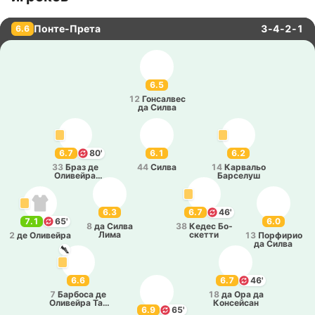
Понте-Прета
3-4-2-1
6.6
6.5
12
Го­нса­лвес
да Силва
6.7
80'
6.1
6.2
33
Браз де
44
Силва
14
Ка­рва­льо
Оли­вей­ра
Ба­рсе­луш
Фильо
6.3
6.7
46'
7.1
65'
6.0
8
да Силва
38
Кедес Бо­
Лима
ске­тти
2
де Оли­вей­ра
13
По­рфи­рио
да Силва
6.6
6.7
46'
7
Ба­рбо­са де
18
да Ора да
Оли­вей­ра Та­
Ко­нсей­сан
6.9
65'
ва­рес