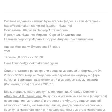
голов – менее 3.5, учитывая, что в последних 13
встречах этот показатель не превышал данного
значения. Также интересна ставка на общее
Сетевое издание «Рейтинг Букмекеров» (адрес в сети Интернет -
количество фолов – более 29.5, что
https://bookmaker-ratings.ru
) (далее - Издание)
подтверждается историей личных встреч.
Основатель: Шабазян Паруйр Арташесович
Учредитель Издания: Мирзоян Сергей Владимирович
Внимание стоит уделить и желтым карточкам,
Главный редактор Издания: Бодров Андрей Константинович
которые, вероятно, будут в количестве от 3 до 7 за
Адрес: Москва, ул.Бутлерова 17, офис
матч. Такой подход позволит получить более
259
сбалансированную и обоснованную ставку на этот
Телефон:
8 800 777 76 76
матч.
E-mail:
support@bookmaker-ratings.ru
Обновлено:
Свидетельство о регистрации средств массовой информации: Эл
ФС77-70265 выдано Федеральной службой по надзору в сфере
связи, информационных технологий и массовых коммуникаций
Автор
(Роскомнадзора) 10 июля 2017 г.
Все материалы сайта доступны по лицензии
Creative Commons
Александр Трибуш
Attribution 4.0 International
Вы должны указать имя автора (создателя)
произведения (материала) и стороны атрибуции, уведомление об
авторских правах, название лицензии, уведомление об оговорке и
Подписаться
ссылку на материал, если они предоставлены вместе с материалом.