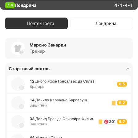
Лондрина
4-1-4-1
7.4
Понте-Прета
Лондрина
Марсио Занарди
Тренер
Стартовый состав
12
Диого Жозе Го­нса­лвес да Силва
6.5
Вратарь
14
Данило Ка­рва­льо Ба­рсе­луш
6.2
Защитник
33
Давид Браз де Оли­вей­ра Фильо
80'
6.7
Защитник
44
Марсио Силва