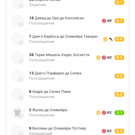
6.1
Защитник
18
Давид да Ора да Ко­нсей­сан
46'
6.7
Полузащитник
7
Диего Ба­рбо­са де Оли­вей­ра Та­ва­рес
6.6
Полузащитник
38
Тарик Мишель Кедес Бо­ске­тти
46'
6.7
Полузащитник
13
Диего По­рфи­рио да Силва
6.0
Полузащитник
8
Андре да Силва Лима
6.3
Полузащитник
2
Жулио де Оли­вей­ра
65'
7.1
Полузащитник
9
Ви­ллиан де Оли­вей­ра По­тткер
65'
6.9
Нападающий