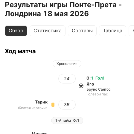
Результаты игры Понте-Прета -
Лондрина 18 мая 2026
Обзор
Статистика
Составы
Таблица
Ход матча
Хронология
0
:
1
Гол
!
24’
Яго
Бруно Сантос
Голевой пас
Тарик
35’
Желтая карточка
1-й тайм
0:1
Мигель