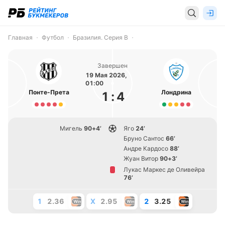
Главная
Футбол
Бразилия. Серия B
Завершен
19 Мая 2026,
01:00
Понте-Прета
Лондрина
1
:
4
Мигель
90+4’
Яго
24’
Бруно Сантос
66’
Андре Кардосо
88’
Жуан Витор
90+3’
Лукас Маркес де Оливейра
76’
1
2.36
X
2.95
2
3.25