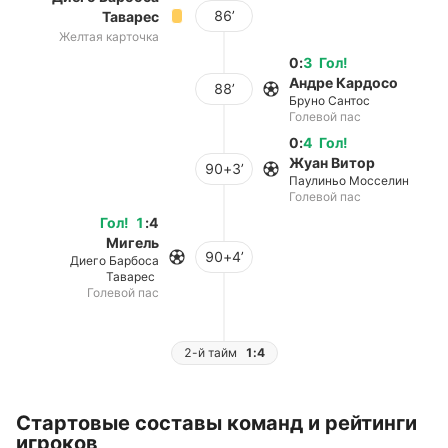
86’
Таварес
Желтая карточка
0
:
3
Гол
!
Андре Кардосо
88’
Бруно Сантос
Голевой пас
0
:
4
Гол
!
Жуан Витор
90+3’
Паулиньо Мосселин
Голевой пас
Гол
!
1
:
4
Мигель
90+4’
Диего Барбоса
Таварес
Голевой пас
2-й тайм
1:4
Стартовые составы команд и рейтинги
игроков