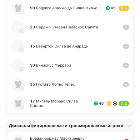
90
Ро­дри­го Араужо да Силва Фильо
65'
6.6
23
Серджо Стеван Па­ла­сиос Сапата
–
15
Ве­ве­ртон Силва де Андра­де
–
30
Ви­ни­сиус Фе­рра­ри
–
35
Гу­ста­во Лопес Телес
–
17
Мигель Мораис Силва
46'
7.2
Сантос
Дисквалифицированные и травмированные игроки
Брайан Боржес Ма­ска­ре­ньяс