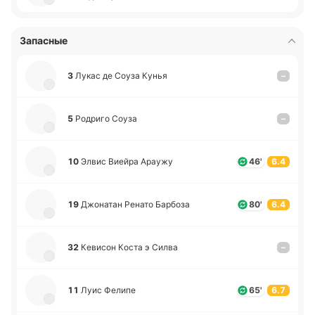
Запасные
3
Лукас де Соуза Кунья
–
5
Ро­дри­го Соуза
–
10
Элвис Виейра Араужу
46'
6.4
19
Джо­на­тан Ренато Ба­рбо­за
80'
6.4
32
Ке­ви­сон Коста э Силва
–
11
Луис Фелипе
65'
6.7