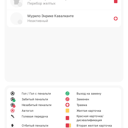
Перебор желтых
Мурило Энрике Ка­ва­лка­нте
Неактивный
Гол / Гол с пенальти
Выход на замену
Забитый пенальти
Заменен
Незабитый пенальти
Травма
Автогол
Желтая карточка
Красная карточка/
Голевая передача
дисквалификация
Отбитый пенальти
Вторая желтая карточка