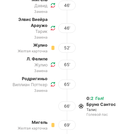
46’
Давид
Замена
Элвис Виейра
Араужо
46’
Тарик
Замена
Жулио
52’
Желтая карточка
Л. Фелипе
65’
Жулио
Замена
Родригиньо
65’
Виллиан Потткер
Замена
0
:
2
Гол
!
Бруно Сантос
66’
Талис
Голевой пас
Мигель
69’
Желтая карточка