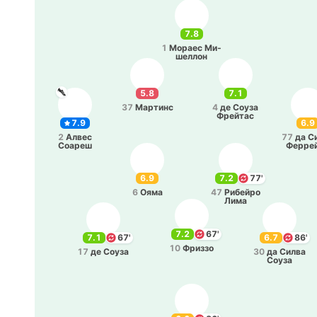
7.8
1
Мораес Ми­
ше­ллон
5.8
7.1
37
Ма­ртинс
4
де Соуза
Фрей­тас
7.9
6.9
2
Алвес
77
да С
Соареш
Фе­ррей
6.9
7.2
77'
6
Ояма
47
Ри­бей­ро
Лима
7.2
67'
7.1
67'
6.7
86'
10
Фриззо
17
де Соуза
30
да Силва
Соуза