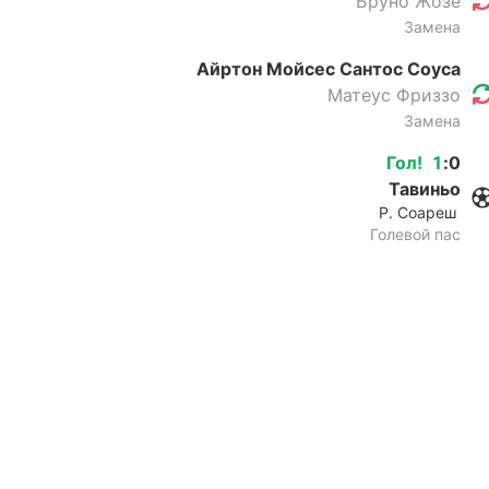
Бруно Жозе
Замена
Айртон Мойсес Сантос Соуса
Матеус Фриззо
Замена
Гол
!
1
:
0
Тавиньо
Р. Соареш
Голевой пас