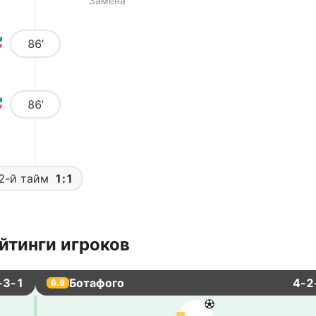
Замена
86’
86’
2-й тайм
1:1
йтинги игроков
-3-1
Ботафого
4-2
6.9