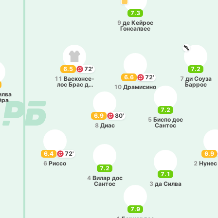
7.3
9
де Кейрос
Го­нса­лвес
6.5
72'
7.2
6.6
72'
11
Ва­ско­нсе­
7
ди Соуза
лос Брас да
Баррос
10
Дра­ми­си­но
Силва
илва
­ра
7.2
6.9
80'
5
Биспо дос
8
Диас
Сантос
6.4
72'
6.9
6
Риссо
2
Нунес
7.2
7.1
4
Вилар дос
Сантос
3
да Силва
7.9