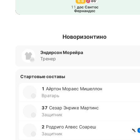
6.6
86'
11
дос Сантос
Фе­рна­ндес
Новоризонтино
Эндерсон Морейра
Тренер
Стартовые составы
1
Айртон Мораес Ми­ше­ллон
Вратарь
37
Сезар Энрике Ма­ртинс
Защитник
2
Ро­дри­го Алвес Соареш
Защитник