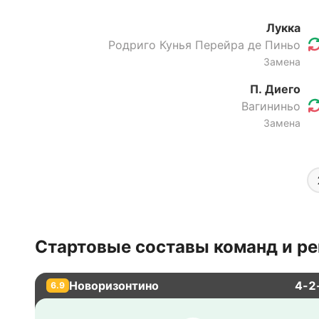
Лукка
Родриго Кунья Перейра де Пиньо
Замена
П. Диего
Вагининьо
Замена
Стартовые составы команд и ре
Новоризонтино
4-2
6.9