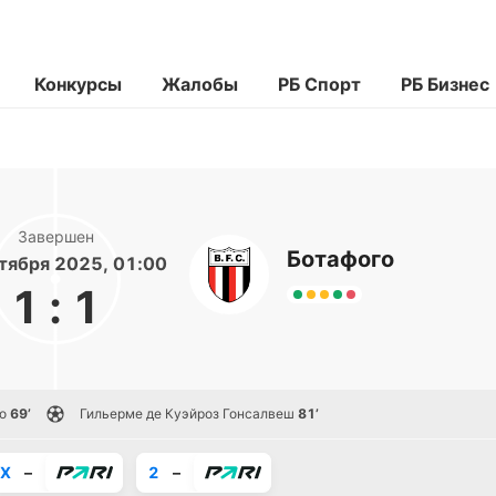
Конкурсы
Жалобы
РБ Спорт
РБ Бизнес
Завершен
Ботафого
тября 2025, 01:00
1
:
1
о
69’
Гильерме де Куэйроз Гонсалвеш
81’
X
–
2
–