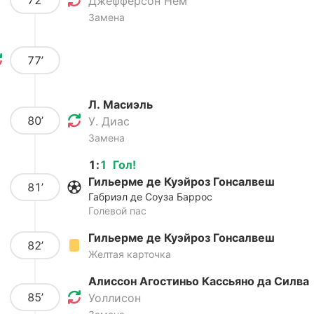
72’
Джефферсон Нем
Замена
77’
Л. Масиэль
80’
У. Диас
Замена
1
:
1
Гол
!
Гильерме де Куэйроз Гонсалвеш
81’
Габриэл де Соуза Баррос
Голевой пас
Гильерме де Куэйроз Гонсалвеш
82’
Желтая карточка
Алиссон Агостиньо Кассьяно да Силва
85’
Уоллисон