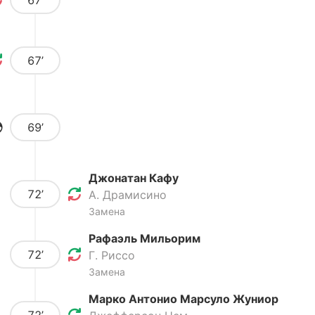
67’
67’
69’
Джонатан Кафу
72’
А. Драмисино
Замена
Рафаэль Мильорим
72’
Г. Риссо
Замена
Марко Антонио Марсуло Жуниор