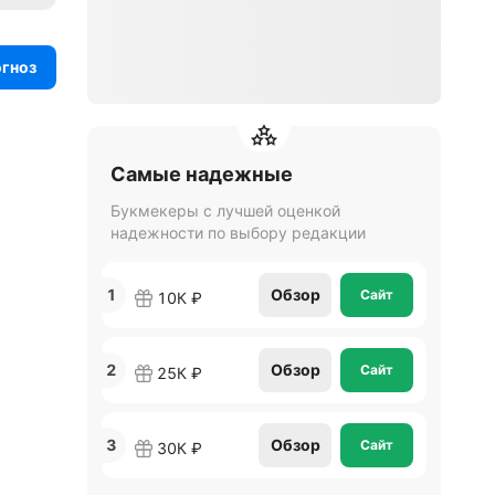
огноз
Самые надежные
Букмекеры с лучшей оценкой
надежности по выбору редакции
1
Обзор
Сайт
10К ₽
2
Обзор
Сайт
25К ₽
3
Обзор
Сайт
30К ₽