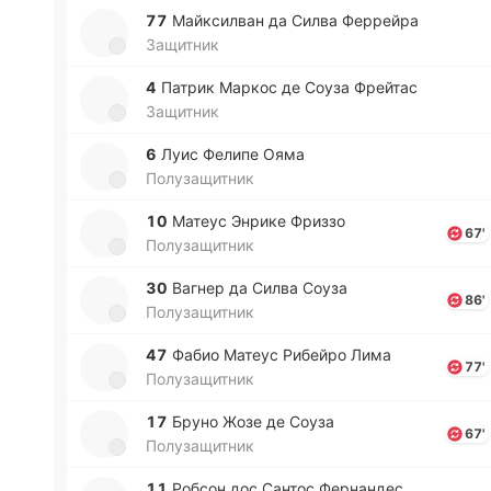
77
Май­кси­лван да Силва Фе­ррей­ра
Защитник
4
Патрик Маркос де Соуза Фрей­тас
Защитник
6
Луис Фелипе Ояма
Полузащитник
10
Матеус Энрике Фриззо
67'
Полузащитник
30
Вагнер да Силва Соуза
86'
Полузащитник
47
Фабио Матеус Ри­бей­ро Лима
77'
Полузащитник
17
Бруно Жозе де Соуза
67'
Полузащитник
11
Робсон дос Сантос Фе­рна­ндес