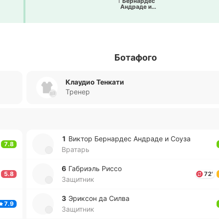
1
Бе­рна­рдес
Андра­де и
Соуза
Ботафого
Клаудио Тенкати
Тренер
1
Виктор Бе­рна­рдес Андра­де и Соуза
7.8
Вратарь
6
Га­бриэль Риссо
5.8
72'
Защитник
3
Эри­ксон да Силва
7.9
Защитник