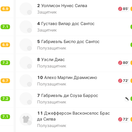
2
Уо­лли­сон Нунес Силва
6.9
85'
Защитник
4
Гу­ста­во Вилар дос Сантос
7.1
Защитник
5
Га­бриеэль Биспо дос Сантос
6.9
Полузащитник
8
Уэсли Диас
7.2
80'
Полузащитник
10
Алехо Мартин Дра­ми­си­но
6.7
72'
Полузащитник
7
Га­бриеэль ди Соуза Баррос
7.2
Полузащитник
11
Дже­ффе­рсон Ва­ско­нсе­лос Брас
7.1
да Силва
72'
Полузащитник