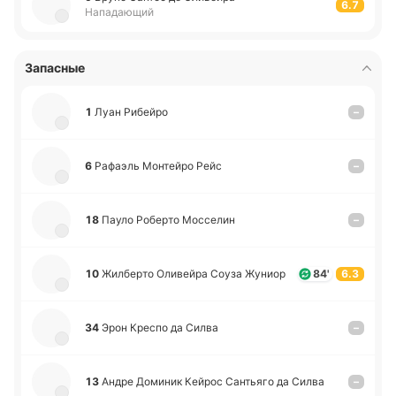
6.7
Нападающий
Запасные
1
Луан Ри­бей­ро
–
6
Ра­фаэль Мо­нтей­ро Рейс
–
18
Пауло Ро­бе­рто Мо­ссе­лин
–
10
Жи­лбе­рто Оли­вей­ра Соуза Жуниор
84'
6.3
34
Эрон Креспо да Силва
–
13
Андре До­ми­ник Кейрос Са­нтья­го да Силва
–