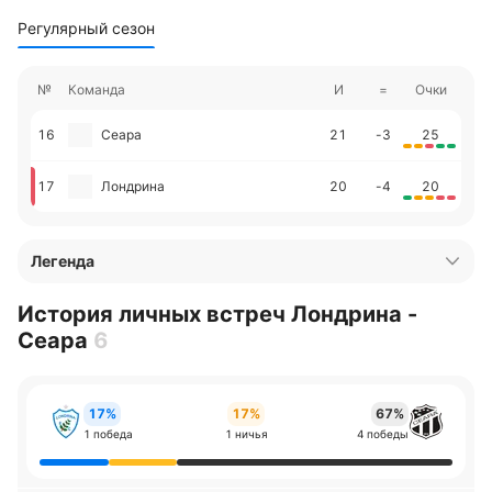
Регулярный сезон
№
Команда
И
=
Очки
16
Сеара
21
-3
25
17
Лондрина
20
-4
20
Легенда
История личных встреч Лондрина -
Сеара
6
17%
17%
67%
1 победа
1 ничья
4 победы