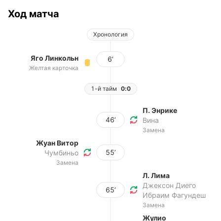
Ход матча
Хронология
Яго Линкольн
6’
Желтая карточка
1-й тайм
0:0
П. Энрике
46’
Вина
Замена
Жуан Витор
55’
Чумбиньо
Замена
Л. Лима
Джексон Диего
65’
Ибраим Фагундеш
Замена
Жулио