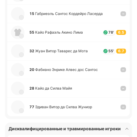
15
Га­бриеэль Сантос Ко­рдей­ро Ла­се­рда
–
55
Кайо Ра­фаэль Акино Лима
78'
6.5
32
Жуан Витор Та­ва­рес да Мота
55'
6.7
20
Фа­биа­но Энрике Алвес дос Сантос
–
28
Кайо да Силва Майя
–
77
Эдиван Витор да Силва Жуниор
–
Дисквалифицированные и травмированные игроки