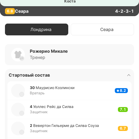
Коста
Сеара
4-2-3-1
6.8
Лондрина
Сеара
Рожерио Микале
Тренер
Стартовый состав
30
Мау­ри­сио Ко­зли­нски
8.2
Вратарь
4
Уоллес Рейс да Силва
7.1
Защитник
2
Ве­ве­ртон Ги­лье­рме да Силва Соуза
6.7
Защитник