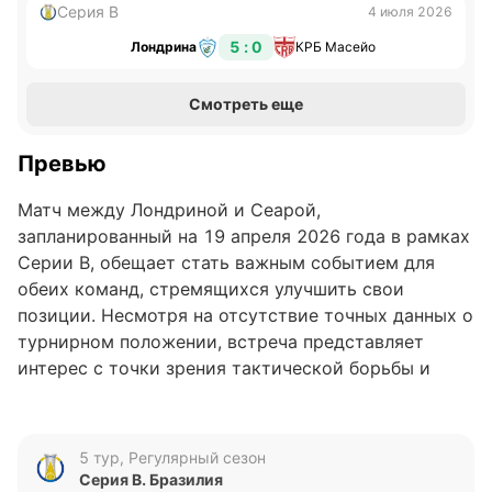
Серия B
4 июля 2026
5 : 0
Лондрина
КРБ Масейо
Смотреть еще
Превью
Матч между Лондриной и Сеарой,
запланированный на 19 апреля 2026 года в рамках
Серии B, обещает стать важным событием для
обеих команд, стремящихся улучшить свои
позиции. Несмотря на отсутствие точных данных о
турнирном положении, встреча представляет
интерес с точки зрения тактической борьбы и
статистических закономерностей, которые могут
повлиять на итоговый результат.
5 тур, Регулярный сезон
Анализ формы команд
Серия B. Бразилия