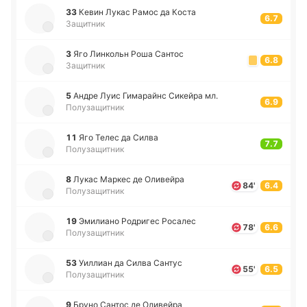
33
Кевин Лукас Рамос да Коста
6.7
Защитник
3
Яго Ли­нкольн Роша Сантос
6.8
Защитник
5
Андре Луис Ги­ма­райнс Си­кей­ра мл.
6.9
Полузащитник
11
Яго Телес да Силва
7.7
Полузащитник
8
Лукас Маркес де Оли­вей­ра
84'
6.4
Полузащитник
19
Эми­лиа­но Ро­дри­гес Ро­са­лес
78'
6.6
Полузащитник
53
Уи­ллиан да Силва Сантус
55'
6.5
Полузащитник
9
Бруно Сантос де Оли­вей­ра