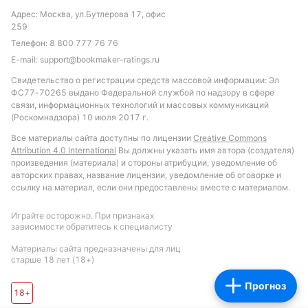
может стать ставка на то, что обе команды
Адрес: Москва, ул.Бутлерова 17, офис
забьют, учитывая, что в большинстве последних
259
матчей обе стороны находили путь к воротам
Телефон:
8 800 777 76 76
соперника.
E-mail:
support@bookmaker-ratings.ru
Свидетельство о регистрации средств массовой информации: Эл
Обновлено:
ФС77-70265 выдано Федеральной службой по надзору в сфере
связи, информационных технологий и массовых коммуникаций
(Роскомнадзора) 10 июля 2017 г.
Автор
Все материалы сайта доступны по лицензии
Creative Commons
Attribution 4.0 International
Вы должны указать имя автора (создателя)
Максим Максименко
произведения (материала) и стороны атрибуции, уведомление об
авторских правах, название лицензии, уведомление об оговорке и
ссылку на материал, если они предоставлены вместе с материалом.
Подписаться
Играйте осторожно. При признаках
зависимости обратитесь к специалисту
Материалы сайта предназначены для лиц
старше 18 лет (18+)
Прогноз
18+