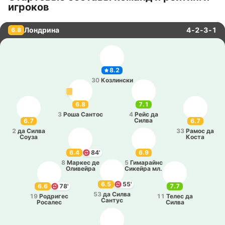
игроков
Лондрина
4-2-3-1
6.8
8.2
30
Ко­зли­нски
6.8
7.1
3
Роша Сантос
4
Рейс да
Силва
6.7
6.7
2
да Силва
33
Рамос да
Соуза
Коста
6.4
84'
6.9
8
Маркес де
5
Ги­ма­райнс
Оли­вей­ра
Си­кей­ра мл.
6.5
55'
6.6
78'
7.7
53
да Силва
19
Ро­дри­гес
11
Телес да
Сантус
Ро­са­лес
Силва