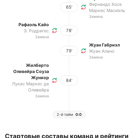
Фернандо Хосе
65’
Маркес Масиэль
Замена
Рафаэль Кайо
78’
Э. Родригес
Замена
Жуан Габриэл
79’
Жуан Алано
Замена
Жилберто
Оливейра Соуза
Жуниор
84’
Лукас Маркес де
Оливейра
Замена
2-й тайм
0:0
Стартовые составы команд и рейтинги