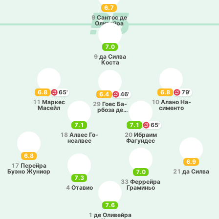
6.7
9
Сантос де
Оли­вей­ра
7.0
9
да Силва
Коста
6.8
65'
6.8
79'
6.4
46'
11
Маркес
10
Алано На­
29
Гоес Ба­
Масейл
си­ме­нто
рбо­за де
Соуза
7.1
7.1
65'
18
Алвес Го­
20
Ибраим
нса­лвес
Фа­гу­ндес
6.8
6.9
17
Пе­рей­ра
Буэно Жуниор
21
да Силва
7.0
7.3
33
Фе­ррей­ра
4
Отавио
Гра­ми­ньо
7.6
1
де Оли­вей­ра