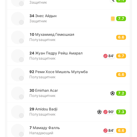
Защитник
34
Энес Айдын
7.7
Защитник
10
Му­ха­ммед Ге­мю­шкая
6.6
Полузащитник
24
Жуан Педру Рейш Амарал
84'
6.7
Полузащитник
92
Реми Хосе Мишель Му­лу­мба
6.6
Полузащитник
30
Emirhan Acar
7.2
Полузащитник
29
Amidou Badji
90'
7.3
Полузащитник
7
Мамаду Фалль
84'
6.6
Нападающий