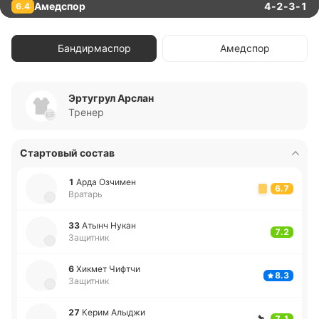
Амедспор
4-2-3-1
6.4
Бандирмаспор
Амедспор
Эртугрул Арслан
Тренер
Стартовый состав
1
Арда Озчи­мен
6.7
Вратарь
33
Атынч Нукан
7.2
Защитник
6
Хикмет Чифтчи
8.3
Защитник
27
Керим Алыджи
7.1