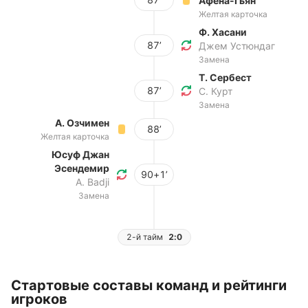
Афена-Гьян
Желтая карточка
Ф. Хасани
87’
Джем Устюндаг
Замена
Т. Сербест
87’
С. Курт
Замена
А. Озчимен
88’
Желтая карточка
Юсуф Джан
Эсендемир
90+1’
A. Badji
Замена
2-й тайм
2:0
Стартовые составы команд и рейтинги
игроков