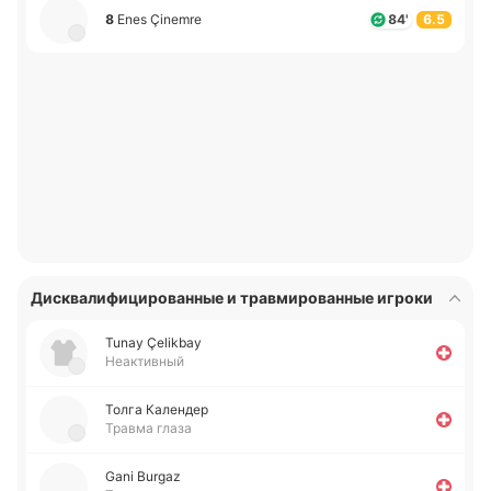
8
Enes Çinemre
84'
6.5
Дисквалифицированные и травмированные игроки
Tunay Çelikbay
Неактивный
Толга Ка­ле­ндер
Травма глаза
Gani Burgaz