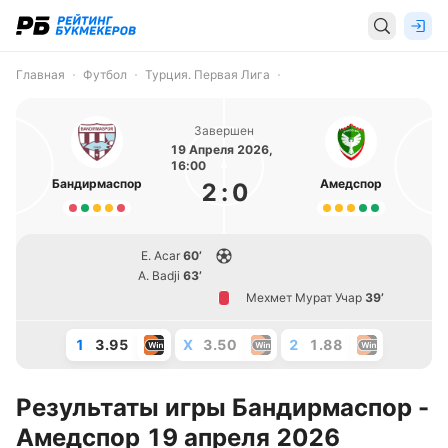
Главная
Футбол
Турция. Первая Лига
Завершен
19 Апреля 2026,
16:00
Бандирмаспор
Амедспор
2
:
0
E. Acar
60’
A. Badji
63’
Мехмет Мурат Учар
39’
1
3.95
X
3.50
2
1.88
Результаты игры Бандирмаспор -
Амедспор 19 апреля 2026