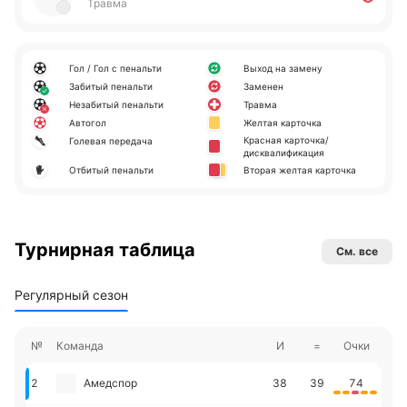
Травма
Гол / Гол с пенальти
Выход на замену
Забитый пенальти
Заменен
Незабитый пенальти
Травма
Автогол
Желтая карточка
Красная карточка/
Голевая передача
дисквалификация
Отбитый пенальти
Вторая желтая карточка
Турнирная таблица
См. все
Регулярный сезон
№
Команда
И
=
Очки
2
Амедспор
38
39
74