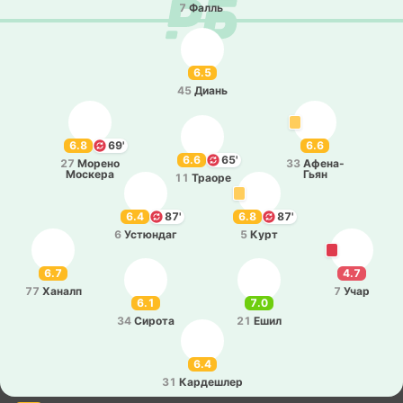
7
Фалль
6.5
45
Диань
6.8
69'
6.6
6.6
65'
27
Морено
33
Афе­на­-
Мо­ске­ра
Гьян
11
Траоре
6.4
87'
6.8
87'
6
Устю­ндаг
5
Курт
6.7
4.7
77
Ханалп
7
Учар
6.1
7.0
34
Сирота
21
Ешил
6.4
31
Ка­рде­шлер