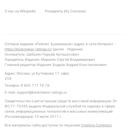
результативность, можно ожидать матч с голами с
О нас на Wikipedia
Резиденты ИЦ Сколково
обеих сторон. Амедспор выглядит чуть более
сильным фаворитом, но Бандирмаспор дома
способен навязать борьбу. Рекомендуется
обратить внимание на ставку «обе команды
забьют», учитывая статистику лиги и текущую
Сетевое издание «Рейтинг Букмекеров» (адрес в сети Интернет -
форму. Также интересной может стать ставка на
https://bookmaker-ratings.ru
) (далее - Издание)
тотал больше 1.5, учитывая средний показатель
Основатель: Шабазян Паруйр Арташесович
Учредитель Издания: Мирзоян Сергей Владимирович
голов за игру и атакующий потенциал обеих
Главный редактор Издания: Бодров Андрей Константинович
команд.
Адрес: Москва, ул.Бутлерова 17, офис
Обновлено:
259
Телефон:
8 800 777 76 76
E-mail:
support@bookmaker-ratings.ru
Автор
Свидетельство о регистрации средств массовой информации: Эл
ФС77-70265 выдано Федеральной службой по надзору в сфере
Екатерина Шишканова
связи, информационных технологий и массовых коммуникаций
(Роскомнадзора) 10 июля 2017 г.
Подписаться
Все материалы сайта доступны по лицензии
Creative Commons