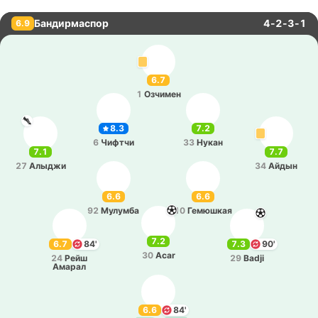
Бандирмаспор
4-2-3-1
6.9
6.7
1
Озчи­мен
8.3
7.2
6
Чифтчи
33
Нукан
7.1
7.7
27
Алыджи
34
Айдын
6.6
6.6
92
Му­лу­мба
10
Ге­мю­шкая
7.2
6.7
84'
7.3
90'
30
Acar
24
Рейш
29
Badji
Амарал
6.6
84'