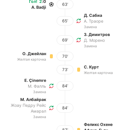
Гол
!
2
:
0
63’
A. Badji
Д. Сабиа
65’
А. Траоре
Замена
З. Димитров
69’
Д. Морено
Замена
О. Джейлан
70’
Желтая карточка
С. Курт
73’
Желтая карточка
E. Çinemre
84’
М. Фалль
Замена
М. Албайрак
Жоау Педру Рейс
84’
Амарал
Замена
Феликс Охене
87’