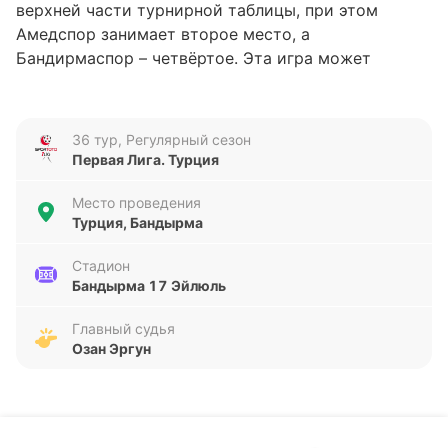
верхней части турнирной таблицы, при этом
Амедспор занимает второе место, а
Бандирмаспор – четвёртое. Эта игра может
серьёзно повлиять на расстановку сил в борьбе за
высокие позиции.
36 тур, Регулярный сезон
Анализ формы команд
Первая Лига. Турция
Последние пять матчей Бандирмаспора
Место проведения
показывают стабильность: три победы и две
Турция, Бандырма
ничьи, при этом команда забила восемь голов и
пропустила всего два. Амедспор демонстрирует
Стадион
Бандырма 17 Эйлюль
ещё более уверенную серию, одержав четыре
победы и одну ничью, при этом забив десять
Главный судья
мячей и также пропустив лишь два. Такая
Озан Эргун
результативность говорит о высоком уровне
атакующих возможностей обеих команд, а
минимальное количество пропущенных голов
подчёркивает их организованную игру в обороне.