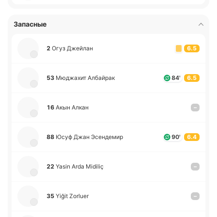
Запасные
2
Огуз Джей­лан
6.5
53
Мю­джа­хит Албай­рак
84'
6.5
16
Акын Алкан
–
88
Юсуф Джан Эсе­нде­мир
90'
6.4
22
Yasin Arda Midiliç
–
35
Yiğit Zorluer
–