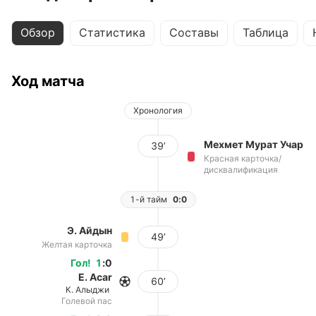
Обзор
Статистика
Составы
Таблица
Ход матча
Хронология
Мехмет Мурат Учар
39’
Красная карточка/
дисквалификация
1-й тайм
0:0
Э. Айдын
49’
Желтая карточка
Гол
!
1
:
0
E. Acar
60’
К. Алыджи
Голевой пас