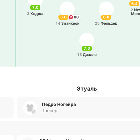
6.4
7.0
2
Ne
3
Ходжа
Men
6.0
80'
6.8
14
Зра­нкеон
25
Фе­льдер
7.3
18
Диалло
Этуаль
Педро Ногейра
Тренер