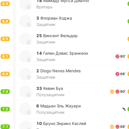
18
Мамаду Мусса Диалло
6.9
Вратарь
3
Фло­риан Ходжа
6.8
Защитник
25
Ви­нсент Фе­льдер
6.5
Защитник
14
Гилен Дэвис Зра­нкеон
6.1
80'
Защитник
2
Diogo Neves Mendes
6.9
68'
Защитник
33
Кевин Буа
7.4
80'
Полузащитник
6
Мадьен Эль Жауари
7.2
Полузащитник
10
Бруно Энрико Каслей
7.1
68'