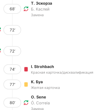
Т. Эскорза
68’
Б. Каслей
Замена
72’
72’
I. Strohbach
74’
Красная карточка/дисквалификация
К. Буа
77’
Желтая карточка
O. Sene
80’
Ó. Correia
Замена