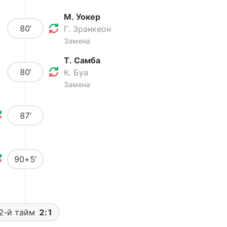
М. Уокер
80’
Г. Зранкеон
Замена
Т. Самба
80’
К. Буа
Замена
87’
90+5’
2-й тайм
2:1