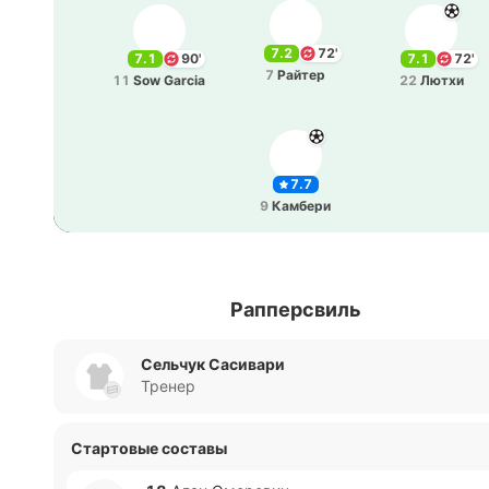
7.2
72'
7.1
90'
7.1
72'
7
Райтер
11
Sow Garcia
22
Лютхи
7.7
9
Ка­мбе­ри
Рапперсвиль
Сельчук Сасивари
Тренер
Стартовые составы