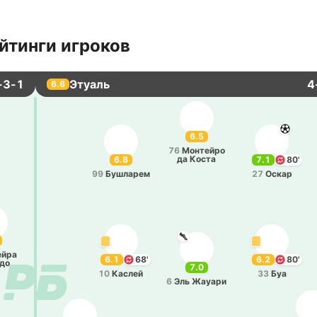
йтинги игроков
-3-1
Этуаль
4
6.6
6.5
76
Мо­нтей­ро
да Коста
6.8
7.1
80'
99
Бу­шла­рем
27
Оскар
й­ра
6.1
68'
6.2
80'
­до
7.0
10
Каслей
33
Буа
6
Эль Жауари