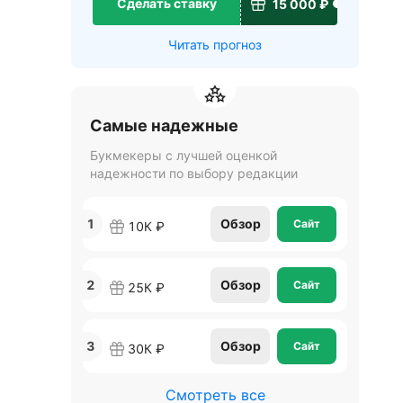
Сделать ставку
15 000 ₽
Читать прогноз
Самые надежные
Букмекеры с лучшей оценкой
надежности по выбору редакции
1
Обзор
Сайт
10К ₽
2
Обзор
Сайт
25К ₽
3
Обзор
Сайт
30К ₽
Смотреть все