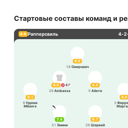
Стартовые составы команд и ре
Рапперсвиль
4-2
6.8
6.9
18
Оме­ро­вич
6.9
87'
6.5
28
Ambassa
5
Айети
6.1
6.8
6
Ндема
3
Фе­рре
Мбонге
Мо­рга
7.4
6.7
31
Эмини
26
Шарвей