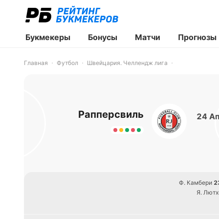
Букмекеры
Бонусы
Матчи
Прогнозы
Главная
Футбол
Швейцария. Челлендж лига
Рапперсвиль
24 Ап
Ф. Камбери
2
Я. Лютх