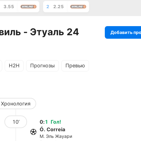
3.55
2
2.25
виль - Этуаль 24
Добавить пр
H2H
Прогнозы
Превью
Хронология
10’
0
:
1
Гол
!
Ó. Correia
М. Эль Жауари