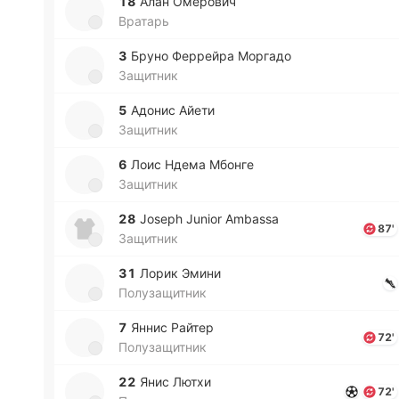
18
Алан Оме­ро­вич
Вратарь
3
Бруно Фе­ррей­ра Мо­рга­до
Защитник
5
Адонис Айети
Защитник
6
Лоис Ндема Мбонге
Защитник
28
Joseph Junior Ambassa
87'
Защитник
31
Лорик Эмини
Полузащитник
7
Яннис Райтер
72'
Полузащитник
22
Янис Лютхи
72'