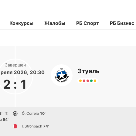
Конкурсы
Жалобы
РБ Спорт
РБ Бизнес
Завершен
Этуаль
реля 2026, 20:30
2
:
1
3’
(П)
Ó. Correia
10’
и
54’
I. Strohbach
74’