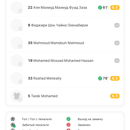
22
Али Махмуд Махмуд Фуад Заза
61'
6.5
9
Фе­джи­ри Шон Чайна Оке­на­би­рхи
–
35
Mahmoud Mamdouh Mahmoud
–
19
Mohamed Mossad Mohamed Hassan
–
33
Rashad Metwally
78'
6.5
5
Tarek Mohamed
6.5
Гол / Гол с пенальти
Выход на замену
Забитый пенальти
Заменен