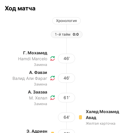
Ход матча
Хронология
1-й тайм
0:0
Г. Мохамед
46’
Hamdi Marcelo
Замена
А. Фавзи
46’
Валид Али Фараг
Замена
А. Заазаа
61’
М. Хелал
Замена
Халед Мохамед
64’
Авад
Желтая карточка
Э. Адриен