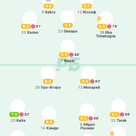
6.6
6.5
8
Sabry
12
Юссеф
6.4
6.5
61'
6.5
78'
23
Оквара
25
Хелал
38
Eba
Tchebegna
6.4
46'
7
Фараг
6.8
6.3
82'
28
Уро­-А­го­ро
12
Мо­ха­реб
7.0
82'
6.7
68'
6.5
68'
23
Keita
25
Tarek
6.8
8
Абдел
14
Хамди
Рахман