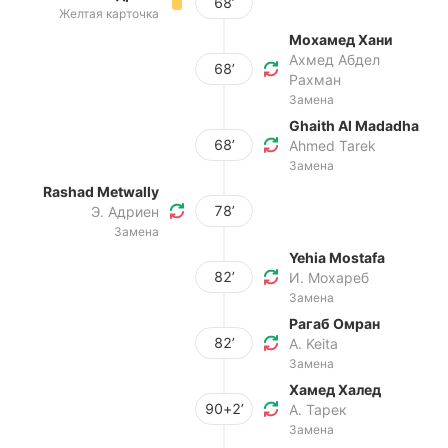
68’
Желтая карточка
Мохамед Хани
Ахмед Абдел
68’
Рахман
Замена
Ghaith Al Madadha
68’
Ahmed Tarek
Замена
Rashad Metwally
78’
Э. Адриен
Замена
Yehia Mostafa
82’
И. Мохареб
Замена
Рагаб Омран
82’
A. Keita
Замена
Хамед Халед
90+2’
А. Тарек
Замена