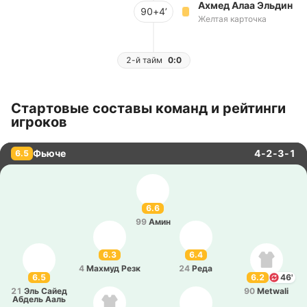
Ахмед Алаа Эльдин
90+4’
Желтая карточка
2-й тайм
0:0
Стартовые составы команд и рейтинги
игроков
Фьюче
4-2-3-1
6.5
6.6
99
Амин
6.3
6.4
4
Махмуд Резк
24
Реда
6.5
6.2
46'
21
Эль Сайед
90
Metwali
Абдель Ааль