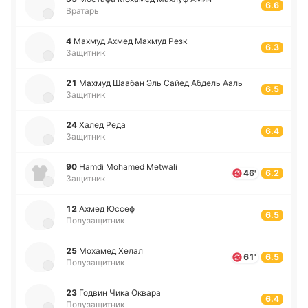
6.6
Вратарь
4
Махмуд Ахмед Махмуд Резк
6.3
Защитник
21
Махмуд Шаабан Эль Сайед Абдель Ааль
6.5
Защитник
24
Халед Реда
6.4
Защитник
90
Hamdi Mohamed Metwali
46'
6.2
Защитник
12
Ахмед Юссеф
6.5
Полузащитник
25
Мо­ха­мед Хелал
61'
6.5
Полузащитник
23
Годвин Чика Оквара
6.4
Полузащитник