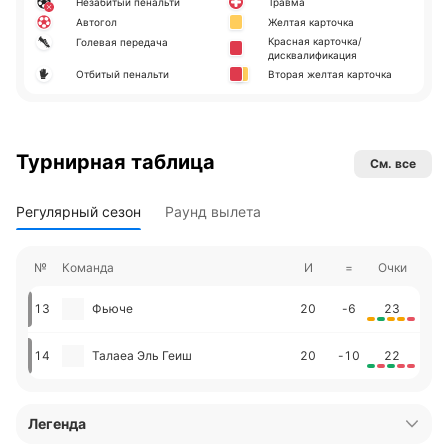
Незабитый пенальти
Травма
Автогол
Желтая карточка
Красная карточка/
Голевая передача
дисквалификация
Отбитый пенальти
Вторая желтая карточка
Турнирная таблица
См. все
Регулярный сезон
Раунд вылета
№
Команда
И
=
Очки
13
Фьюче
20
-6
23
14
Талаеа Эль Геиш
20
-10
22
Легенда