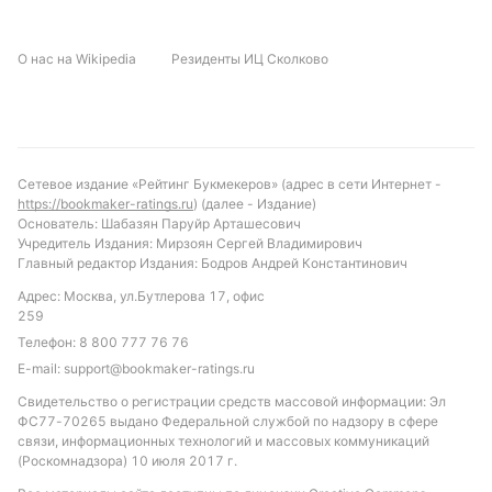
Исходя из текущих форм и статистических
тенденций, можно предположить, что матч будет
О нас на Wikipedia
Резиденты ИЦ Сколково
напряжённым и сдержанным в плане забитых
голов. Вероятен низкий тотал голов — менее 2.5, а
также высокий уровень жёлтых карточек,
учитывая частоту их появления в предыдущих
встречах. Рекомендуется обратить внимание на
Сетевое издание «Рейтинг Букмекеров» (адрес в сети Интернет -
ставку «тотал больше 2.5 жёлтых карточек»,
https://bookmaker-ratings.ru
) (далее - Издание)
которая имеет высокую вероятность
Основатель: Шабазян Паруйр Арташесович
Учредитель Издания: Мирзоян Сергей Владимирович
срабатывания. Также интересна ставка на «тотал
Главный редактор Издания: Бодров Андрей Константинович
голов меньше 2.5», учитывая осторожность и
Адрес: Москва, ул.Бутлерова 17, офис
низкую результативность обеих команд в личных
259
встречах.
Телефон:
8 800 777 76 76
Обновлено:
E-mail:
support@bookmaker-ratings.ru
Свидетельство о регистрации средств массовой информации: Эл
ФС77-70265 выдано Федеральной службой по надзору в сфере
Автор
связи, информационных технологий и массовых коммуникаций
(Роскомнадзора) 10 июля 2017 г.
Николай Абовян