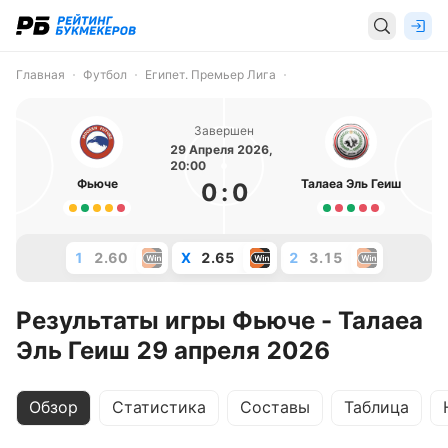
Главная
Футбол
Египет. Премьер Лига
Завершен
29 Апреля 2026,
20:00
Фьюче
Талаеа Эль Геиш
0
:
0
1
2.60
X
2.65
2
3.15
Результаты игры Фьюче - Талаеа
Эль Геиш 29 апреля 2026
Обзор
Статистика
Составы
Таблица