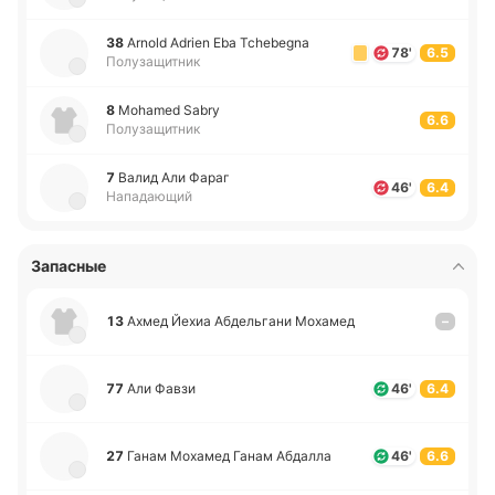
38
Arnold Adrien Eba Tchebegna
78'
6.5
Полузащитник
8
Mohamed Sabry
6.6
Полузащитник
7
Валид Али Фараг
46'
6.4
Нападающий
Запасные
13
Ахмед Йехиа Абде­льга­ни Мо­ха­мед
–
77
Али Фавзи
46'
6.4
27
Ганам Мо­ха­мед Ганам Абда­лла
46'
6.6