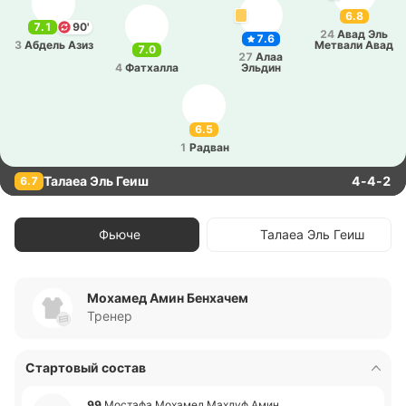
6.8
7.1
90'
24
Авад Эль
7.6
3
Абдель Азиз
Ме­тва­ли Авад
7.0
27
Алаа
4
Фа­тха­лла
Эльдин
6.5
1
Радван
Талаеа Эль Геиш
4-4-2
6.7
Фьюче
Талаеа Эль Геиш
Мохамед Амин Бенхачем
Тренер
Стартовый состав
99
Мо­ста­фа Мо­ха­мед Махлуф Амин