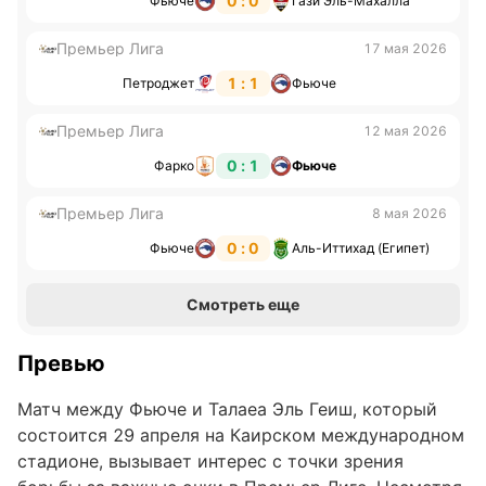
0 : 0
Фьюче
Гази Эль-Махалла
Премьер Лига
17 мая 2026
1 : 1
Петроджет
Фьюче
Премьер Лига
12 мая 2026
0 : 1
Фарко
Фьюче
Премьер Лига
8 мая 2026
0 : 0
Фьюче
Аль-Иттихад (Египет)
Смотреть еще
Превью
Матч между Фьюче и Талаеа Эль Геиш, который
состоится 29 апреля на Каирском международном
стадионе, вызывает интерес с точки зрения