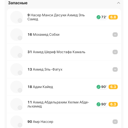
Запасные
9
Насер Манси Десуки Ахмед Эль
72'
6.8
Саиед
16
Мо­ха­мед Собхи
–
31
Ахмед Шериф Мо­ста­фа Камаль
–
13
Ахмед Эль-Фа­тух
–
18
Адам Кайед
90'
6.3
11
Ахмед Абде­льра­хим Хелми Абде­
90'
6.3
льха­мид
90
Амр Нассер
–