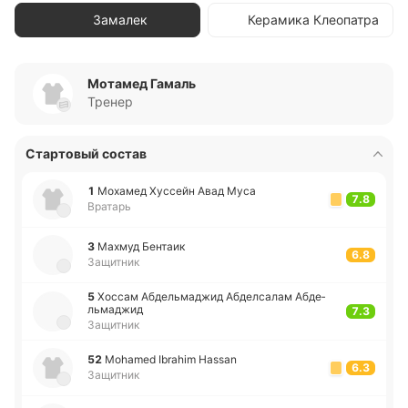
Замалек
Керамика Клеопатра
Мотамед Гамаль
Тренер
Стартовый состав
1
Мо­ха­мед Ху­ссейн Авад Муса
7.8
Вратарь
3
Махмуд Бе­нтаик
6.8
Защитник
5
Хоссам Абде­льма­джид Абде­лса­лам Абде­
льма­джид
7.3
Защитник
52
Mohamed Ibrahim Hassan
6.3
Защитник