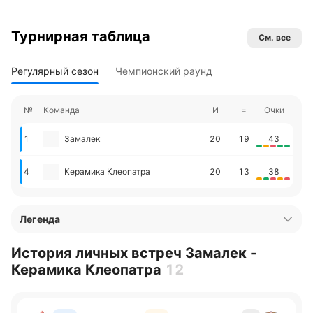
Турнирная таблица
См. все
Регулярный сезон
Чемпионский раунд
№
Команда
И
=
Очки
1
Замалек
20
19
43
4
Керамика Клеопатра
20
13
38
Легенда
История личных встреч Замалек -
Керамика Клеопатра
12