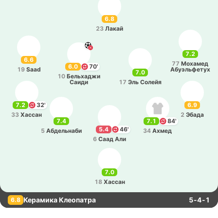
6.8
23
Лакай
7.2
6.6
77
Мо­ха­мед
6.0
70'
19
Saad
Абуэ­льфе­тух
7.0
10
Бе­льха­джи
Саиди
17
Эль Солейя
7.2
32'
6.9
33
Хассан
2
Эбада
7.4
7.1
84'
5.4
46'
5
Абде­льна­би
34
Ахмед
6
Саад Али
7.0
18
Хассан
Керамика Клеопатра
5-4-1
6.8