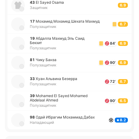
43
El Sayed Osama
6.9
Защитник
17
Мо­ха­мед Мо­ха­мед Шехата Махмуд
6.7
Полузащитник
19
Абда­лла Махмуд Эль Саид
Бекхит
84'
6.9
Полузащитник
81
Чику Банза
90'
6.9
Полузащитник
33
Хуан Альви­на Бе­зе­рра
72'
6.7
Полузащитник
39
Mohamed El Sayed Mohamed
Abdelaal Ahmed
90'
6.5
Полузащитник
98
Одай Ибра­гим Мо­ха­ммад Дабах
8.2
Нападающий