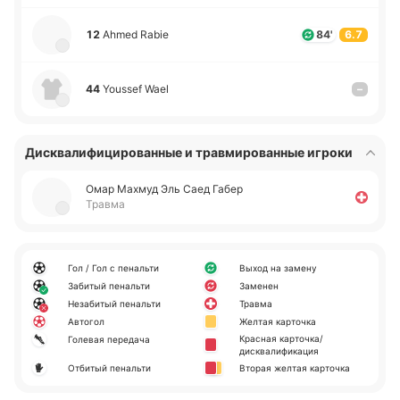
12
Ahmed Rabie
84'
6.7
44
Youssef Wael
–
Дисквалифицированные и травмированные игроки
Омар Махмуд Эль Саед Габер
Травма
Гол / Гол с пенальти
Выход на замену
Забитый пенальти
Заменен
Незабитый пенальти
Травма
Автогол
Желтая карточка
Красная карточка/
Голевая передача
дисквалификация
Отбитый пенальти
Вторая желтая карточка