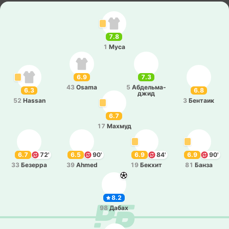
7.8
1
Муса
6.9
7.3
43
Osama
5
Абде­льма­
6.3
6.8
джид
52
Hassan
3
Бе­нтаик
6.7
17
Махмуд
6.7
72'
6.5
90'
6.9
84'
6.9
90'
33
Бе­зе­рра
39
Ahmed
19
Бекхит
81
Банза
8.2
98
Дабах