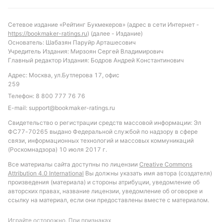
С учетом текущей формы и статистики личных
Сетевое издание «Рейтинг Букмекеров» (адрес в сети Интернет -
встреч, можно предположить, что матч будет
https://bookmaker-ratings.ru
) (далее - Издание)
напряженным и сбалансированным, с
Основатель: Шабазян Паруйр Арташесович
Учредитель Издания: Мирзоян Сергей Владимирович
вероятностью ничейного результата или
Главный редактор Издания: Бодров Андрей Константинович
минимальной победы Замалека. Рекомендуется
Адрес: Москва, ул.Бутлерова 17, офис
обратить внимание на ставку на тотал голов
259
больше 1.5, учитывая, что в большинстве очных
Телефон:
8 800 777 76 76
встреч забивалось не менее двух мячей. Также
E-mail:
support@bookmaker-ratings.ru
интересной может стать ставка на победу
Свидетельство о регистрации средств массовой информации: Эл
Керамики Клеопатра по аутам во втором тайме с
ФС77-70265 выдано Федеральной службой по надзору в сфере
форой -1.5, учитывая их стабильность в этом
связи, информационных технологий и массовых коммуникаций
показателе. Такой подход позволит учесть
(Роскомнадзора) 10 июля 2017 г.
особенности игры обеих команд и повысить шансы
Все материалы сайта доступны по лицензии
Creative Commons
на успешный прогноз.
Attribution 4.0 International
Вы должны указать имя автора (создателя)
произведения (материала) и стороны атрибуции, уведомление об
Обновлено:
авторских правах, название лицензии, уведомление об оговорке и
ссылку на материал, если они предоставлены вместе с материалом.
Автор
Играйте осторожно. При признаках