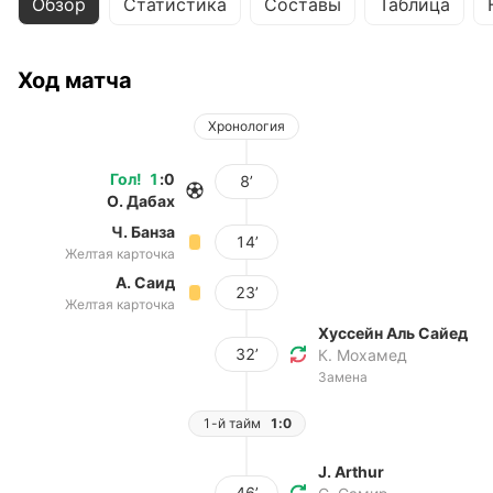
Обзор
Статистика
Составы
Таблица
Ход матча
Хронология
Гол
!
1
:
0
8’
О. Дабах
Ч. Банза
14’
Желтая карточка
А. Саид
23’
Желтая карточка
Хуссейн Аль Сайед
32’
К. Мохамед
Замена
1-й тайм
1:0
J. Arthur
46’