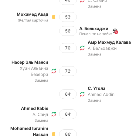
С. Самир
Замена
Мохамед Авад
53’
Желтая карточка
А. Бельхаджи
56’
Пенальти не забит
Амр Махмуд Калава
70’
А. Бельхаджи
Замена
Насер Эль Манси
Хуан Альвина
72’
Безерра
Замена
С. Угола
84’
Ahmed Abdin
Замена
Ahmed Rabie
84’
А. Саид
Замена
Mohamed Ibrahim
86’
Hassan