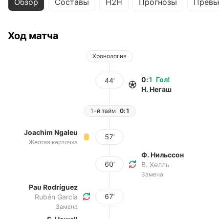
Обзор
Составы
H2H
Прогнозы
Превь
Ход матча
Хронология
0
:
1
Гол
!
44’
Н. Негаш
1-й тайм
0:1
Joachim Ngaleu
57’
Желтая карточка
Ф. Нильссон
60’
В. Хелль
Замена
Pau Rodríguez
67’
Rubén García
Замена