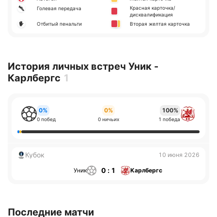
Красная карточка/
Голевая передача
дисквалификация
Отбитый пенальти
Вторая желтая карточка
История личных встреч Уник -
Карлбергс
1
0%
0%
100%
0 побед
0 ничьих
1 победа
Кубок
10 июня 2026
0 : 1
Уник
Карлбергс
Последние матчи