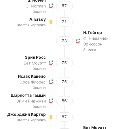
S. Howell
67’
C. Norman
Замена
A. Ersoy
71’
Желтая карточка
Н. Гейгер
Ф. Ниеминен
73’
Эрикссон
Замена
Эрин Росс
75’
Бет Моуэтт
Замена
Исаак Кавейо
75’
Хосе Флорес
Замена
Шарлотта Гамми
86’
Эйми Риджуэй
Замена
Джорджия Картер
87’
Желтая карточка
Бет Моуэтт