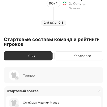
90+4’
Х. Ослунд
Замена
2-й тайм
0:1
Стартовые составы команд и рейтинги
игроков
Уник
Карлбергс
Тренер
Стартовый состав
Су­лей­ман Мвалим Мусса