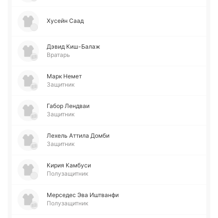
Хусейн Саад
Дэвид Ки­ш-Ба­лаж
Вратарь
Марк Немет
Защитник
Габор Ле­ндваи
Защитник
Лехель Аттила Домби
Защитник
Кирия Ка­мбу­си
Полузащитник
Ме­рсе­дес Эва Иштва­нфи
Полузащитник