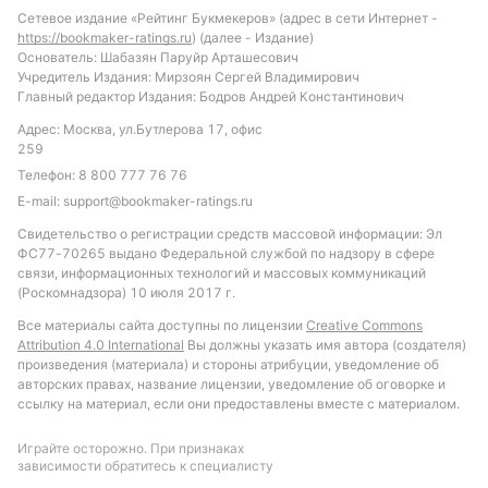
того, что обе команды найдут пути к воротам
Сетевое издание «Рейтинг Букмекеров» (адрес в сети Интернет -
соперника. Рекомендуется обратить внимание на
https://bookmaker-ratings.ru
) (далее - Издание)
ставку «обе забьют», учитывая статистику
Основатель: Шабазян Паруйр Арташесович
Учредитель Издания: Мирзоян Сергей Владимирович
турнира и тенденции Карлбергс. Также
Главный редактор Издания: Бодров Андрей Константинович
интересным вариантом может стать ставка на
Адрес: Москва, ул.Бутлерова 17, офис
тотал больше 1.5 голов, что соответствует общей
259
результативности встреч в Кубке. Осторожность в
Телефон:
8 800 777 76 76
прогнозах связана с недостатком информации о
E-mail:
support@bookmaker-ratings.ru
Unik, однако матч обещает быть открытым и
Свидетельство о регистрации средств массовой информации: Эл
тактически насыщенным.
ФС77-70265 выдано Федеральной службой по надзору в сфере
связи, информационных технологий и массовых коммуникаций
Обновлено:
(Роскомнадзора) 10 июля 2017 г.
Все материалы сайта доступны по лицензии
Creative Commons
Автор
Attribution 4.0 International
Вы должны указать имя автора (создателя)
произведения (материала) и стороны атрибуции, уведомление об
авторских правах, название лицензии, уведомление об оговорке и
Михаил Кузнецов
ссылку на материал, если они предоставлены вместе с материалом.
Играйте осторожно. При признаках
Подписаться
зависимости обратитесь к специалисту