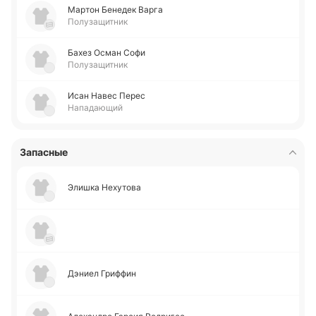
Мартон Бе­не­дек Варга
Полузащитник
Бахез Осман Софи
Полузащитник
Исан Навес Перес
Нападающий
Запасные
Элишка Не­ху­то­ва
Дэниел Гри­ффин