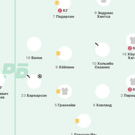
82'
9
Эндриас
7
Пе­де­рсен
Хинтса
6
18
Хёу­
16
Вапне
Хаг
10
Хо­льмбо
6
Хёй­ланн
Скаа­нес
9'
6
е­вич
23
Ба­рка­рсон
2
Пиреш
ев
5
Гра­нхейм
4
Хо­вланд
1
Ла­рссон Йе­