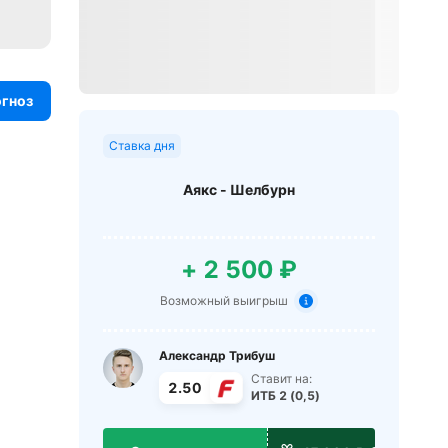
огноз
Ставка дня
Аякс - Шелбурн
+ 2 500 ₽
Возможный выигрыш
Александр Трибуш
Ставит на:
2.50
ИТБ 2 (0,5)