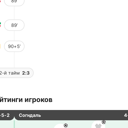
89’
89’
90+5’
2-й тайм
2:3
йтинги игроков
-5-2
Согндаль
4