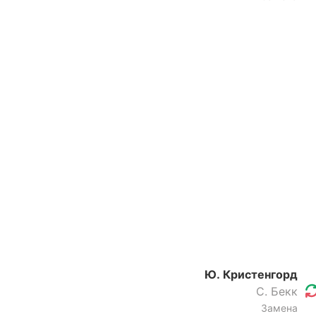
Ю. Кристенгорд
С. Бекк
Замена