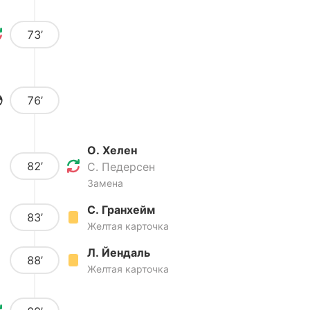
73’
76’
О. Хелен
82’
С. Педерсен
Замена
С. Гранхейм
83’
Желтая карточка
Л. Йендаль
88’
Желтая карточка