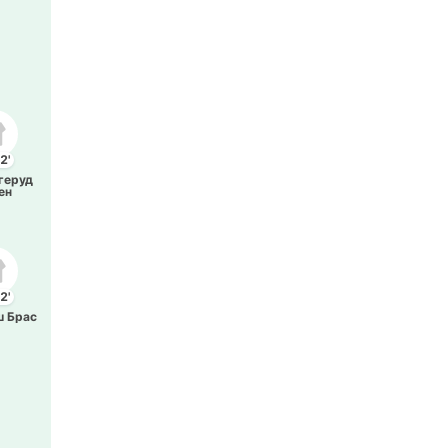
2'
ге­руд
ен
2'
 Брас