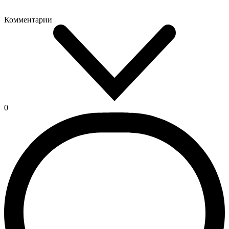
Комментарии
0