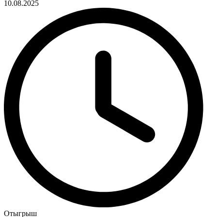
10.08.2025
Отыгрыш