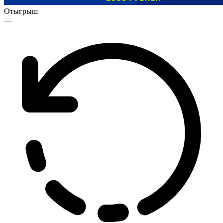
Отыгрыш
—