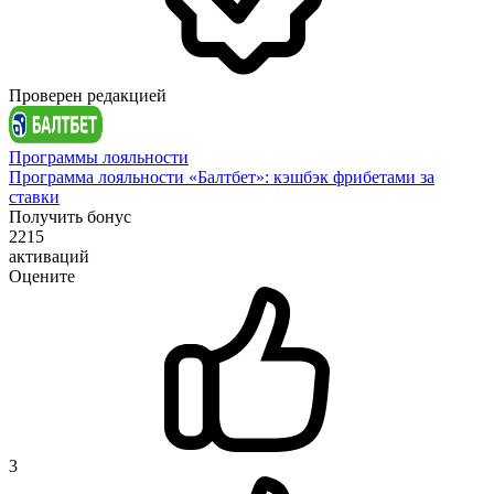
Проверен редакцией
Программы лояльности
Программа лояльности «Балтбет»: кэшбэк фрибетами за
ставки
Получить бонус
2215
активаций
Оцените
3