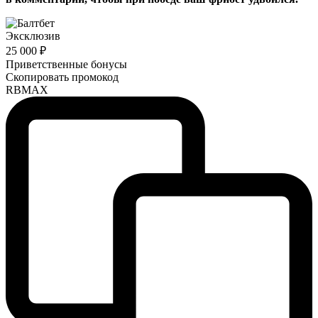
Эксклюзив
25 000 ₽
Приветственные бонусы
Скопировать промокод
RBMAX