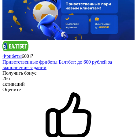
Фрибеты
600 ₽
Приветственные фрибеты Балтбет: до 600 рублей за
выполнение заданий
Получить бонус
266
активаций
Оцените