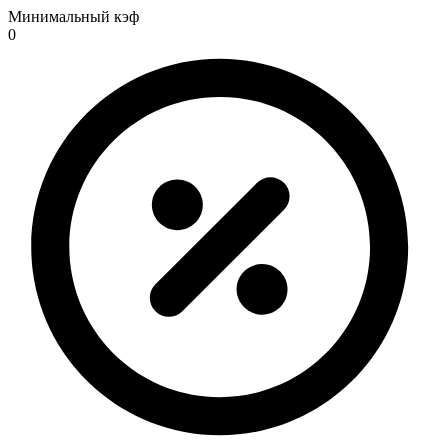
Минимальный кэф
0