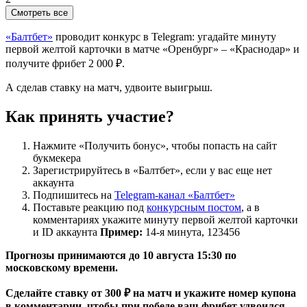
Смотреть все
«Балтбет»
проводит конкурс в Telegram: угадайте минуту
первой желтой карточки в матче «Оренбург» – «Краснодар» и
получите фрибет 2 000 ₽.
А сделав ставку на матч, удвоите выигрыш.
Как принять участие?
Нажмите «Получить бонус», чтобы попасть на сайт
букмекера
Зарегистрируйтесь в «Балтбет», если у вас еще нет
аккаунта
Подпишитесь на
Telegram-канал «Балтбет»
Поставьте реакцию под
конкурсным постом
, а в
комментариях укажите минуту первой желтой карточки
и ID аккаунта
Пример:
14-я минута, 123456
Прогнозы принимаются до 10 августа 15:30 по
московскому времени.
Сделайте ставку от 300 ₽ на матч и укажите номер купона
в комментарии, чтобы при победе ваш фрибет удвоился.