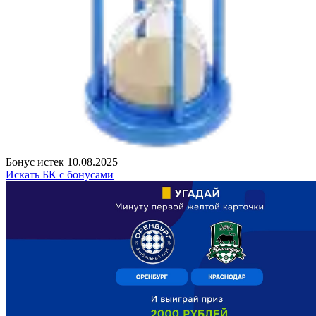
Бонус истек
10.08.2025
Искать БК с бонусами