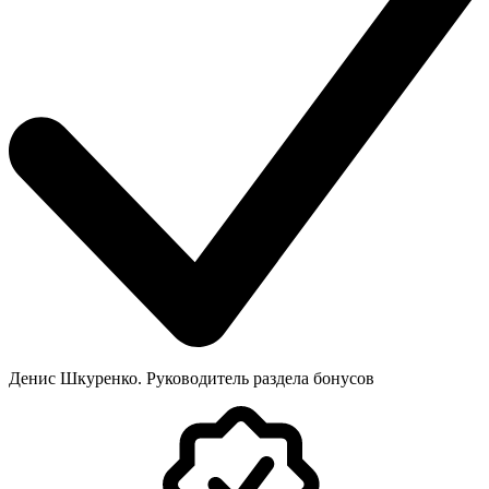
Денис Шкуренко
.
Руководитель раздела бонусов