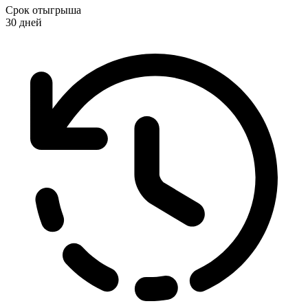
Срок отыгрыша
30 дней