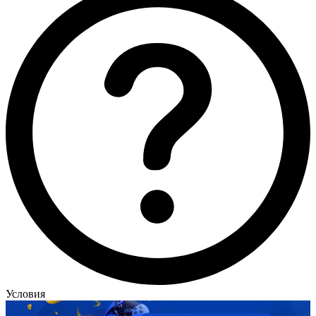
Условия