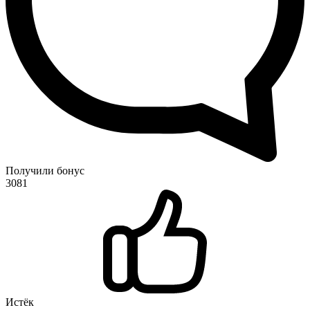
Получили бонус
3081
Истёк