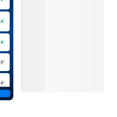
 ₽
 ₽
 ₽
 ₽