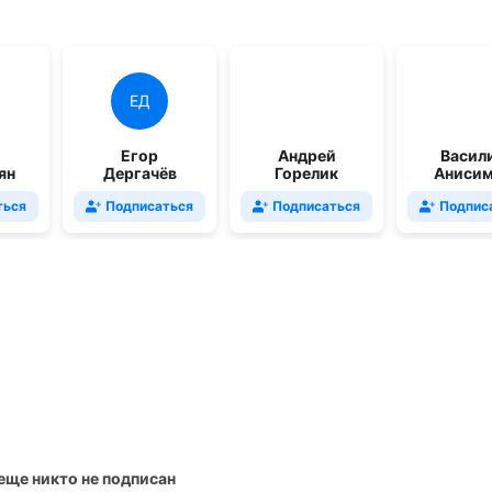
ЕД
Егор
Андрей
Васил
ян
Дергачёв
Горелик
Аниси
ться
Подписаться
Подписаться
Подпис
 еще никто не подписан