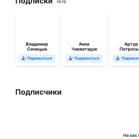
Подписки
44
Владимир
Анна
Артур
Синицын
Чакветадзе
Петрось
Подписаться
Подписаться
Подписа
Подписчики
На вас