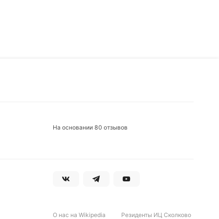
На основании 80 отзывов
О нас на Wikipedia
Резиденты ИЦ Сколково