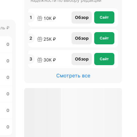
надежности по выбору редакции
1
Обзор
Сайт
10К ₽
ль
₽
2
Обзор
Сайт
25К ₽
0
3
Обзор
Сайт
30К ₽
0
Смотреть все
0
0
0
0