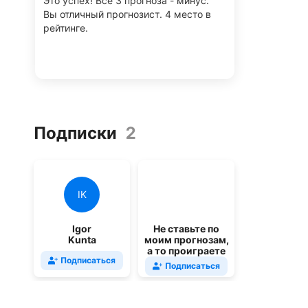
Это успех! Все 3 прогноза - минус.
Вы отличный прогнозист. 4 место в
рейтинге.
Подписки
2
IK
Igor
Не ставьте по
Kunta
моим прогнозам,
а то проиграете
Подписаться
Подписаться