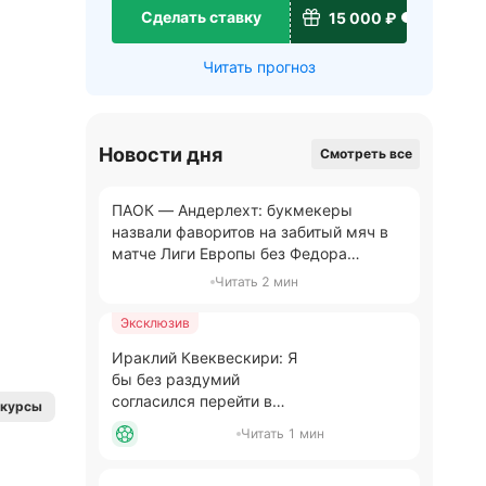
Сделать ставку
15 000 ₽
Читать прогноз
Новости дня
Смотреть все
ПАОК — Андерлехт: букмекеры
назвали фаворитов на забитый мяч в
матче Лиги Европы без Федора
Чалова
Читать 2 мин
Эксклюзив
Ираклий Квеквескири: Я
бы без раздумий
согласился перейти в
нкурсы
московское «Динамо»
Читать 1 мин