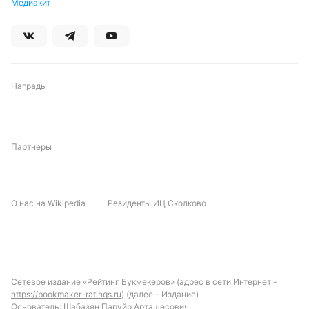
Медиакит
Награды
Партнеры
О нас на Wikipedia
Резиденты ИЦ Сколково
Сетевое издание «Рейтинг Букмекеров» (адрес в сети Интернет -
https://bookmaker-ratings.ru
) (далее - Издание)
Основатель: Шабазян Паруйр Арташесович