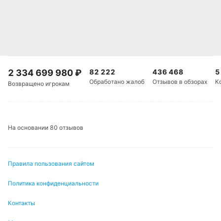
2 334 699 980
₽
82 222
436 468
5
Обработано жалоб
Отзывов в обзорах
К
Возвращено игрокам
На основании 80 отзывов
Правила пользования сайтом
Политика конфиденциальности
Контакты