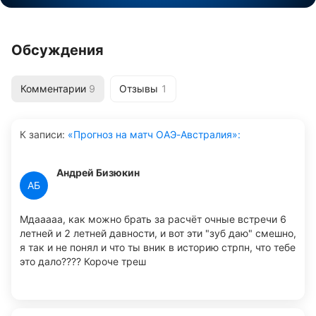
Обсуждения
Комментарии
9
Отзывы
1
К записи
:
«Прогноз на матч ОАЭ-Австралия»:
Андрей Бизюкин
АБ
Мдааааа, как можно брать за расчёт очные встречи 6
летней и 2 летней давности, и вот эти "зуб даю" смешно,
я так и не понял и что ты вник в историю стрпн, что тебе
это дало???? Короче треш