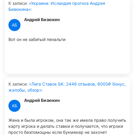
К записи
:
«Украина: Исландия прогноз Андрея
Бизюкина»:
Андрей Бизюкин
АБ
Вот он не забитый пенальти
К записи
:
«Лига Ставок БК: 2446 отзывов, 8000₽ бонус,
жалобы, обзор»:
Андрей Бизюкин
АБ
Жена и была игроком, она так же имела право получить
карту игрока и делать ставки и получается, что игроки
просто безпомощны если букмекер не захочет