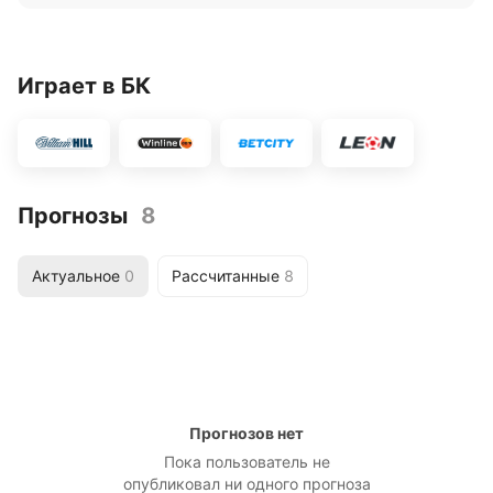
Играет в БК
Прогнозы
8
Актуальное
0
Рассчитанные
8
Прогнозов нет
Пока пользователь не
опубликовал ни одного прогноза