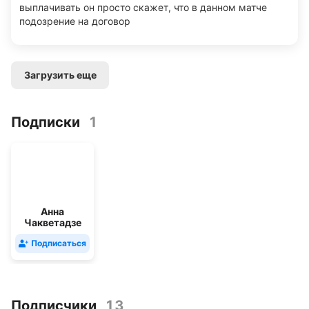
выплачивать он просто скажет, что в данном матче
подозрение на договор
Загрузить еще
Подписки
1
Анна
Чакветадзе
Подписаться
Подписчики
13