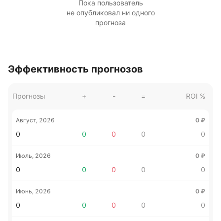
Пока пользователь
не опубликовал ни одного
прогноза
Эффективность прогнозов
Прогнозы
+
-
=
ROI %
Август, 2026
0
₽
0
0
0
0
0
Июль, 2026
0
₽
0
0
0
0
0
Июнь, 2026
0
₽
0
0
0
0
0