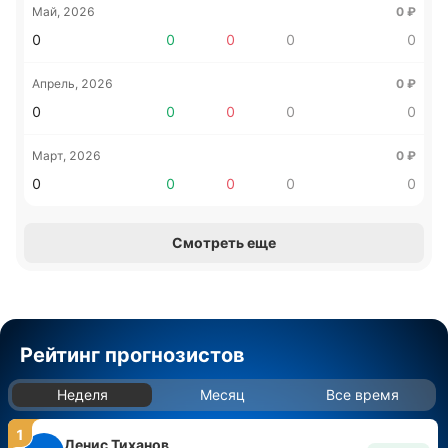
Май, 2026
0
₽
0
0
0
0
0
Апрель, 2026
0
₽
0
0
0
0
0
Март, 2026
0
₽
0
0
0
0
0
Смотреть еще
Рейтинг прогнозистов
Неделя
Месяц
Все время
1
Денис Тиханов