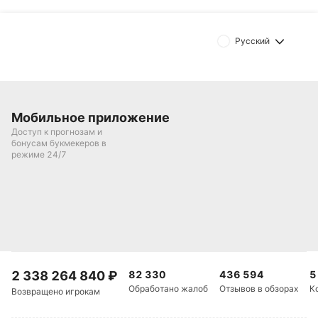
Русский
Мобильное приложение
Доступ к прогнозам и
бонусам букмекеров в
режиме 24/7
2 338 264 840
₽
82 330
436 594
5
Обработано жалоб
Отзывов в обзорах
К
Возвращено игрокам