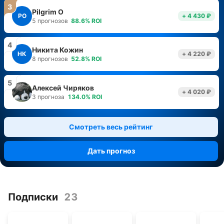
3
Pilgrim O
PO
+ 4 430 ₽
5
прогнозов
88.6
%
ROI
4
Никита Кожин
НК
+ 4 220 ₽
8
прогнозов
52.8
%
ROI
5
Алексей Чиряков
+ 4 020 ₽
3
прогноза
134.0
%
ROI
Смотреть весь рейтинг
Дать прогноз
Подписки
23