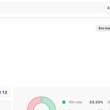
3
Все ко
12
Win rate
33.33%
4