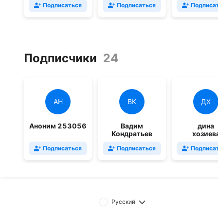
Подписаться
Подписаться
Подписа
Подписчики
24
АН
ВК
ДХ
Аноним 253056
Вадим
дина
Кондратьев
хозиев
Подписаться
Подписаться
Подписа
Русский