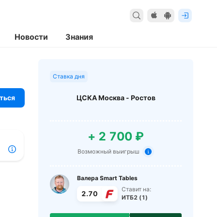
Новости
Знания
Ставка дня
ться
ЦСКА Москва - Ростов
+ 2 700 ₽
Возможный выигрыш
Валера Smart Tables
Ставит на:
2.70
ИТБ2 (1)