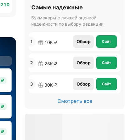
 210
Самые надежные
Букмекеры с лучшей оценкой
надежности по выбору редакции
1
Обзор
Сайт
10К ₽
2
Обзор
Сайт
25К ₽
 ₽
3
Обзор
Сайт
30К ₽
Смотреть все
 ₽
 ₽