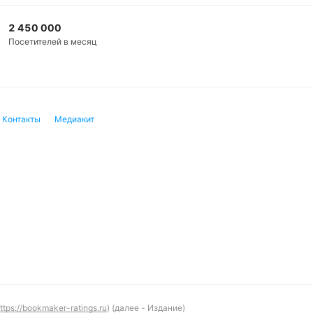
2 450 000
Посетителей в месяц
Контакты
Медиакит
ttps://bookmaker-ratings.ru
) (далее - Издание)