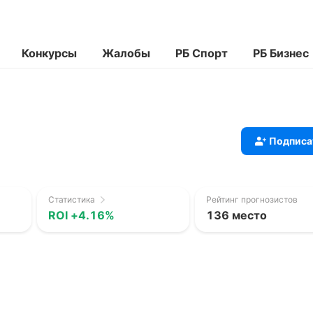
Конкурсы
Жалобы
РБ Спорт
РБ Бизнес
Подписа
Статистика
Рейтинг прогнозистов
ROI +4.16%
136 место