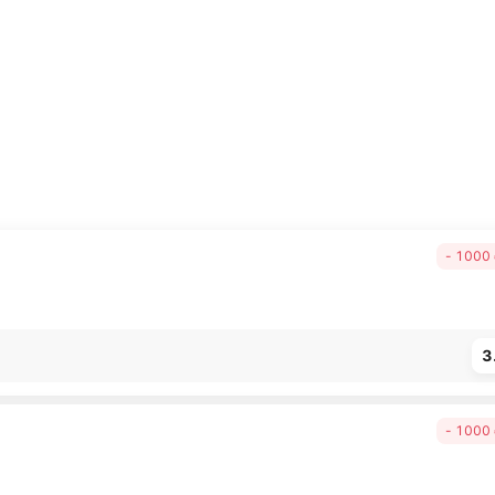
- 1000
3
- 1000