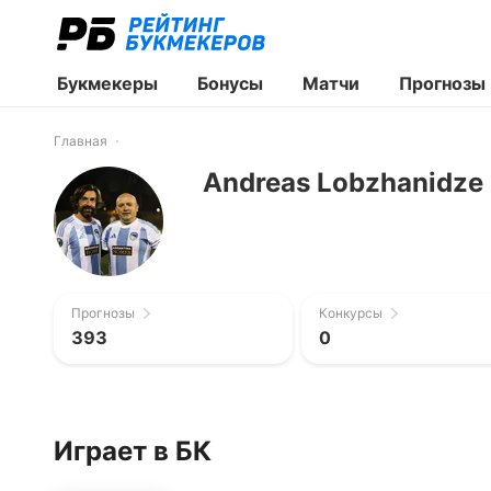
Букмекеры
Бонусы
Матчи
Прогнозы
Главная
Andreas Lobzhanidze
Прогнозы
Конкурсы
393
0
Играет в БК