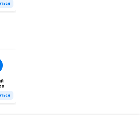
аться
Подписаться
Подписаться
Подпи
МН
ВО
D
ий
Марина
Виктор
De
ов
Николаева
Онуфриенко
Лими
аться
Подписаться
Подписаться
Подпи