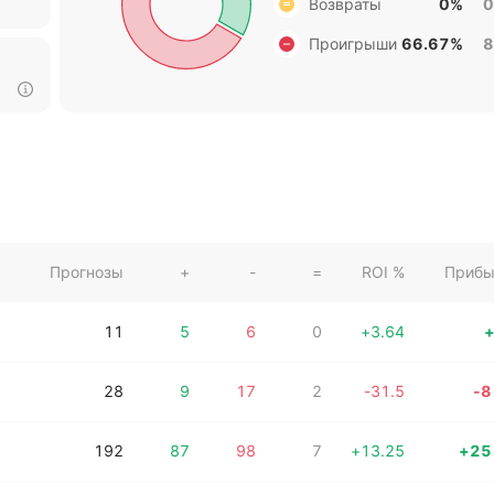
Возвраты
0%
0
Проигрыши
66.67%
8
Прогнозы
+
-
=
ROI %
Прибы
11
5
6
0
+
3.64
28
9
17
2
-31.5
-8
192
87
98
7
+
13.25
+25