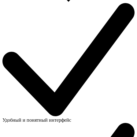
Удобный и понятный интерфейс