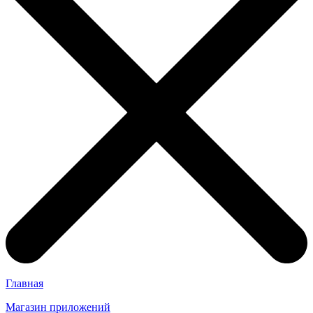
Главная
Магазин приложений