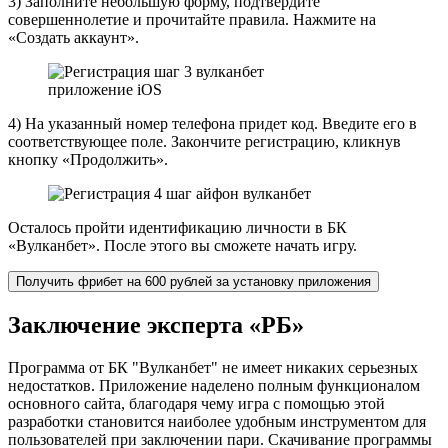
3) Заполните небольшую форму, подтвердите
совершеннолетие и прочитайте правила. Нажмите на
«Создать аккаунт».
4) На указанный номер телефона придет код. Введите его в
соответствующее поле. Закончите регистрацию, кликнув
кнопку «Продолжить».
Осталось пройти идентификацию личности в БК
«Вулканбет». После этого вы сможете начать игру.
Получить фрибет на 600 рублей за установку приложения
Заключение эксперта «РБ»
Программа от БК "Вулканбет" не имеет никаких серьезных
недостатков. Приложение наделено полным функционалом
основного сайта, благодаря чему игра с помощью этой
разработки становится наиболее удобным инструментом для
пользователей при заключении пари. Скачивание программы