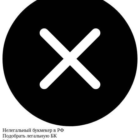
Нелегальный букмекер в РФ
Подобрать легальную БК