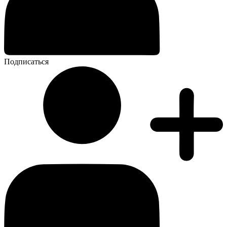
Подписаться