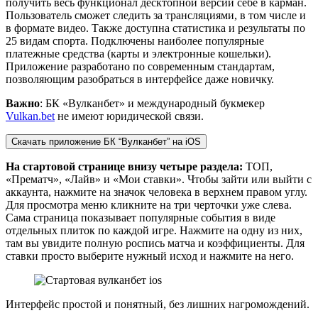
получить весь функционал десктопной версии себе в карман.
Пользователь сможет следить за трансляциями, в том числе и
в формате видео. Также доступна статистика и результаты по
25 видам спорта. Подключены наиболее популярные
платежные средства (карты и электронные кошельки).
Приложение разработано по современным стандартам,
позволяющим разобраться в интерфейсе даже новичку.
Важно
: БК «Вулканбет» и международный букмекер
Vulkan.bet
не имеют юридической связи.
Скачать приложение БК “Вулканбет” на iOS
На стартовой странице внизу четыре раздела:
ТОП,
«Прематч», «Лайв» и «Мои ставки». Чтобы зайти или выйти с
аккаунта, нажмите на значок человека в верхнем правом углу.
Для просмотра меню кликните на три черточки уже слева.
Сама страница показывает популярные события в виде
отдельных плиток по каждой игре. Нажмите на одну из них,
там вы увидите полную роспись матча и коэффициенты. Для
ставки просто выберите нужный исход и нажмите на него.
Интерфейс простой и понятный, без лишних нагромождений.