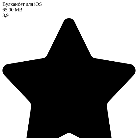
Вулканбет для iOS
65,90 MB
3,9