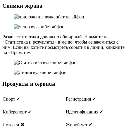
Снимки экрана
Раздел статистики довольно обширный. Нажмите на
«Статистика и результаты» в меню, чтобы ознакомиться с
ним. Если вы хотите посмотреть события в линии, кликните
на «Прематч».
Продукты и сервисы
Спорт ✔
Регистрация ✔
Киберспорт ✔
Идентификация ✔
Лотереи
✖
Живой чат ✔