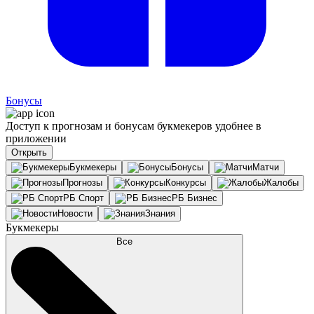
Бонусы
Доступ к прогнозам и бонусам букмекеров удобнее в
приложении
Открыть
Букмекеры
Бонусы
Матчи
Прогнозы
Конкурсы
Жалобы
РБ Спорт
РБ Бизнес
Новости
Знания
Букмекеры
Все