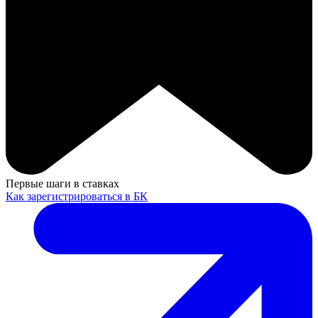
Первые шаги в ставках
Как зарегистрироваться в БК