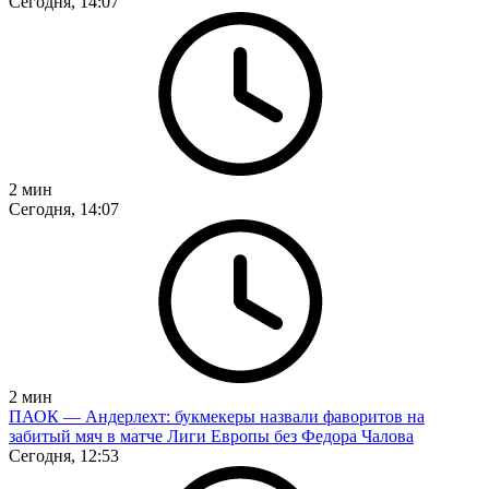
Сегодня, 14:07
2
мин
Сегодня, 14:07
2
мин
ПАОК — Андерлехт: букмекеры назвали фаворитов на
забитый мяч в матче Лиги Европы без Федора Чалова
Сегодня, 12:53