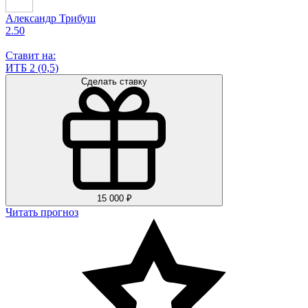
Александр Трибуш
2.50
Ставит на:
ИТБ 2 (0,5)
Сделать ставку
15 000 ₽
Читать прогноз