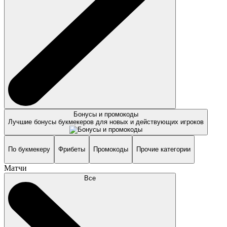
Бонусы и промокоды
Лучшие бонусы букмекеров для новых и действующих игроков
По букмекеру
Фрибеты
Промокоды
Прочие категории
Матчи
Все