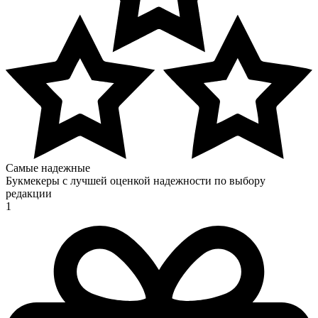
Самые надежные
Букмекеры с лучшей оценкой надежности по выбору
редакции
1