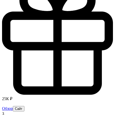
25К ₽
Обзор
Сайт
3