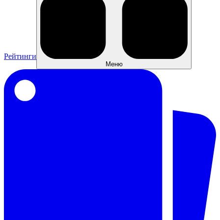
Рейтинги
Меню