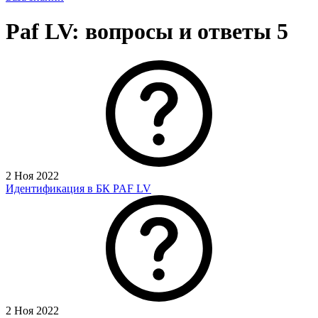
Paf LV: вопросы и ответы
5
2 Ноя 2022
Идентификация в БК PAF LV
2 Ноя 2022