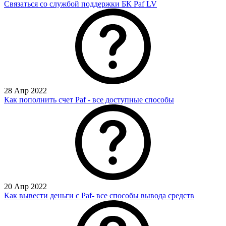
Связаться со службой поддержки БК Paf LV
28 Апр 2022
Как пополнить счет Paf - все доступные способы
20 Апр 2022
Как вывести деньги с Paf- все способы вывода средств