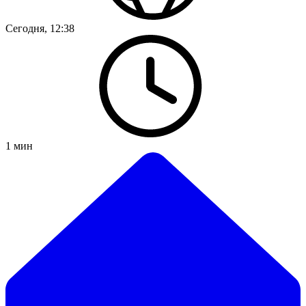
Сегодня, 12:38
1
мин