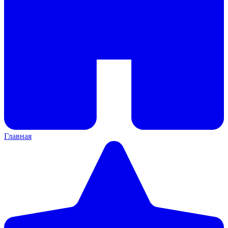
Главная