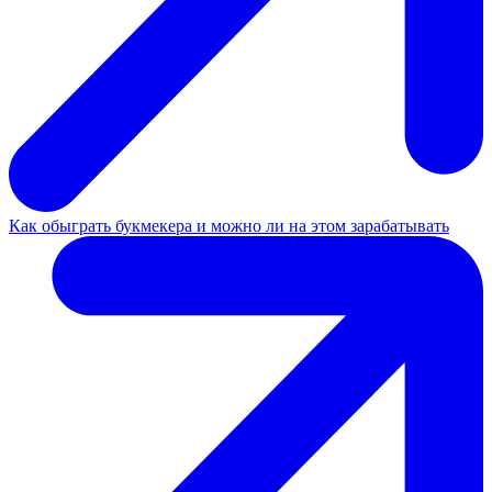
Как обыграть букмекера и можно ли на этом зарабатывать