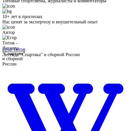
Топовые спортсмены, журналисты и комментаторы
10+ лет в прогнозах
Нас ценят за экспертизу и внушительный опыт
Автор
Егор Титов
Легенда "Спартака" и сборной России