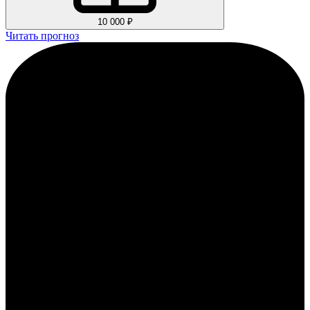
10 000 ₽
Читать прогноз