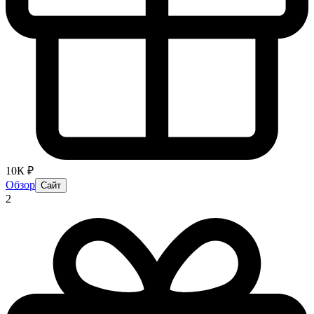
10К ₽
Обзор
Сайт
2