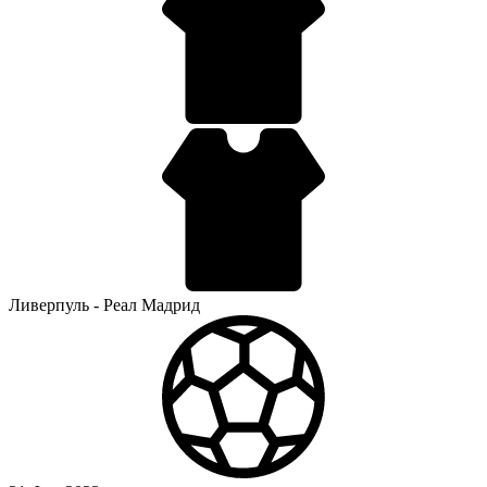
Ливерпуль - Реал Мадрид