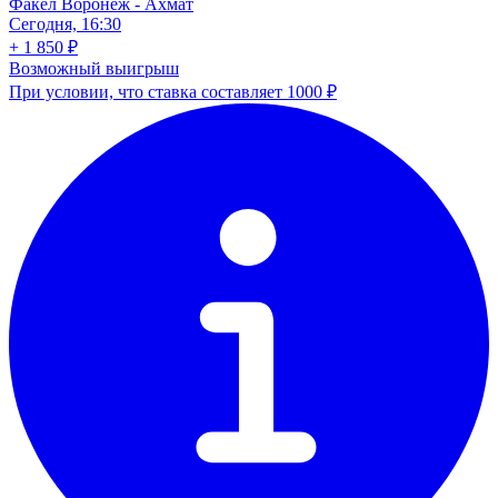
Факел Воронеж - Ахмат
Сегодня, 16:30
+ 1 850 ₽
Возможный выигрыш
При условии, что ставка составляет 1000 ₽