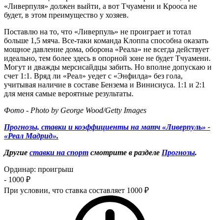
«Ливерпуля» должен выйти, а вот Тчуамени и Крооса не
будет, в этом преимущество у хозяев.
Поставлю на то, что «Ливерпуль» не проиграет и тотал
больше 1,5 мяча. Все-таки команда Клоппа способна оказать
мощное давление дома, оборона «Реала» не всегда действует
идеально, тем более здесь в опорной зоне не будет Тчуамени.
Могут и дважды мерсисайдцы забить. Но вполне допускаю и
счет 1:1. Вряд ли «Реал» уедет с «Энфилда» без гола,
учитывая наличие в составе Бензема и Винисиуса. 1:1 и 2:1
для меня самые вероятные результаты.
Фото - Photo by George Wood/Getty Images
Прогнозы, ставки и коэффициенты на матч «Ливерпуль» -
«Реал Мадрид».
Другие
ставки на спорт
смотрите в разделе
Прогнозы
.
Ординар
:
проигрыш
- 1000 ₽
При условии, что ставка составляет 1000 ₽