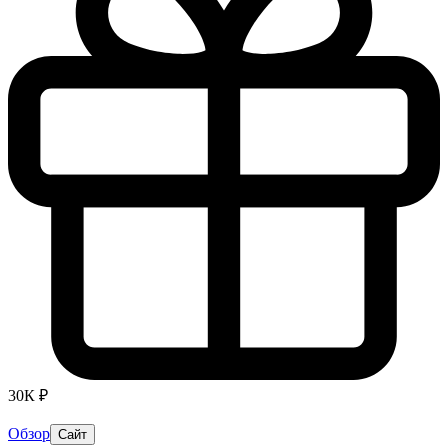
30К ₽
Обзор
Сайт