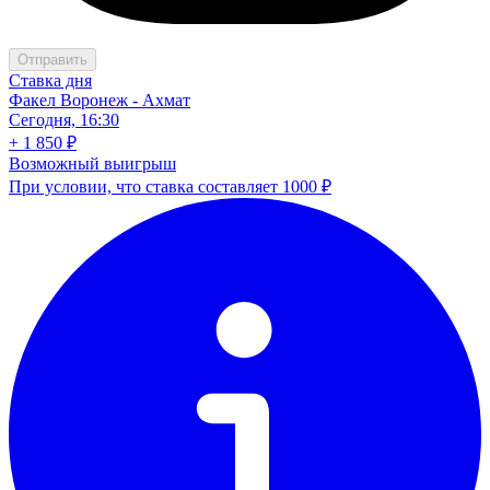
Отправить
Ставка дня
Факел Воронеж - Ахмат
Сегодня, 16:30
+ 1 850 ₽
Возможный выигрыш
При условии, что ставка составляет 1000 ₽