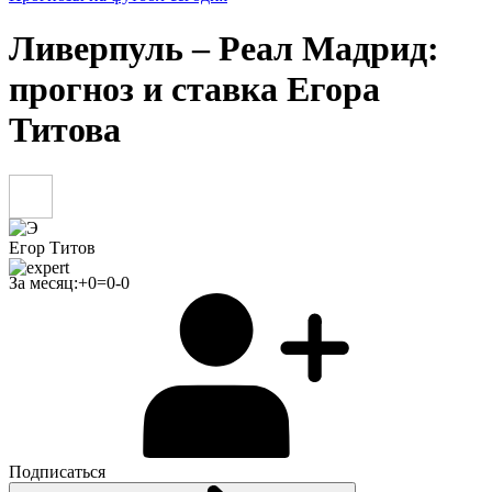
Ливерпуль – Реал Мадрид:
прогноз и ставка Егора
Титова
Егор Титов
За месяц:
+
0
=
0
-
0
Подписаться