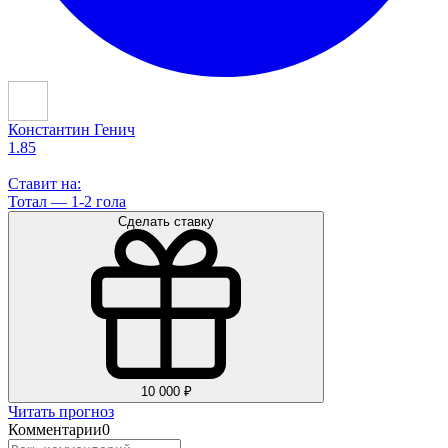
Константин Генич
1.85
Ставит на:
Тотал — 1-2 гола
Сделать ставку
10 000 ₽
Читать прогноз
Комментарии
0