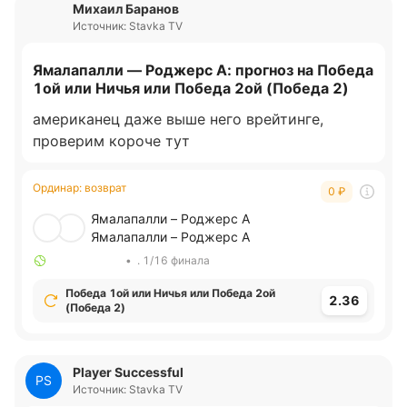
Михаил Баранов
Источник: Stavka TV
Ямалапалли — Роджерс А: прогноз на Победа
1ой или Ничья или Победа 2ой (Победа 2)
американец даже выше него врейтинге,
проверим короче тут
Ординар
:
возврат
0
₽
Ямалапалли – Роджерс А
Ямалапалли – Роджерс А
•
. 1/16 финала
Победа 1ой или Ничья или Победа 2ой
2.36
(Победа 2)
Player Successful
PS
Источник: Stavka TV