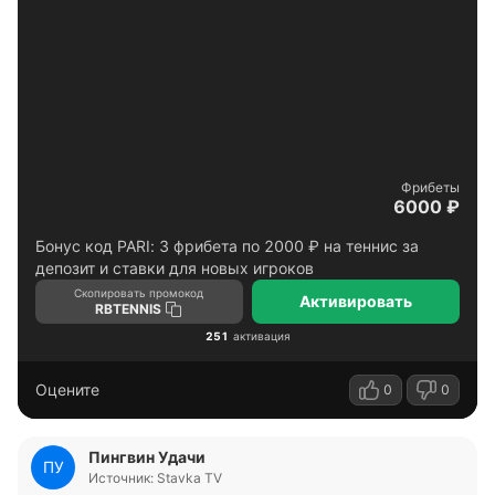
Фрибеты
6000 ₽
Бонус код PARI: 3 фрибета по 2000 ₽ на теннис за
депозит и ставки для новых игроков
Скопировать промокод
Активировать
RBTENNIS
251
активация
Оцените
0
0
Пингвин Удачи
ПУ
Источник: Stavka TV