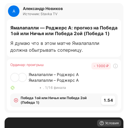
Александр Новиков
А
Источник: Stavka TV
Ямалапалли — Роджерс А: прогноз на Победа
1ой или Ничья или Победа 2ой (Победа 1)
Я думаю что в этом матче Ямалапалли
должна обыгрывать соперницу.
Ординар
:
проигрыш
- 1000
₽
Ямалапалли – Роджерс А
Ямалапалли – Роджерс А
•
. 1/16 финала
Победа 1ой или Ничья или Победа 2ой
1.54
(Победа 1)
Условия