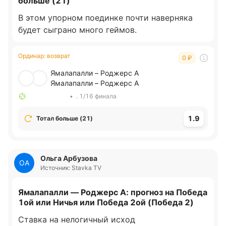
больше (21)
В этом упорном поединке почти наверняка
будет сыграно много геймов.
Ординар
:
возврат
0
₽
Ямалапалли – Роджерс А
Ямалапалли – Роджерс А
•
. 1/16 финала
1.9
Тотал больше (21)
Ольга Арбузова
ОА
Источник: Stavka TV
Ямалапалли — Роджерс А: прогноз на Победа
1ой или Ничья или Победа 2ой (Победа 2)
Ставка на нелогичный исход