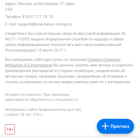
Адрес: Москва, ул.Бутлерова 17, офис
259
Телефон:
8 800 777 76 76
E-mail:
support@bookmaker-ratings.ru
Свидетельство о регистрации средств массовой информации: Эл
ФС77-70265 выдано Федеральной службой по надзору в сфере
связи, информационных технологий и массовых коммуникаций
(Роскомнадзора) 10 июля 2017 г.
Все материалы сайта доступны по лицензии
Creative Commons
Attribution 4.0 International
Вы должны указать имя автора (создателя)
произведения (материала) и стороны атрибуции, уведомление об
авторских правах, название лицензии, уведомление об оговорке и
ссылку на материал, если они предоставлены вместе с материалом.
Играйте осторожно. При признаках
зависимости обратитесь к специалисту
Материалы сайта предназначены для лиц
старше 18 лет (18+)
Прогноз
18+