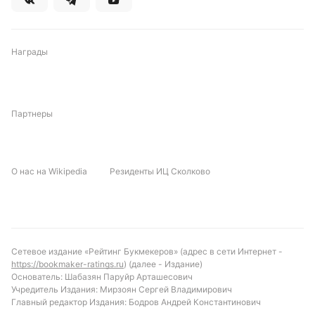
Награды
Партнеры
О нас на Wikipedia
Резиденты ИЦ Сколково
Сетевое издание «Рейтинг Букмекеров» (адрес в сети Интернет -
https://bookmaker-ratings.ru
) (далее - Издание)
Основатель: Шабазян Паруйр Арташесович
Учредитель Издания: Мирзоян Сергей Владимирович
Главный редактор Издания: Бодров Андрей Константинович