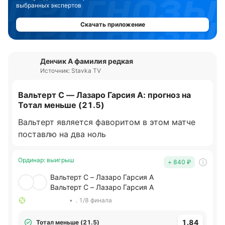
выбранных экспертов
Скачать приложение
Денчик А фамилия редкая
Источник: Stavka TV
Вальтерт С — Лазаро Гарсия А: прогноз на
Тотал меньше (21.5)
Вальтерт является фаворитом в этом матче
поставлю на два ноль
Ординар
:
выигрыш
+ 840
₽
Вальтерт С – Лазаро Гарсия А
Вальтерт С – Лазаро Гарсия А
•
. 1/8 финала
1.84
Тотал меньше (21.5)