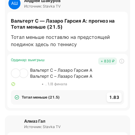
Андрей Шакуров
АШ
Источник: Stavka TV
Вальтерт С — Лазаро Гарсия А: прогноз на
Тотал меньше (21.5)
Тотал меньше поставлю на предстоящей
поединок здесь по теннису
Ординар
:
выигрыш
+ 830
₽
Вальтерт С – Лазаро Гарсия А
Вальтерт С – Лазаро Гарсия А
•
. 1/8 финала
1.83
Тотал меньше (21.5)
Алмаз Гал
Источник: Stavka TV