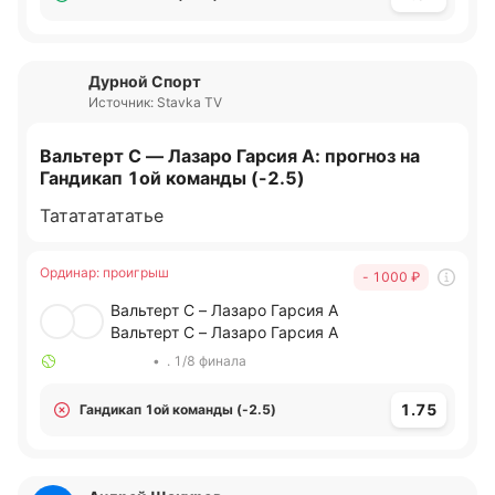
Дурной Спорт
Источник: Stavka TV
Вальтерт С — Лазаро Гарсия А: прогноз на
Гандикап 1ой команды (-2.5)
Татататататье
Ординар
:
проигрыш
- 1000
₽
Вальтерт С – Лазаро Гарсия А
Вальтерт С – Лазаро Гарсия А
•
. 1/8 финала
1.75
Гандикап 1ой команды (-2.5)