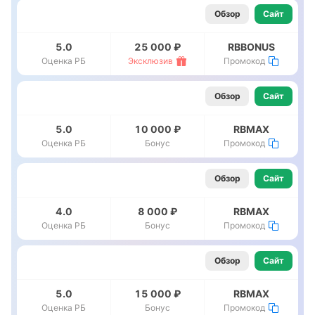
Обзор
Сайт
5.0
25 000 ₽
RBBONUS
Оценка РБ
Эксклюзив
Промокод
Обзор
Сайт
5.0
10 000 ₽
RBMAX
Оценка РБ
Бонус
Промокод
Обзор
Сайт
4.0
8 000 ₽
RBMAX
Оценка РБ
Бонус
Промокод
Обзор
Сайт
5.0
15 000 ₽
RBMAX
Оценка РБ
Бонус
Промокод