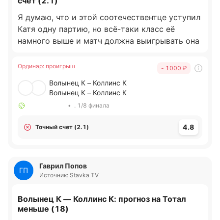
счет (2.1)
Я думаю, что и этой соотечествентце уступил
Катя одну партию, но всё-таки класс её
намного выше и матч должна выигрывать она
Ординар
:
проигрыш
- 1000
₽
Волынец К – Коллинс К
Волынец К – Коллинс К
•
. 1/8 финала
4.8
Точный счет (2.1)
Гаврил Попов
ГП
Источник: Stavka TV
Волынец К — Коллинс К: прогноз на Тотал
меньше (18)