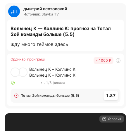
дмитрий пестовский
ДП
Источник: Stavka TV
Волынец К — Коллинс К: прогноз на Тотал
2ой команды больше (5.5)
жду много геймов здесь
Ординар
:
проигрыш
- 1000
₽
Волынец К – Коллинс К
Волынец К – Коллинс К
•
. 1/8 финала
1.87
Тотал 2ой команды больше (5.5)
Условия