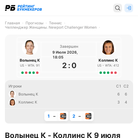
Главная
Прогнозы
Теннис
Челленджер Женщины. Newport Challenger Women
Завершен
9 Июля 2026,
18:05
Волынец К
Коллинс К
2
:
0
US
WTA: 91
US
WTA: 412
Игроки
С1
С2
Волынец К
6
6
Коллинс К
3
4
1
–
2
–
Волынец К - Коллинс К 9 июля