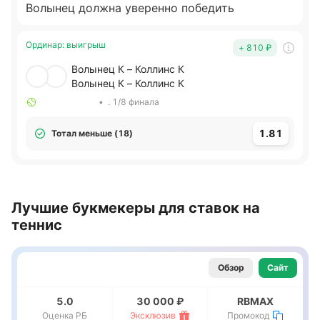
Волынец должна уверенно победить
Ординар
:
выигрыш
+ 810
₽
Волынец К – Коллинс К
Волынец К – Коллинс К
•
. 1/8 финала
1.81
Тотал меньше (18)
Лучшие букмекеры для ставок на
теннис
Обзор
Сайт
5.0
30 000 ₽
RBMAX
Оценка РБ
Эксклюзив
Промокод