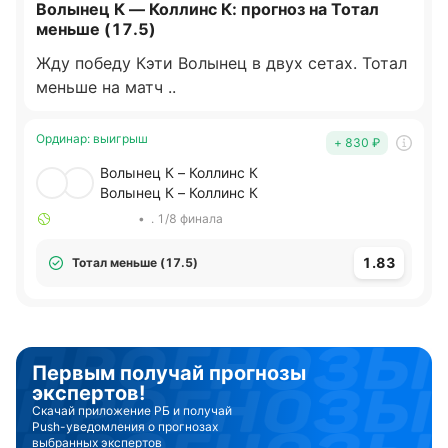
Волынец К — Коллинс К: прогноз на Тотал
меньше (17.5)
Жду победу Кэти Волынец в двух сетах. Тотал
меньше на матч ..
Ординар
:
выигрыш
+ 830
₽
Волынец К – Коллинс К
Волынец К – Коллинс К
•
. 1/8 финала
1.83
Тотал меньше (17.5)
Первым получай прогнозы
экспертов!
Скачай приложение РБ и получай
Push-уведомления о прогнозах
выбранных экспертов