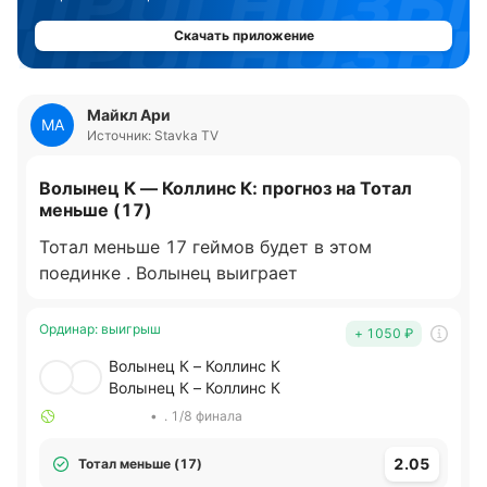
Скачать приложение
Майкл Ари
МА
Источник: Stavka TV
Волынец К — Коллинс К: прогноз на Тотал
меньше (17)
Тотал меньше 17 геймов будет в этом
поединке . Волынец выиграет
Ординар
:
выигрыш
+ 1050
₽
Волынец К – Коллинс К
Волынец К – Коллинс К
•
. 1/8 финала
2.05
Тотал меньше (17)