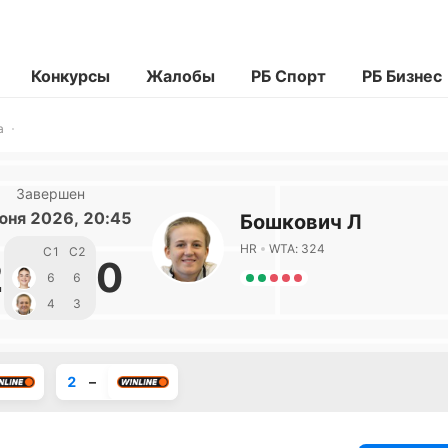
Конкурсы
Жалобы
РБ Спорт
РБ Бизнес
а
Завершен
юня 2026, 20:45
Бошкович Л
HR
WTA: 324
С1
С2
2
0
6
6
4
3
2
–