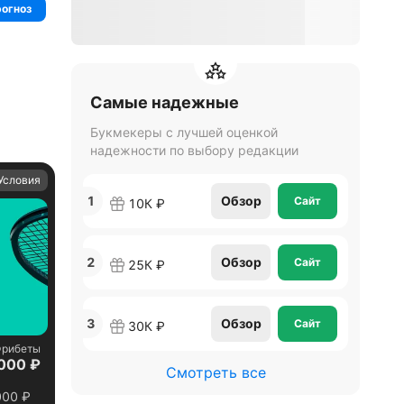
рогноз
Самые надежные
Букмекеры с лучшей оценкой
надежности по выбору редакции
Условия
1
Обзор
Сайт
10К ₽
2
Обзор
Сайт
25К ₽
3
Обзор
Сайт
30К ₽
рибеты
000 ₽
Смотреть все
000 ₽