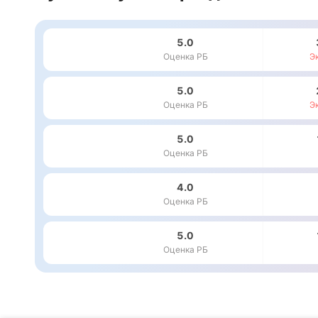
5.0
Оценка РБ
Э
5.0
Оценка РБ
Э
5.0
Оценка РБ
4.0
Оценка РБ
5.0
Оценка РБ