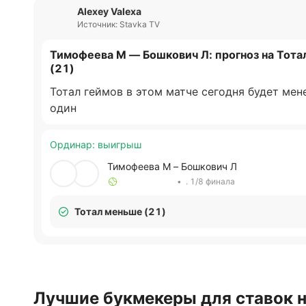
Alexey Valexa
Источник: Stavka TV
Тимофеева М — Бошкович Л: прогноз на Тота
(21)
Тотал геймов в этом матче сегодня будет мен
один
Ординар
:
выигрыш
Тимофеева М – Бошкович Л
•
. 1/8 финала
Тотал меньше (21)
Лучшие букмекеры для ставок н