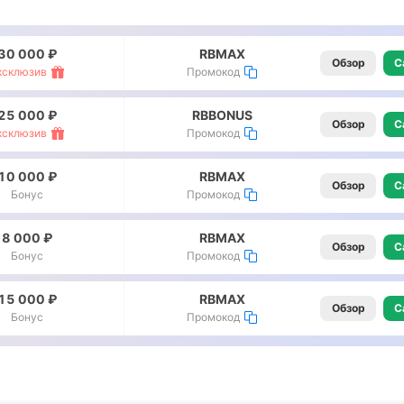
30 000 ₽
RBMAX
Обзор
С
ксклюзив
Промокод
25 000 ₽
RBBONUS
Обзор
С
ксклюзив
Промокод
10 000 ₽
RBMAX
Обзор
С
Бонус
Промокод
8 000 ₽
RBMAX
Обзор
С
Бонус
Промокод
15 000 ₽
RBMAX
Обзор
С
Бонус
Промокод