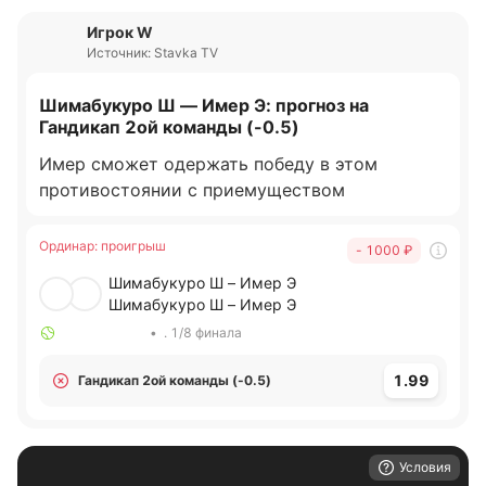
Игрок W
Источник: Stavka TV
Шимабукуро Ш — Имер Э: прогноз на
Гандикап 2ой команды (-0.5)
Имер сможет одержать победу в этом
противостоянии с приемуществом
Ординар
:
проигрыш
- 1000
₽
Шимабукуро Ш – Имер Э
Шимабукуро Ш – Имер Э
•
. 1/8 финала
1.99
Гандикап 2ой команды (-0.5)
Условия