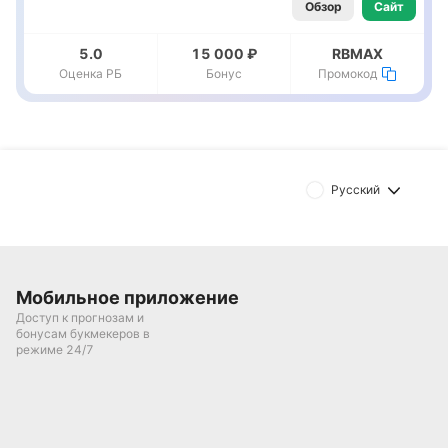
Обзор
Сайт
5.0
15 000 ₽
RBMAX
Оценка РБ
Бонус
Промокод
Русский
Мобильное приложение
Доступ к прогнозам и
бонусам букмекеров в
режиме 24/7