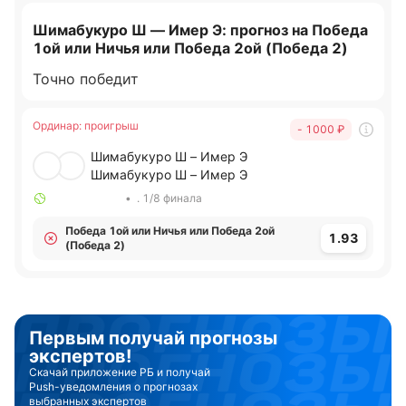
Шимабукуро Ш — Имер Э: прогноз на Победа
1ой или Ничья или Победа 2ой (Победа 2)
Точно победит
Ординар
:
проигрыш
- 1000
₽
Шимабукуро Ш – Имер Э
Шимабукуро Ш – Имер Э
•
. 1/8 финала
Победа 1ой или Ничья или Победа 2ой
1.93
(Победа 2)
Первым получай прогнозы
экспертов!
Скачай приложение РБ и получай
Push-уведомления о прогнозах
выбранных экспертов