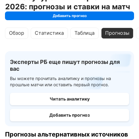
2026: прогнозы и ставки на матч
Добавить прогноз
Обзор
Статистика
Таблица
Прогнозы
Эксперты РБ еще пишут прогнозы для
вас
Вы можете прочитать аналитику и прогнозы на
прошлые матчи или оставить первый прогноз.
Читать аналитику
Добавить прогноз
Прогнозы альтернативных источников