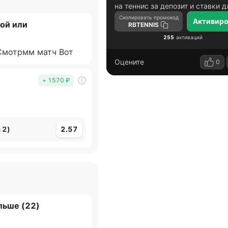
на теннис за депозит и ставки д
новых игроков
Скопировать промокод
Активиро
1ой или
RBTENNIS
255
активаций
 Смотрмм матч Вот
Оцените
0
+ 1570
₽
 2)
2.57
льше (22)