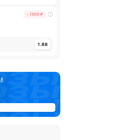
- 1000
₽
1.88
!