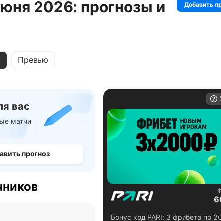
июня 2026: прогнозы и
Добавить п
ы
Превью
ля вас
лые матчи
авить прогноз
чников
Ф
6
Бонус код PARI: 3 фрибета по 2