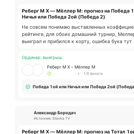
Реберг М Х — Мёллер М: прогноз на Победа 
Ничья или Победа 2ой (Победа 2)
Не совсем понимаю выставленных коэффицие
рейтинге, для обоих домашний турнир, Мелле
выиграл и прибился к корту, ошибка бука тут
Ординар
:
выигрыш
Реберг М Х – Мёллер М
•
. 1/8 финала
Победа 1ой или Ничья или Победа 2ой (Победа
Александр Бородач
Источник: Stavka TV
Реберг М Х — Мёллер М: прогноз на Тотал 1о