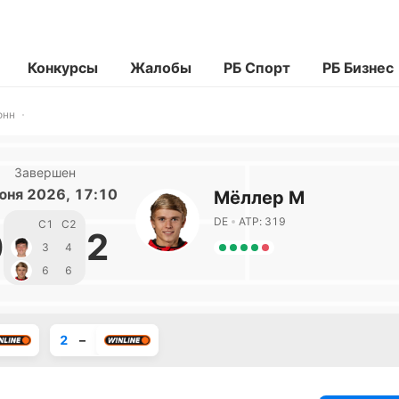
Конкурсы
Жалобы
РБ Спорт
РБ Бизнес
онн
Завершен
юня 2026, 17:10
Мёллер М
DE
ATP: 319
С1
С2
0
2
3
4
6
6
2
–