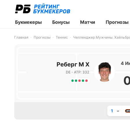
Букмекеры
Бонусы
Матчи
Прогнозы
Главная
Прогнозы
Теннис
Челленджер Мужчины. Хайльбр
4 И
Реберг М Х
DE
ATP: 332
1
–