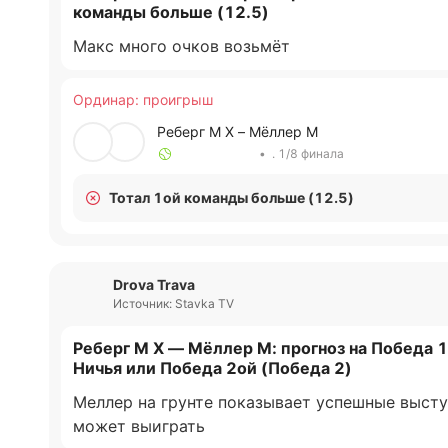
команды больше (12.5)
Макс много очков возьмёт
Ординар
:
проигрыш
Реберг М Х – Мёллер М
•
. 1/8 финала
Тотал 1ой команды больше (12.5)
Drova Trava
Источник: Stavka TV
Реберг М Х — Мёллер М: прогноз на Победа 
Ничья или Победа 2ой (Победа 2)
Меллер на грунте показывает успешные высту
может выиграть