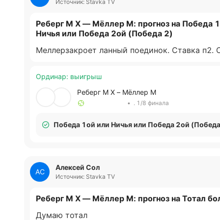
Источник: Stavka TV
Реберг М Х — Мёллер М: прогноз на Победа 
Ничья или Победа 2ой (Победа 2)
Меллерзакроет ланный поединок. Ставка п2.
Ординар
:
выигрыш
Реберг М Х – Мёллер М
•
. 1/8 финала
Победа 1ой или Ничья или Победа 2ой (Победа
Алексей Сол
АС
Источник: Stavka TV
Реберг М Х — Мёллер М: прогноз на Тотал бо
Думаю тотал