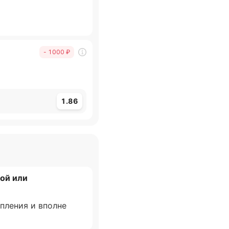
- 1000
₽
1.86
1ой или
пления и вполне