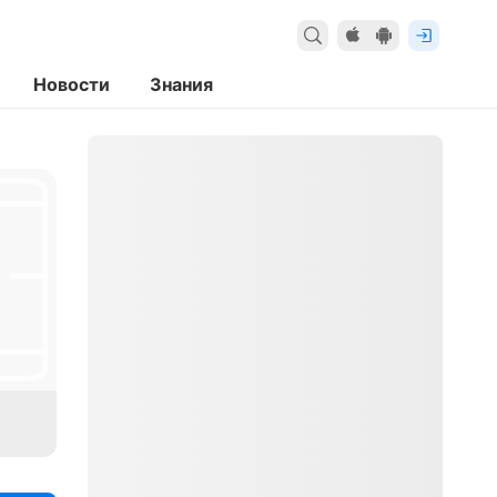
Новости
Знания