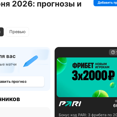
ня 2026: прогнозы и
Добавить п
ы
Превью
ля вас
лые матчи
авить прогноз
чников
Ф
6
Бонус код PARI: 3 фрибета по 2