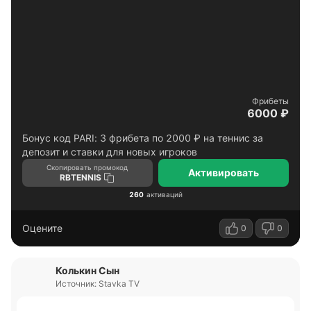
Фрибеты
6000 ₽
Бонус код PARI: 3 фрибета по 2000 ₽ на теннис за
депозит и ставки для новых игроков
Скопировать промокод
Активировать
RBTENNIS
260
активаций
Оцените
0
0
Колькин Сын
Источник: Stavka TV