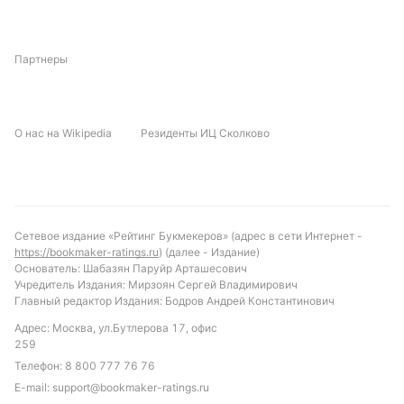
Партнеры
О нас на Wikipedia
Резиденты ИЦ Сколково
Сетевое издание «Рейтинг Букмекеров» (адрес в сети Интернет -
https://bookmaker-ratings.ru
) (далее - Издание)
Основатель: Шабазян Паруйр Арташесович
Учредитель Издания: Мирзоян Сергей Владимирович
Главный редактор Издания: Бодров Андрей Константинович
Адрес: Москва, ул.Бутлерова 17, офис
259
Телефон:
8 800 777 76 76
E-mail:
support@bookmaker-ratings.ru