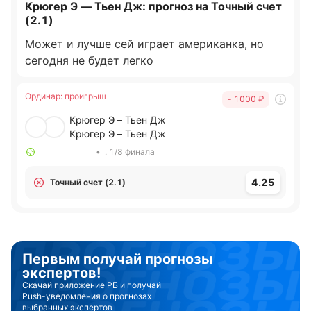
Крюгер Э — Тьен Дж: прогноз на Точный счет
(2.1)
Может и лучше сей играет американка, но
сегодня не будет легко
Ординар
:
проигрыш
- 1000
₽
Крюгер Э – Тьен Дж
Крюгер Э – Тьен Дж
•
. 1/8 финала
4.25
Точный счет (2.1)
Первым получай прогнозы
экспертов!
Скачай приложение РБ и получай
Push-уведомления о прогнозах
выбранных экспертов