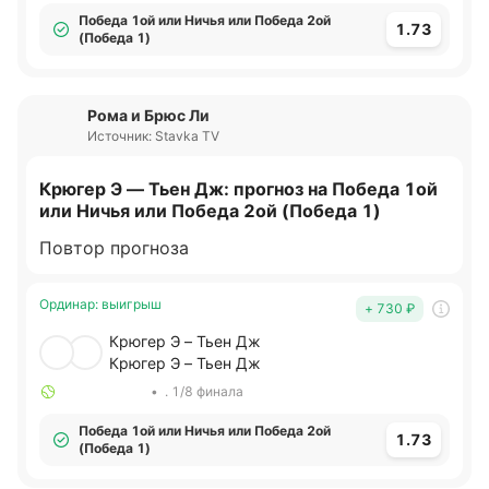
Победа 1ой или Ничья или Победа 2ой
1.73
(Победа 1)
Рома и Брюс Ли
Источник: Stavka TV
Крюгер Э — Тьен Дж: прогноз на Победа 1ой
или Ничья или Победа 2ой (Победа 1)
Повтор прогноза
Ординар
:
выигрыш
+ 730
₽
Крюгер Э – Тьен Дж
Крюгер Э – Тьен Дж
•
. 1/8 финала
Победа 1ой или Ничья или Победа 2ой
1.73
(Победа 1)