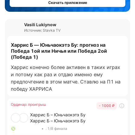
Скачать приложение
Vasili Lukiynow
Источник: Stavka TV
Харрис Б — Юньчаокэтэ Бу: прогноз на
Победа 1ой или Ничья или Победа 2ой
(Победа 1)
Харрис конечно более активен в таких играх
и потому как раз и отдаю именно ему
предпочтение в этом матче. Ставлю на П1 на
победу ХАРРИСА
Ординар
:
проигрыш
- 1000
₽
Харрис Б – Юньчаокэтэ Бу
Харрис Б – Юньчаокэтэ Бу
•
. 1/8 финала