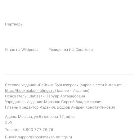
Партнеры
О нас на Wikipedia
Резиденты ИЦ Сколково
Сетевое издание «Рейтинг Букмекеров» (адрес в сети Интернет -
https://bookmaker-ratings.ru
) (далее - Издание)
Основатель: Шабазян Паруйр Арташесович
Учредитель Издания: Мирзоян Сергей Владимирович
Главный редактор Издания: Бодров Андрей Константинович
Адрес: Москва, ул.Бутлерова 17, офис
259
Телефон:
8 800 777 76 76
E-mail:
support@bookmaker-ratings.ru