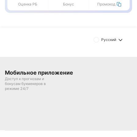
Оценка РБ
Бонус
Промокод
Русский
Мобильное приложение
Доступ к прогнозам и
бонусам букмекеров в
режиме 24/7