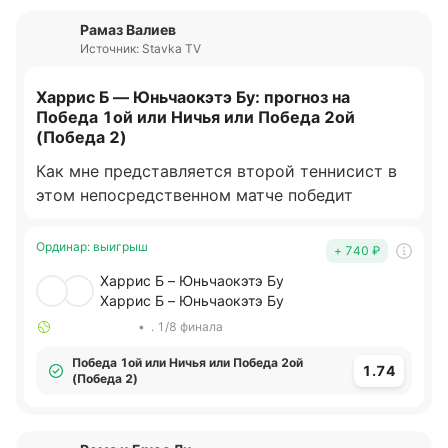
Рамаз Валиев
Источник: Stavka TV
Харрис Б — Юньчаокэтэ Бу: прогноз на
Победа 1ой или Ничья или Победа 2ой
(Победа 2)
Как мне представляется второй теннисист в
этом непосредственном матче победит
Ординар
:
выигрыш
+ 740
₽
Харрис Б – Юньчаокэтэ Бу
Харрис Б – Юньчаокэтэ Бу
•
. 1/8 финала
Победа 1ой или Ничья или Победа 2ой
1.74
(Победа 2)