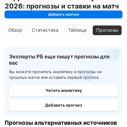
2026: прогнозы и ставки на матч
Добавить прогноз
Обзор
Статистика
Таблица
Прогнозы
Эксперты РБ еще пишут прогнозы для
вас
Вы можете прочитать аналитику и прогнозы на
прошлые матчи или оставить первый прогноз.
Читать аналитику
Добавить прогноз
Прогнозы альтернативных источников