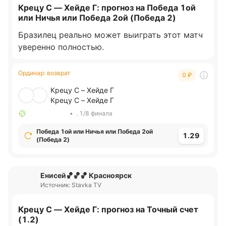
Крецу С — Хейде Г: прогноз на Победа 1ой
или Ничья или Победа 2ой (Победа 2)
Бразилец реально может выиграть этот матч
уверенно полностью.
Ординар
:
возврат
0
₽
Крецу С – Хейде Г
Крецу С – Хейде Г
•
. 1/8 финала
Победа 1ой или Ничья или Победа 2ой
1.29
(Победа 2)
Енисей🏀🏀🏀 Красноярск
Источник: Stavka TV
Крецу С — Хейде Г: прогноз на Точный счет
(1.2)