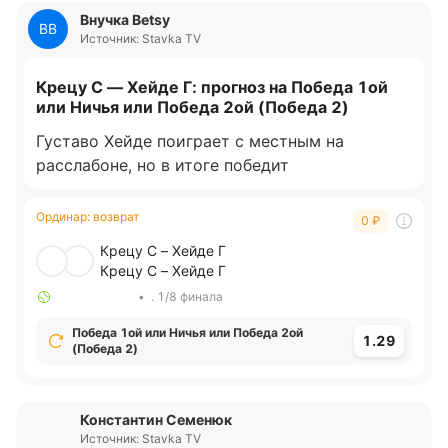
Внучка Betsy
ВB
Источник: Stavka TV
Крецу С — Хейде Г: прогноз на Победа 1ой
или Ничья или Победа 2ой (Победа 2)
Густаво Хейде поиграет с местным на
расслабоне, но в итоге победит
Ординар
:
возврат
0
₽
Крецу С – Хейде Г
Крецу С – Хейде Г
•
. 1/8 финала
Победа 1ой или Ничья или Победа 2ой
1.29
(Победа 2)
Константин Семенюк
Источник: Stavka TV