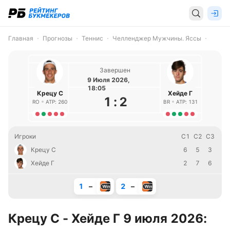
Главная
Прогнозы
Теннис
Челленджер Мужчины. Яссы
Завершен
9 Июля 2026,
18:05
Крецу С
Хейде Г
1
:
2
RO
ATP: 260
BR
ATP: 131
Игроки
С1
С2
С3
Крецу С
6
5
3
Хейде Г
2
7
6
1
–
2
–
Крецу С - Хейде Г 9 июля 2026: