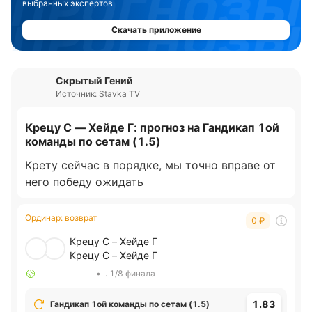
выбранных экспертов
Скачать приложение
Скрытый Гений
Источник: Stavka TV
Крецу С — Хейде Г: прогноз на Гандикап 1ой
команды по сетам (1.5)
Крету сейчас в порядке, мы точно вправе от
него победу ожидать
Ординар
:
возврат
0
₽
Крецу С – Хейде Г
Крецу С – Хейде Г
•
. 1/8 финала
1.83
Гандикап 1ой команды по сетам (1.5)