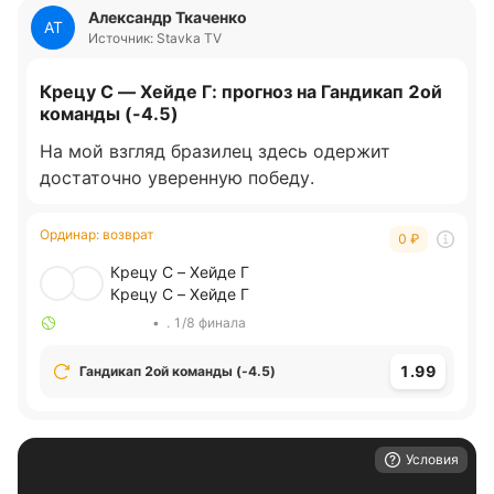
Александр Ткаченко
АТ
Источник: Stavka TV
Крецу С — Хейде Г: прогноз на Гандикап 2ой
команды (-4.5)
На мой взгляд бразилец здесь одержит
достаточно уверенную победу.
Ординар
:
возврат
0
₽
Крецу С – Хейде Г
Крецу С – Хейде Г
•
. 1/8 финала
1.99
Гандикап 2ой команды (-4.5)
Условия