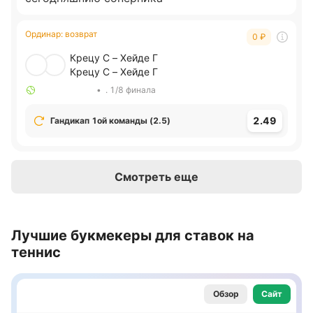
Ординар
:
возврат
0
₽
Крецу С – Хейде Г
Крецу С – Хейде Г
•
. 1/8 финала
2.49
Гандикап 1ой команды (2.5)
Смотреть еще
Лучшие букмекеры для ставок на
теннис
Обзор
Сайт