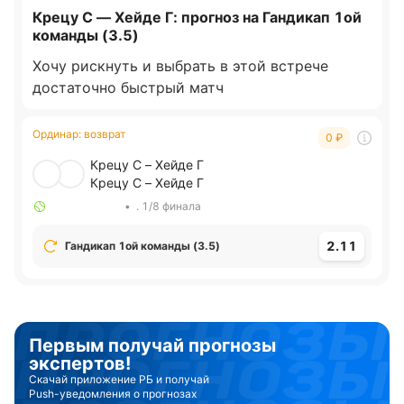
Крецу С — Хейде Г: прогноз на Гандикап 1ой
команды (3.5)
Хочу рискнуть и выбрать в этой встрече
достаточно быстрый матч
Ординар
:
возврат
0
₽
Крецу С – Хейде Г
Крецу С – Хейде Г
•
. 1/8 финала
2.11
Гандикап 1ой команды (3.5)
Первым получай прогнозы
экспертов!
Скачай приложение РБ и получай
Push-уведомления о прогнозах