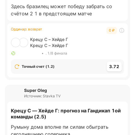
Здесь бразилец может победу забрать со
счётом 2 1 в предстоящем матче
Ординар
:
возврат
0
₽
Крецу С – Хейде Г
Крецу С – Хейде Г
•
. 1/8 финала
3.72
Точный счет (1.2)
Super Oleg
Источник: Stavka TV
Крецу С — Хейде Г: прогноз на Гандикап 1ой
команды (2.5)
Румыну дома вполне пи силам обыграть
сегодняшнию соперника