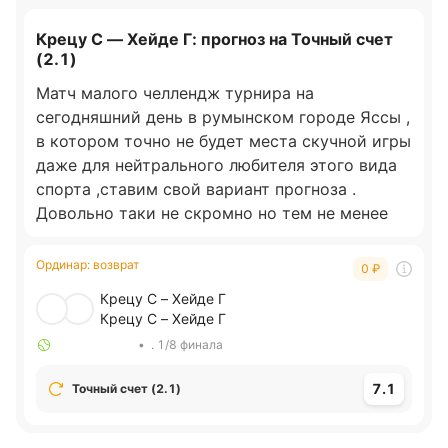
Крецу С — Хейде Г: прогноз на Точный счет
(2.1)
Матч малого челлендж турнира на
сегодняшний день в румынском городе Яссы ,
в котором точно не будет места скучной игры
даже для нейтрального любителя этого вида
спорта ,ставим свой вариант прогноза .
Довольно таки не скромно но тем не менее
считаю тут стоит больше поверить прежде
всего в состоятельность второго номера
Ординар
:
возврат
0
₽
матча и прежде всего скажем что Цезар
Крецу С – Хейде Г
Крету играет на домашнем статусе тура что
Крецу С – Хейде Г
явно придаст больше уверенности в своих
•
. 1/8 финала
силах и самой мотивации на положительный
результат к слову он очень много играет
7.1
Точный счет (2.1)
такие турниры для себя в текущем году и
даже намного больше будет самой игровой