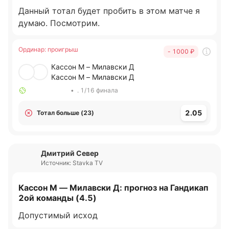
Данный тотал будет пробить в этом матче я
думаю. Посмотрим.
Ординар
:
проигрыш
- 1000
₽
Кассон М – Милавски Д
Кассон М – Милавски Д
•
. 1/16 финала
2.05
Тотал больше (23)
Дмитрий Север
Источник: Stavka TV
Кассон М — Милавски Д: прогноз на Гандикап
2ой команды (4.5)
Допустимый исход