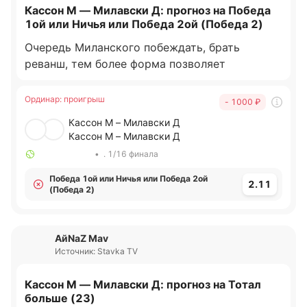
Кассон М — Милавски Д: прогноз на Победа
1ой или Ничья или Победа 2ой (Победа 2)
Очередь Миланского побеждать, брать
реванш, тем более форма позволяет
Ординар
:
проигрыш
- 1000
₽
Кассон М – Милавски Д
Кассон М – Милавски Д
•
. 1/16 финала
Победа 1ой или Ничья или Победа 2ой
2.11
(Победа 2)
AйNаZ Mav
Источник: Stavka TV
Кассон М — Милавски Д: прогноз на Тотал
больше (23)