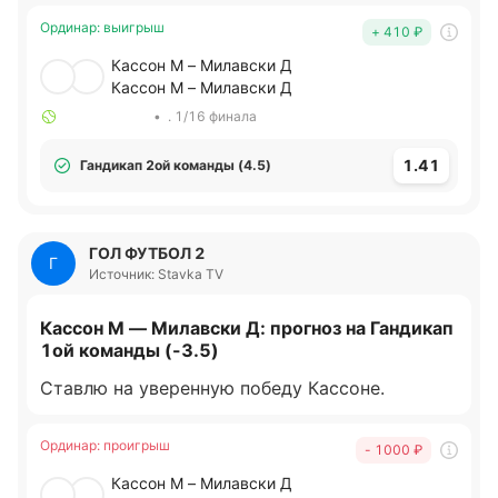
Ординар
:
выигрыш
+ 410
₽
Кассон М – Милавски Д
Кассон М – Милавски Д
•
. 1/16 финала
1.41
Гандикап 2ой команды (4.5)
ГОЛ ФУТБОЛ 2
Г
Источник: Stavka TV
Кассон М — Милавски Д: прогноз на Гандикап
1ой команды (-3.5)
Ставлю на уверенную победу Кассоне.
Ординар
:
проигрыш
- 1000
₽
Кассон М – Милавски Д