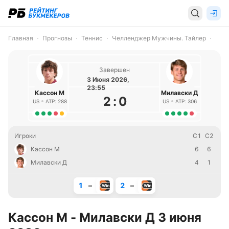
Главная
Прогнозы
Теннис
Челленджер Мужчины. Тайлер
Завершен
3 Июня 2026,
23:55
Кассон М
Милавски Д
2
:
0
US
ATP: 288
US
ATP: 306
Игроки
С1
С2
Кассон М
6
6
Милавски Д
4
1
1
–
2
–
Кассон М - Милавски Д 3 июня