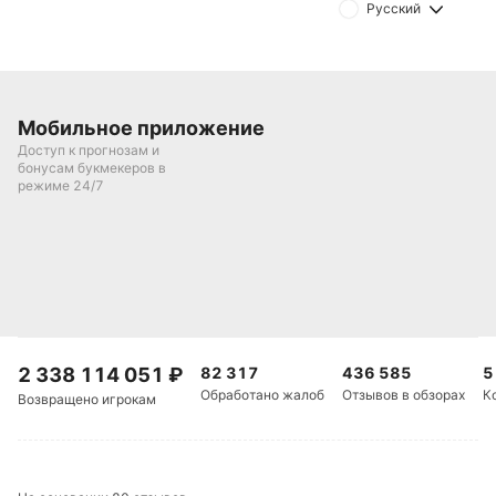
Русский
Мобильное приложение
Доступ к прогнозам и
бонусам букмекеров в
режиме 24/7
2 338 114 051
₽
82 317
436 585
5
Обработано жалоб
Отзывов в обзорах
К
Возвращено игрокам