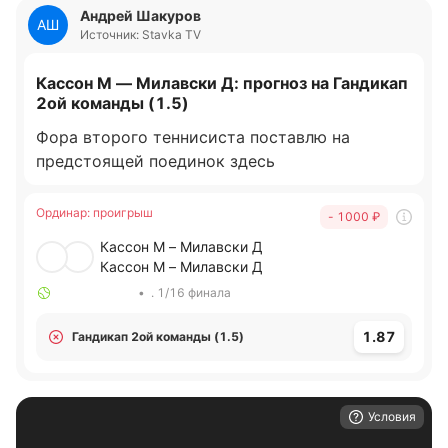
Андрей Шакуров
АШ
Источник: Stavka TV
Кассон М — Милавски Д: прогноз на Гандикап
2ой команды (1.5)
Фора второго теннисиста поставлю на
предстоящей поединок здесь
Ординар
:
проигрыш
- 1000
₽
Кассон М – Милавски Д
Кассон М – Милавски Д
•
. 1/16 финала
1.87
Гандикап 2ой команды (1.5)
Условия