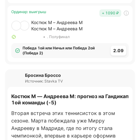
Ординар
:
выигрыш
+ 1090
₽
Костюк М – Андреева М
Костюк М – Андреева М
•
. Полуфинал
Победа 1ой или Ничья или Победа 2ой
2.09
(Победа 2)
Бросина Броссо
Источник: Stavka TV
Костюк М — Андреева М: прогноз на Гандикап
1ой команды (-5)
Вторая встреча этих теннисисток в этом
сезоне. Марта побеждала уже Мирру
Андрееву в Мадриде, где по итогу стала
чемпионкой, впервые в карьере оформив