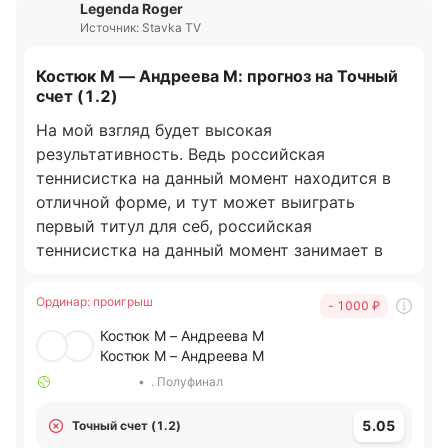
Legenda Roger
Источник: Stavka TV
Костюк М — Андреева М: прогноз на Точный
счет (1.2)
На мой взгляд будет высокая
результативность. Ведь российская
теннисистка на данный момент находится в
отличной форме, и тут может выиграть
первый титул для себ, российская
теннисистка на данный момент занимает в
рейтинге 8 место. За всю карьеру сыграла на
грунтовом покрытии 95 матчей, выиграв при
Ординар
:
проигрыш
- 1000
₽
этом 70 процентов матчей. В прошлом матче
Костюк М – Андреева М
российская теннисистка обыграла 2:0 даже
Костюк М – Андреева М
Кырстю. В личных встречах на данный момент
•
. Полуфинал
доминирует над 2:0 Костюк, в прошлой
личной встрече обыграла свою соперницу на
5.05
Точный счет (1.2)
турнире в Мадрид 2:0. Также можно взять