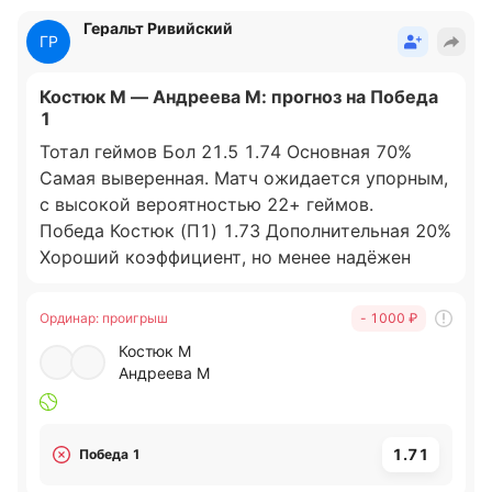
Геральт Ривийский
ГР
Костюк М — Андреева М: прогноз на Победа
1
Тотал геймов Бол 21.5 1.74 Основная 70%
Самая выверенная. Матч ожидается упорным,
с высокой вероятностью 22+ геймов.
Победа Костюк (П1) 1.73 Дополнительная 20%
Хороший коэффициент, но менее надёжен
(риск сенсации от Андреевой). Усиливает
доходность при проходе обеих.
Ординар
:
проигрыш
- 1000 ₽
Индивидуальный тотал Костюк Бол 12.5 2.02
Костюк М
Дополнительная (малая) 10% Высокий
Андреева М
коэффициент, но на грани риска. Добавляем
малую долю.
1.71
Победа 1