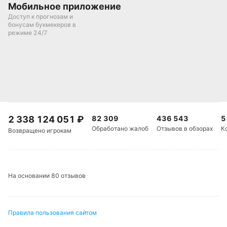
Мобильное приложение
Доступ к прогнозам и
бонусам букмекеров в
режиме 24/7
2 338 124 051
₽
82 309
436 543
5
Обработано жалоб
Отзывов в обзорах
К
Возвращено игрокам
На основании 80 отзывов
Правила пользования сайтом