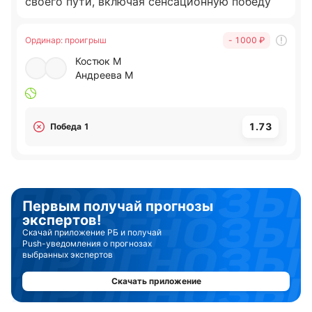
своего пути, включая сенсационную победу
над Игой Швёнтек. Стилистически Костюк
является крайне неудобным оппонентом для
Ординар
:
проигрыш
- 1000 ₽
Андреевой: её агрессивные атаки с задней
Костюк М
линии и потрясающая оборонительная
Андреева М
гибкость раз за разом заставляют россиянку
ошибаться. За счёт ментальной зрелости,
превосходства в темпе и колоссальной
1.73
Победа 1
уверенности на текущем покрытии украинка
захватит инициативу с первых геймов и
доведет встречу до логического завершения.
Первым получай прогнозы
экспертов!
Скачай приложение РБ и получай
Push-уведомления о прогнозах
выбранных экспертов
Скачать приложение