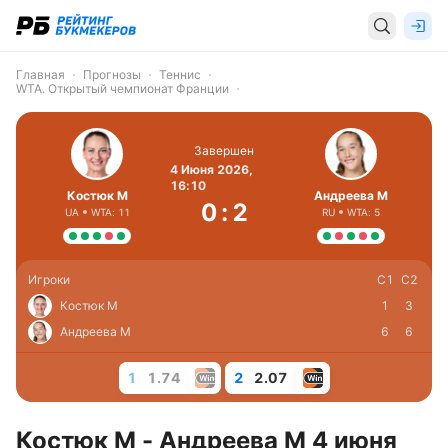
Главная
Прогнозы
Теннис
WTA. Открытый чемпионат Франции
Завершен
4 Июня 2026,
16:10
Костюк М
Андреева М
0
:
2
UA
WTA: 11
RU
WTA: 5
Игроки
С1
С2
Костюк М
1
3
Андреева М
6
6
1
1.74
2
2.07
Костюк М - Андреева М 4 июня