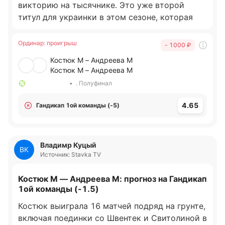
викторию на тысячнике. Это уже второй
титул для украинки в этом сезоне, которая
ещё на старте грунтового отрезка одержала
верх в французском Руане. В Париже Марта
Ординар
:
проигрыш
- 1000
₽
продолжает двигаться без поражений. В
Костюк М – Андреева М
целом у украинской теннисистки до сих пор
Костюк М – Андреева М
статистика 16-0. В Париже она справилась
•
. Полуфинал
уже с Швентек, закрыв 2:0 королеву грунта. А
в прошлом матче в дерби двух украинок
4.65
Гандикап 1ой команды (-5)
взяла верх в третьей партии над Свитолиной.
Марта показывает лучшие цифры на приеме.
Очень много брейковых очков она набирает в
Владимр Куцый
Париже. Не всегда удается держать
ВК
Источник: Stavka TV
стабильно подачу, но относительно других у
нее все равно показатели гораздо лучше.
Костюк М — Андреева М: прогноз на Гандикап
Когда необходимо, Марта может подать на
1ой команды (-1.5)
вылет или сделать прием для соперниц
Костюк выиграла 16 матчей подряд на грунте,
тяжёлым. Мирра Андреева на приеме также в
включая поединки со Швентек и Свитолиной в
Париже набирает много геймов, но