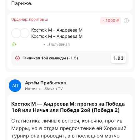
Париже.
соперницы у Андреевой были очень
скромными. При этом даже с ними она
Ординар
:
проигрыш
находила возможность проиграть подачи.
- 1000
₽
Мирра хорошо работает в защите и
Костюк М – Андреева М
затягивает соперниц в длинные розыгрыши.
Костюк М – Андреева М
Костюк не показывает стабильно свою игру
•
. Полуфинал
на протяжении матча. Но в целом смотрится
монструозно. С Свитолиной она просто
1.93
Гандикап 1ой команды (-1.5)
уничтожала в третьей партии и во второй
партии с Игой взяла 6 геймов подряд. Думаю,
что намного сильнее тут будет Костюк
Артём Прибытков
АП
Источник: Stavka TV
Костюк М — Андреева М: прогноз на Победа
1ой или Ничья или Победа 2ой (Победа 2)
Статистика личных встреч, конечно, против
Мирры, но я отдам предпочтение ей Хороший
турнир она проводит, а в последнем матче